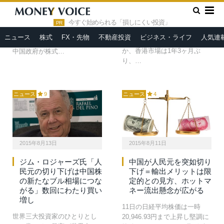
一転、株価下支えを放棄して
21日の日経平均株価は597.69
個人や機関の取り締まりに注
»
HOME
上海総合指数
円安の19435.83円と今年2番目
力？ 「外国勢力」に打撃を与
今すぐ始められる「損しにくい投資」
PR
の下げ幅を記録。世界的にリ
えるべしの声 30日付英『フィ
ニュース
株式
FX・先物
不動産投資
ビジネス・ライフ
人気連
スク回避の流れが強まるな
ナンシャル・タイムズ』は、
か、香港市場は1年3ヶ月ぶ
中国政府が株式…
り、…
ニュース
9
ニュース
4
2015年8月13日
2015年8月11日
ジム・ロジャーズ氏「人
中国が人民元を突如切り
民元の切り下げは中国株
下げ＝輸出メリットは限
の新たなブル相場につな
定的との見方、ホットマ
がる」数回にわたり買い
ネー流出懸念が広がる
増し
11日の日経平均株価は一時
世界三大投資家のひとりとし
20,946.93円まで上昇し堅調に