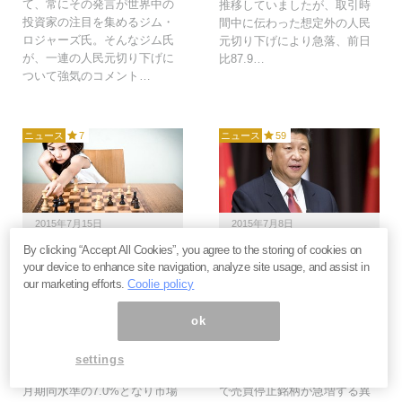
て、常にその発言が世界中の
推移していましたが、取引時
投資家の注目を集めるジム・
間中に伝わった想定外の人民
ロジャーズ氏。そんなジム氏
元切り下げにより急落、前日
が、一連の人民元切り下げに
比87.9…
ついて強気のコメント…
ニュース
7
ニュース
59
2015年7月15日
2015年7月8日
By clicking “Accept All Cookies”, you agree to the storing of cookies on
中国、予想を上回る
ウソだらけの中国株バブ
your device to enhance site navigation, analyze site usage, and assist in
GDPも株価下支えにな
ルが崩壊する3つの理
our marketing efforts.
Coolie policy
らず＝人民銀行が次に繰
由 電力消費量、貨物輸
り出す「勝負手」に注目
送量、生産年齢人口に注
ok
集まる
目せよ
中国が15日発表した2015年4-6
中国株式市場の混乱が止まり
settings
月期の実質GDP成長率は、1-3
ません。上海・深セン両市場
月期同水準の7.0%となり市場
で売買停止銘柄が急増する異