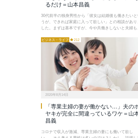
るだけ＝山本昌義
30代前半の独身男性から「彼女は結婚後も働きたいと
うが、できれば家庭に入って欲しい」との相談があり
した。まずは基本ですが、今や共働きしないと夫婦も
ビジネス・ライフ
212
2020年8月14日
「専業主婦の妻が働かない…」夫の
ヤキが完全に間違っているワケ＝山
昌義
コロナで収入が激減、専業主婦の妻にも働いて欲し
い…。そう考える男性は多いのでは？しかし、説得し