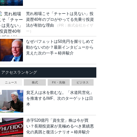
荒れ相場こそ「チャートは見ない」投
資歴40年のプロがやってる先乗り投資
法が有効な理由
（PR：株式会社カイザ
ー）
なぜバフェットは50兆円を握りしめて
動かないのか？最新インタビューから
見えた次の一手＝栫井駿介
アクセスランキング
ニュース
株式
FX・先物
ビジネス
貧乏人は水を飲むな。「水道民営化」
を推進するIMF、次のターゲットは日
本
赤字520億円「資生堂」株は今が買
い？長期投資家が見極めるべき業績悪
化の真因と復活シナリオ＝栫井駿介