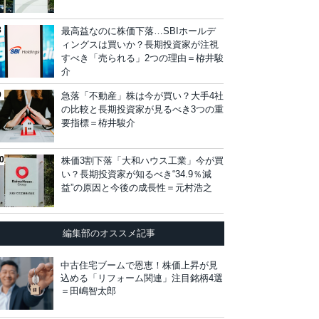
最高益なのに株価下落…SBIホールデ
ィングスは買いか？長期投資家が注視
すべき「売られる」2つの理由＝栫井駿
介
急落「不動産」株は今が買い？大手4社
の比較と長期投資家が見るべき3つの重
要指標＝栫井駿介
株価3割下落「大和ハウス工業」今が買
い？長期投資家が知るべき“34.9％減
益”の原因と今後の成長性＝元村浩之
編集部のオススメ記事
中古住宅ブームで恩恵！株価上昇が見
込める「リフォーム関連」注目銘柄4選
＝田嶋智太郎