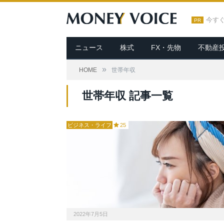
今す
PR
ニュース
株式
FX・先物
不動産
»
HOME
世帯年収
世帯年収 記事一覧
ビジネス・ライフ
25
2022年7月5日