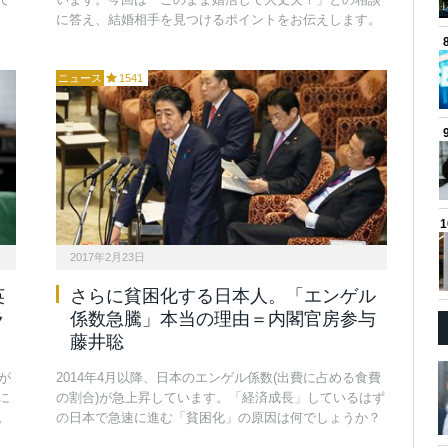
に答え、結婚相手を見つけるポイントをお伝えします。
ニュース
1541
2017年2月23日
英
さらに貧困化する日本人。「エンゲル
ラ
係数急騰」本当の理由＝内閣官房参与
藤井聡
が
2014年4月以降、日本のエンゲル係数(出費に占める食費
に
の割合)が急上昇しています。「経済成長」しているはず
。
の日本で急速に進む「貧困化」の原因は何でしょうか？