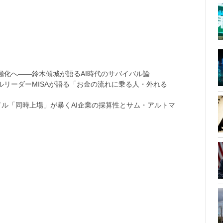
極化へ――鈴木傾城が語るAI時代のサバイバル論
リーダーMISAが語る「お金の流れに乗る人・外れる
9兆ドル「同時上場」が暴くAI企業の採算性とサム・アルトマ