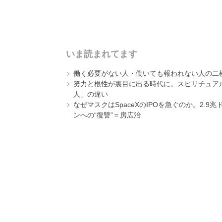
いま読まれてます
働く必要がない人・働いても報われない人の二
努力と根性が裏目に出る時代に。スピリチュアル
人」の違い
なぜマスクはSpaceXのIPOを急ぐのか。2.
ンへの“復讐”＝房広治