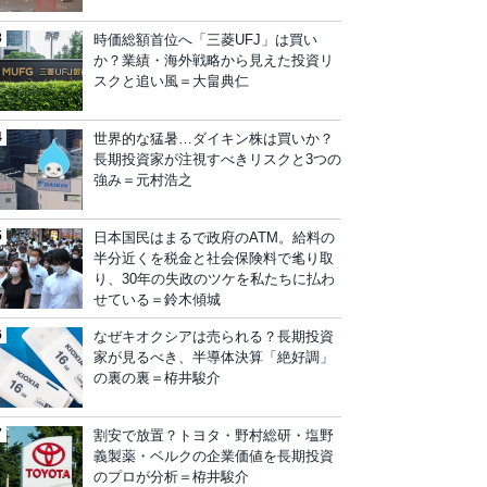
時価総額首位へ「三菱UFJ」は買い
か？業績・海外戦略から見えた投資リ
スクと追い風＝大畠典仁
世界的な猛暑…ダイキン株は買いか？
長期投資家が注視すべきリスクと3つの
強み＝元村浩之
日本国民はまるで政府のATM。給料の
半分近くを税金と社会保険料で毟り取
り、30年の失政のツケを私たちに払わ
せている＝鈴木傾城
なぜキオクシアは売られる？長期投資
家が見るべき、半導体決算「絶好調」
の裏の裏＝栫井駿介
割安で放置？トヨタ・野村総研・塩野
義製薬・ベルクの企業価値を長期投資
のプロが分析＝栫井駿介