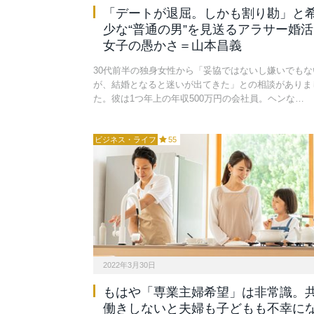
「デートが退屈。しかも割り勘」と
少な“普通の男”を見送るアラサー婚活
女子の愚かさ＝山本昌義
30代前半の独身女性から「妥協ではないし嫌いでもな
が、結婚となると迷いが出てきた」との相談がありま
た。彼は1つ年上の年収500万円の会社員。ヘンな…
ビジネス・ライフ
55
2022年3月30日
もはや「専業主婦希望」は非常識。
働きしないと夫婦も子どもも不幸に