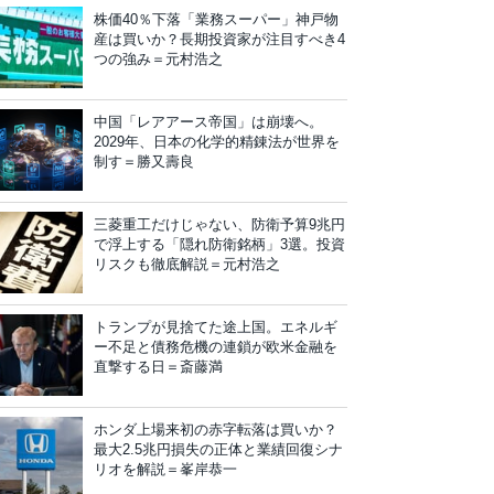
株価40％下落「業務スーパー」神戸物
産は買いか？長期投資家が注目すべき4
つの強み＝元村浩之
中国「レアアース帝国」は崩壊へ。
2029年、日本の化学的精錬法が世界を
制す＝勝又壽良
三菱重工だけじゃない、防衛予算9兆円
で浮上する「隠れ防衛銘柄」3選。投資
リスクも徹底解説＝元村浩之
トランプが見捨てた途上国。エネルギ
ー不足と債務危機の連鎖が欧米金融を
直撃する日＝斎藤満
ホンダ上場来初の赤字転落は買いか？
最大2.5兆円損失の正体と業績回復シナ
リオを解説＝峯岸恭一