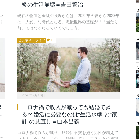
級の生活崩壊＝吉田繁治
い
現在の物価と金融の状況からは、2022年の夏から2023年
ま
は「大変」な時代となる。戦後世界の基礎が「「当たり
…
前」ではなくなっていくでしょう。
ビジネス・ライフ
11
2020年7月10日
ボ
コロナ禍で収入が減っても結婚でき
本
る!? 婚活に必要なのは“生活水準”と“家
計”の見直し＝山本昌義
コロナ禍で収入が減り、結婚に不安を抱く男性が増えて
て
います。今回は「このまま婚活して大丈夫？」との相談