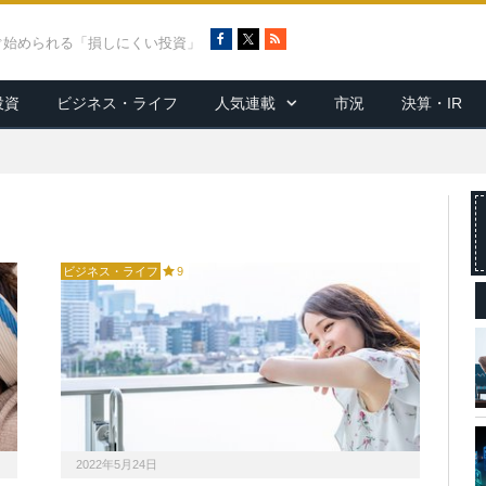
F
X
R
ぐ始められる「損しにくい投資」
a
S
c
S
投資
ビジネス・ライフ
人気連載
市況
決算・IR
e
b
o
o
k
ビジネス・ライフ
9
2022年5月24日