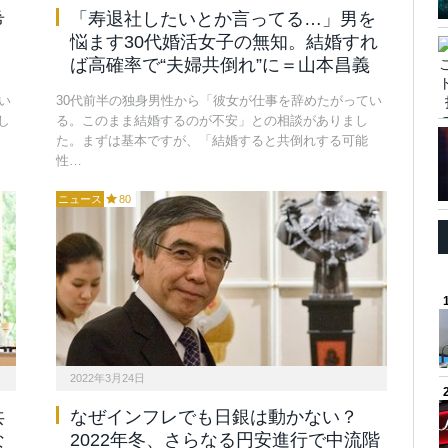
希
「寿退社したいとか言ってる…」男を
悩ます30代婚活女子の無知。結婚すれ
ば高確率で“夫婦共倒れ”に＝山本昌義
い
30代前半の独身男性から「彼女が仕事を辞めたがってい
し
る。このまま結婚するのが不安」との相談がありまし
た。まずは基本ですが、「結婚すると共倒れする可能
性…
ニュース
80
2022年3月24日
共
なぜインフレでも日銀は動かない？
な
2022年冬、さらなる円安進行で中流階