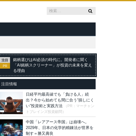
銘柄選びはAI必須の時代に。開発者に聞く
注目
「AI銘柄スクリーナー」が投資の未来を変え
PR
る理由
注目情報
日経平均最高値でも「負ける人」続
出？今から始めても間に合う“損しにく
い”投資術と実践方法
（PR：マーチャン
トブレインズ投資顧問）
中国「レアアース帝国」は崩壊へ。
2029年、日本の化学的精錬法が世界を
制す＝勝又壽良