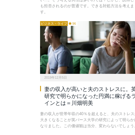
も拒否されるのが普通です。できる対処方法を考えま
す。
ビジネス・ライフ
96
2019年12月5日
妻の収入が高いと夫のストレスに。
研究で明らかになった円満に稼げる
インとは＝川畑明美
妻の収入が世帯年収の40％を超えると、夫のストレス
大きくなることが英バース大学の研究によって明らか
なりました。この価値観は当分、変わらないでしょう