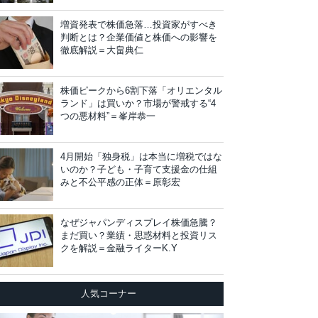
増資発表で株価急落…投資家がすべき
判断とは？企業価値と株価への影響を
徹底解説＝大畠典仁
株価ピークから6割下落「オリエンタル
ランド」は買いか？市場が警戒する“4
つの悪材料”＝峯岸恭一
4月開始「独身税」は本当に増税ではな
いのか？子ども・子育て支援金の仕組
みと不公平感の正体＝原彰宏
なぜジャパンディスプレイ株価急騰？
まだ買い？業績・思惑材料と投資リス
クを解説＝金融ライターK.Y
人気コーナー