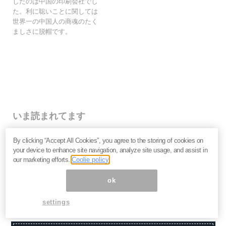
したのは中国の印刷会社でし
た。利に聡いことに関しては
世界一の中国人の商魂のたく
ましさに脱帽です。
いま読まれてます
株価乱高下「アドバンテスト」は買いか？AI特需の行方
By clicking “Accept All Cookies”, you agree to the storing of cookies on
と投資リスクを解説＝江口裕臣
your device to enhance site navigation, analyze site usage, and assist in
株価下落「三菱重工」今が買い？長期投資家が見るべ
our marketing efforts.
Coolie policy
き“防衛だけじゃない”強さと投資リスク＝栫井駿介
優待新設「大黒屋HD」は買いか？仕手株説をどう見る
ok
べきか、大化けの4条件を解説＝金融ライター K.Y
settings