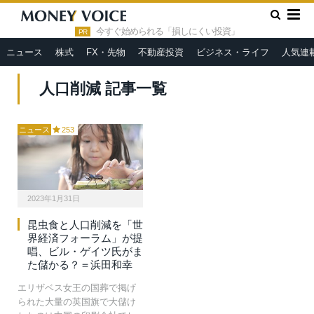
»
HOME
人口削減
今すぐ始められる「損しにくい投資」
PR
ニュース
株式
FX・先物
不動産投資
ビジネス・ライフ
人気連
人口削減 記事一覧
ニュース
253
2023年1月31日
昆虫食と人口削減を「世
界経済フォーラム」が提
唱、ビル・ゲイツ氏がま
た儲かる？＝浜田和幸
エリザベス女王の国葬で掲げ
られた大量の英国旗で大儲け