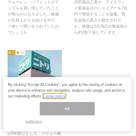
ウォーレン・バフェットがア
武田薬品工業が、アイルラン
ップルを買い増していたこと
ド製薬会社のシャイアーを7兆
が明らかになりました。株価
円で買収することを提案。買
が右肩上がりを続ける中で、
収金額の高さが懸念されて
一体いつ買いを入れていたの
か、株価は3月28日の報道前か
でしょうか。
ら約2割下落しています。
株式
73
2018年4月19日
By clicking “Accept All Cookies”, you agree to the storing of cookies on
your device to enhance site navigation, analyze site usage, and assist in
５年で株価５倍のニト
our marketing efforts.
Coolie policy
リ。もう２度と割安成長
株を見逃さなくなる視点
ok
とは？＝栫井駿介
ニトリ＜9843＞の株価はこの5
settings
年間で5倍に上昇しました。今
が5年前だとして、バリュー株