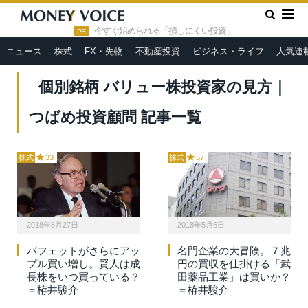
»
HOME
個別銘柄 バリュー株投資家の見方｜つばめ投資顧問
今すぐ始められる「損しにくい投資」
PR
ニュース
株式
FX・先物
不動産投資
ビジネス・ライフ
人気連
個別銘柄 バリュー株投資家の見方｜
つばめ投資顧問 記事一覧
株式
33
株式
57
2018年5月27日
2018年5月6日
バフェットがさらにアッ
名門企業の大冒険。７兆
プル買い増し。賢人は成
円の買収を仕掛ける「武
長株をいつ買っている？
田薬品工業」は買いか？
＝栫井駿介
＝栫井駿介