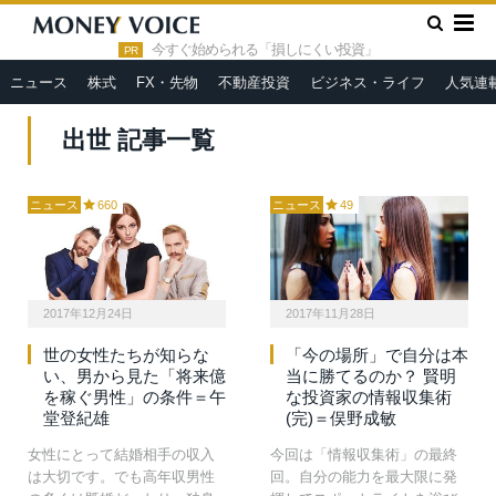
»
HOME
出世
今すぐ始められる「損しにくい投資」
PR
ニュース
株式
FX・先物
不動産投資
ビジネス・ライフ
人気連
出世 記事一覧
ニュース
660
ニュース
49
2017年12月24日
2017年11月28日
世の女性たちが知らな
「今の場所」で自分は本
い、男から見た「将来億
当に勝てるのか？ 賢明
を稼ぐ男性」の条件＝午
な投資家の情報収集術
堂登紀雄
(完)＝俣野成敏
女性にとって結婚相手の収入
今回は「情報収集術」の最終
は大切です。でも高年収男性
回。自分の能力を最大限に発