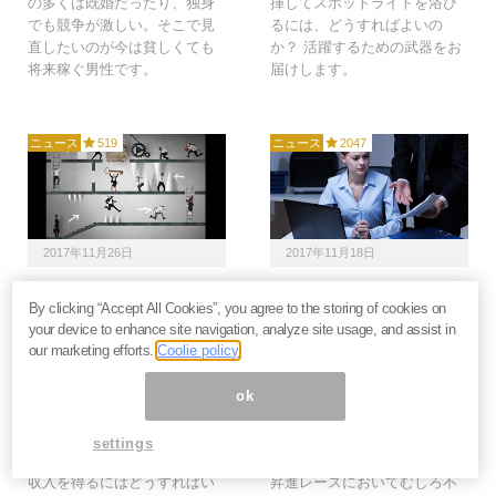
の多くは既婚だったり、独身
揮してスポットライトを浴び
でも競争が激しい。そこで見
るには、どうすればよいの
直したいのが今は貧しくても
か？ 活躍するための武器をお
将来稼ぐ男性です。
届けします。
ニュース
519
ニュース
2047
2017年11月26日
2017年11月18日
平凡で幸せなお金持ちが
職場での正義感なぜ仇
By clicking “Accept All Cookies”, you agree to the storing of cookies on
「踏み台にする会社」は
に？「無責任な人間ほど
your device to enhance site navigation, analyze site usage, and assist in
なぜ古くてダサいのか？
出世する」社会学的な根
our marketing efforts.
Coolie policy
＝午堂登紀雄
拠＝河合薫
本当に優秀な人は、どこに行
東芝ほか日本の大企業6社への
ok
っても優秀です。しかし、平
調査で、「出世する人の特
凡な自分、何の特技もない自
徴」が見えてきました。注目
settings
分が会社で認められ、権限や
すべきは「正義感の強さ」が
収入を得るにはどうすればい
昇進レースにおいてむしろ不