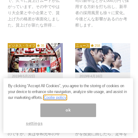
で、久々に賃上げムードが広
司の新卒などが1,000万円で採
がっています。その中でやは
用する方針を打ち出し、新卒
り大企業と中小企業とで、賃
者の採用風景も徐々に変化。
上げ力の格差が表面化しまし
今後どんな影響があるのか考
た。賃上げが新たな所得…
察します。
ビジネス・ライフ
35
ニュース
258
2019年5月22日
2019年4月16日
By clicking “Accept All Cookies”, you agree to the storing of cookies on
実は平成バブル期よりも
新社会人に告ぐ。初任給
your device to enhance site navigation, analyze site usage, and assist in
豊かになっていた令和元
は貯金しないで投資に回
our marketing efforts.
Coolie policy
年、なぜ好景気を実感で
せば、65歳で1億2,000万
きない？＝川畑明美
円になるぞ＝川畑明美
ok
なぜ景気の停滞感は消えない
新社会人は初任給で何を買う
のでしょうか。もうバブルの
かワクワクしている頃でしょ
settings
頃には戻らないとの声は多い
うか。もしそのお給料の何割
のですが、実は令和元年の今
かを投資に回したら、定年を