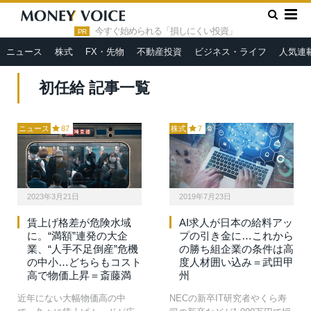
»
HOME
初任給
今すぐ始められる「損しにくい投資」
PR
ニュース
株式
FX・先物
不動産投資
ビジネス・ライフ
人気連
初任給 記事一覧
ニュース
87
株式
7
2023年3月21日
2019年7月23日
賃上げ格差が危険水域
AI求人が日本の給料アッ
に。“満額”連発の大企
プの引き金に…これから
業、“人手不足倒産”危機
の勝ち組企業の条件は高
の中小…どちらもコスト
度人材囲い込み＝武田甲
高で物価上昇＝斎藤満
州
近年にない大幅物価高の中
NECの新卒IT研究者やくら寿