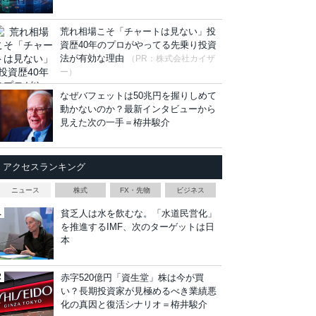
荒れ相場こそ「チャートは見ない」投
資歴40年のプロがやってる先乗り投資
法が有効な理由
（PR：株式会社カイザ
ー）
なぜバフェットは50兆円を握りしめて
動かないのか？最新インタビューから
見えた次の一手＝栫井駿介
アクセスランキング
ニュース
株式
FX・先物
ビジネス
貧乏人は水を飲むな。「水道民営化」
を推進するIMF、次のターゲットは日
本
赤字520億円「資生堂」株は今が買
い？長期投資家が見極めるべき業績悪
化の真因と復活シナリオ＝栫井駿介