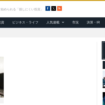
F
X
R
ぐ始められる「損しにくい投資」
a
S
c
S
投資
ビジネス・ライフ
人気連載
市況
決算・IR
e
b
o
o
k