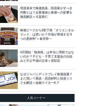
増資発表で株価急落…投資家がすべき
判断とは？企業価値と株価への影響を
徹底解説＝大畠典仁
株価ピークから6割下落「オリエンタル
ランド」は買いか？市場が警戒する“4
つの悪材料”＝峯岸恭一
4月開始「独身税」は本当に増税ではな
いのか？子ども・子育て支援金の仕組
みと不公平感の正体＝原彰宏
なぜジャパンディスプレイ株価急騰？
まだ買い？業績・思惑材料と投資リス
クを解説＝金融ライターK.Y
人気コーナー