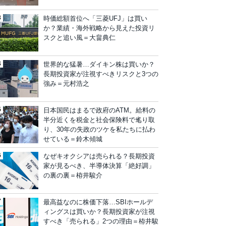
時価総額首位へ「三菱UFJ」は買い
か？業績・海外戦略から見えた投資リ
スクと追い風＝大畠典仁
世界的な猛暑…ダイキン株は買いか？
長期投資家が注視すべきリスクと3つの
強み＝元村浩之
日本国民はまるで政府のATM。給料の
半分近くを税金と社会保険料で毟り取
り、30年の失政のツケを私たちに払わ
せている＝鈴木傾城
なぜキオクシアは売られる？長期投資
家が見るべき、半導体決算「絶好調」
の裏の裏＝栫井駿介
最高益なのに株価下落…SBIホールデ
ィングスは買いか？長期投資家が注視
すべき「売られる」2つの理由＝栫井駿