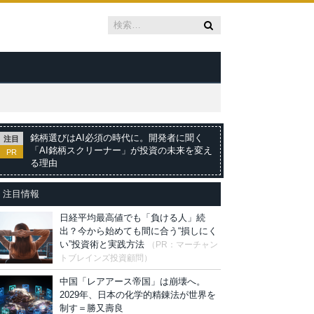
銘柄選びはAI必須の時代に。開発者に聞く
注目
「AI銘柄スクリーナー」が投資の未来を変え
PR
る理由
注目情報
日経平均最高値でも「負ける人」続
出？今から始めても間に合う“損しにく
い”投資術と実践方法
（PR：マーチャン
トブレインズ投資顧問）
中国「レアアース帝国」は崩壊へ。
2029年、日本の化学的精錬法が世界を
制す＝勝又壽良