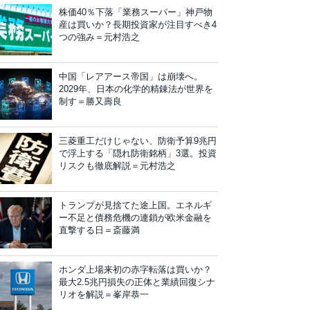
株価40％下落「業務スーパー」神戸物
産は買いか？長期投資家が注目すべき4
つの強み＝元村浩之
中国「レアアース帝国」は崩壊へ。
2029年、日本の化学的精錬法が世界を
制す＝勝又壽良
三菱重工だけじゃない、防衛予算9兆円
で浮上する「隠れ防衛銘柄」3選。投資
リスクも徹底解説＝元村浩之
トランプが見捨てた途上国。エネルギ
ー不足と債務危機の連鎖が欧米金融を
直撃する日＝斎藤満
ホンダ上場来初の赤字転落は買いか？
最大2.5兆円損失の正体と業績回復シナ
リオを解説＝峯岸恭一