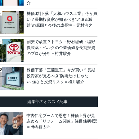
介
株価3割下落「大和ハウス工業」今が買
い？長期投資家が知るべき“34.9％減
益”の原因と今後の成長性＝元村浩之
割安で放置？トヨタ・野村総研・塩野
義製薬・ベルクの企業価値を長期投資
のプロが分析＝栫井駿介
株価下落「三菱重工」今が買い？長期
投資家が見るべき“防衛だけじゃな
い”強さと投資リスク＝栫井駿介
編集部のオススメ記事
中古住宅ブームで恩恵！株価上昇が見
込める「リフォーム関連」注目銘柄4選
＝田嶋智太郎