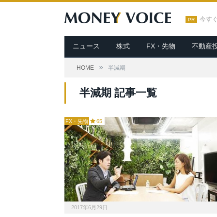
今す
PR
ニュース
株式
FX・先物
不動産
»
HOME
半減期
半減期 記事一覧
FX・先物
65
2017年6月29日