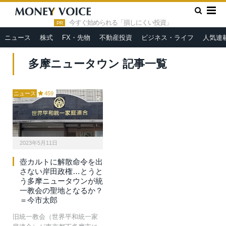
»
HOME
多摩ニュータウン
今すぐ始められる「損しにくい投資」
PR
ニュース
株式
FX・先物
不動産投資
ビジネス・ライフ
人気連
多摩ニュータウン 記事一覧
ニュース
459
2023年5月11日
壺カルトに解散命令を出
さない岸田政権…とうと
う多摩ニュータウンが統
一教会の聖地となるか？
＝今市太郎
旧統一教会（世界平和統一家