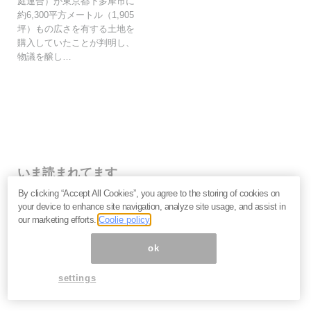
庭連合）が東京都下多摩市に
約6,300平方メートル（1,905
坪）もの広さを有する土地を
購入していたことが判明し、
物議を醸し…
いま読まれてます
By clicking “Accept All Cookies”, you agree to the storing of cookies on
株価下落「三菱重工」今が買い？長期投資家が見るべ
your device to enhance site navigation, analyze site usage, and assist in
き“防衛だけじゃない”強さと投資リスク＝栫井駿介
our marketing efforts.
Coolie policy
優待新設「大黒屋HD」は買いか？仕手株説をどう見る
べきか、大化けの4条件を解説＝金融ライター K.Y
ok
なぜキオクシアは売られる？長期投資家が見るべき、半
導体決算「絶好調」の裏の裏＝栫井駿介
settings