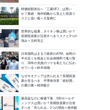
時価総額首位へ「三菱UFJ」は買い
か？業績・海外戦略から見えた投資リ
スクと追い風＝大畠典仁
世界的な猛暑…ダイキン株は買いか？
長期投資家が注視すべきリスクと3つの
強み＝元村浩之
日本国民はまるで政府のATM。給料の
半分近くを税金と社会保険料で毟り取
り、30年の失政のツケを私たちに払わ
せている＝鈴木傾城
なぜキオクシアは売られる？長期投資
家が見るべき、半導体決算「絶好調」
の裏の裏＝栫井駿介
最高益なのに株価下落…SBIホールデ
ィングスは買いか？長期投資家が注視
すべき「売られる」2つの理由＝栫井駿