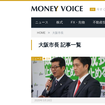
今す
PR
ニュース
株式
FX・先物
不動産
»
HOME
大阪市長
大阪市長 記事一覧
ニュース
224
2020年3月18日