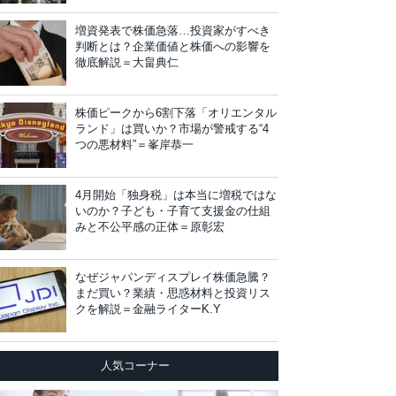
増資発表で株価急落…投資家がすべき
判断とは？企業価値と株価への影響を
徹底解説＝大畠典仁
株価ピークから6割下落「オリエンタル
ランド」は買いか？市場が警戒する“4
つの悪材料”＝峯岸恭一
4月開始「独身税」は本当に増税ではな
いのか？子ども・子育て支援金の仕組
みと不公平感の正体＝原彰宏
なぜジャパンディスプレイ株価急騰？
まだ買い？業績・思惑材料と投資リス
クを解説＝金融ライターK.Y
人気コーナー