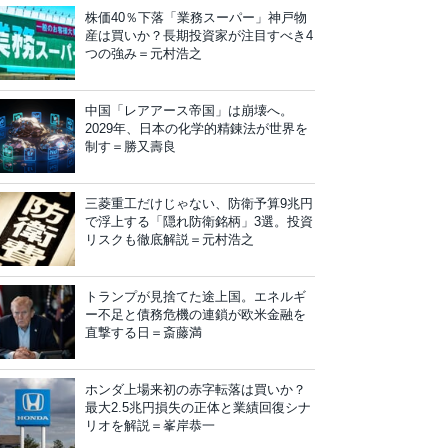
株価40％下落「業務スーパー」神戸物
産は買いか？長期投資家が注目すべき4
つの強み＝元村浩之
中国「レアアース帝国」は崩壊へ。
2029年、日本の化学的精錬法が世界を
制す＝勝又壽良
三菱重工だけじゃない、防衛予算9兆円
で浮上する「隠れ防衛銘柄」3選。投資
リスクも徹底解説＝元村浩之
トランプが見捨てた途上国。エネルギ
ー不足と債務危機の連鎖が欧米金融を
直撃する日＝斎藤満
ホンダ上場来初の赤字転落は買いか？
最大2.5兆円損失の正体と業績回復シナ
リオを解説＝峯岸恭一