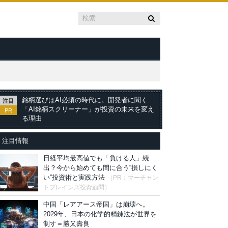
銘柄選びはAI必須の時代に。開発者に聞く
注目
「AI銘柄スクリーナー」が投資の未来を変え
PR
る理由
注目情報
日経平均最高値でも「負ける人」続
出？今から始めても間に合う“損しにく
い”投資術と実践方法
（PR：マーチャン
トブレインズ投資顧問）
中国「レアアース帝国」は崩壊へ。
2029年、日本の化学的精錬法が世界を
制す＝勝又壽良