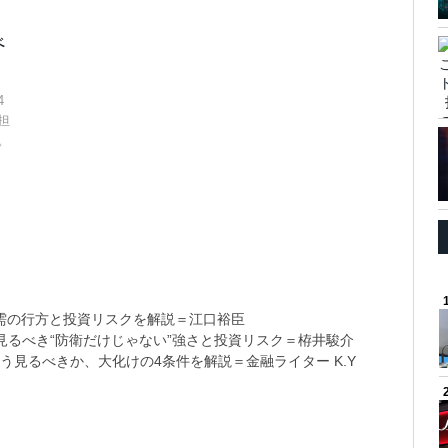
」
べ
4
担
。
需の行方と投資リスクを解説＝江口裕臣
るべき“防衛だけじゃない”強さと投資リスク＝栫井駿介
う見るべきか、大化けの4条件を解説＝金融ライター K.Y