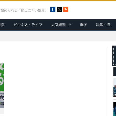
F
X
R
ぐ始められる「損しにくい投資」
a
S
c
S
投資
ビジネス・ライフ
人気連載
市況
決算・IR
e
b
o
o
k