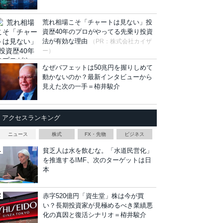
荒れ相場こそ「チャートは見ない」投
資歴40年のプロがやってる先乗り投資
法が有効な理由
（PR：株式会社カイザ
ー）
なぜバフェットは50兆円を握りしめて
動かないのか？最新インタビューから
見えた次の一手＝栫井駿介
アクセスランキング
ニュース
株式
FX・先物
ビジネス
貧乏人は水を飲むな。「水道民営化」
を推進するIMF、次のターゲットは日
本
赤字520億円「資生堂」株は今が買
い？長期投資家が見極めるべき業績悪
化の真因と復活シナリオ＝栫井駿介