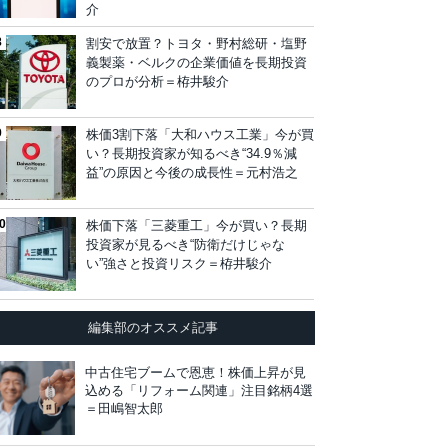
介
割安で放置？トヨタ・野村総研・塩野
義製薬・ベルクの企業価値を長期投資
のプロが分析＝栫井駿介
株価3割下落「大和ハウス工業」今が買
い？長期投資家が知るべき“34.9％減
益”の原因と今後の成長性＝元村浩之
株価下落「三菱重工」今が買い？長期
投資家が見るべき“防衛だけじゃな
い”強さと投資リスク＝栫井駿介
編集部のオススメ記事
中古住宅ブームで恩恵！株価上昇が見
込める「リフォーム関連」注目銘柄4選
＝田嶋智太郎