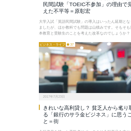
民間試験「TOEIC不参加」の理由で
えた不平等＝原彰宏
大学入試「英語民間試験」の導入はいったん延期とな
ましたが、ほか教科でも問題は山積みです。そもそも
本教育と受験生のことを考えた改革なのでしょうか？
ビジネス・ライフ
37
2017年7月23日
きれいな高利貸し？ 貧乏人から毟り
る「銀行のサラ金ビジネス」に思う
と＝街