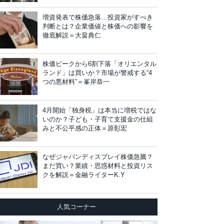
増資発表で株価急落…投資家がすべき
判断とは？企業価値と株価への影響を
徹底解説＝大畠典仁
株価ピークから6割下落「オリエンタル
ランド」は買いか？市場が警戒する“4
つの悪材料”＝峯岸恭一
4月開始「独身税」は本当に増税ではな
いのか？子ども・子育て支援金の仕組
みと不公平感の正体＝原彰宏
なぜジャパンディスプレイ株価急騰？
まだ買い？業績・思惑材料と投資リス
クを解説＝金融ライターK.Y
人気コーナー