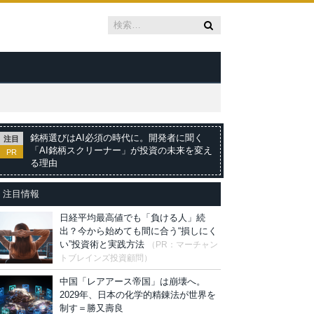
銘柄選びはAI必須の時代に。開発者に聞く
注目
「AI銘柄スクリーナー」が投資の未来を変え
PR
る理由
注目情報
日経平均最高値でも「負ける人」続
出？今から始めても間に合う“損しにく
い”投資術と実践方法
（PR：マーチャン
トブレインズ投資顧問）
中国「レアアース帝国」は崩壊へ。
2029年、日本の化学的精錬法が世界を
制す＝勝又壽良