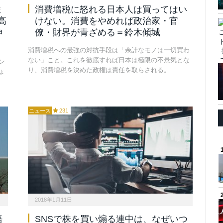
ま
消費増税に怒れる日本人は買ってはい
高
けない。消費をやめれば政治家・官
神
僚・財界が青ざめる＝鈴木傾城
消費増税への最強の対抗手段は「余計なモノは一切買わ
ない」こと。これを徹底すれば日本は極限の不景気とな
ン
り、消費増税を決めた政権は責任を取らされる。
ょ
ニュース
231
2018年1月11日
語
SNSで株を買い煽る連中は、なぜいつ