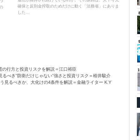
つ
確保と反則金搾取のためだけに動く「法務省」にありま
の
した…
需の行方と投資リスクを解説＝江口裕臣
るべき“防衛だけじゃない”強さと投資リスク＝栫井駿介
う見るべきか、大化けの4条件を解説＝金融ライター K.Y