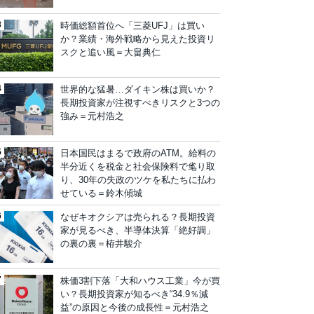
時価総額首位へ「三菱UFJ」は買い
か？業績・海外戦略から見えた投資リ
スクと追い風＝大畠典仁
世界的な猛暑…ダイキン株は買いか？
長期投資家が注視すべきリスクと3つの
強み＝元村浩之
日本国民はまるで政府のATM。給料の
半分近くを税金と社会保険料で毟り取
り、30年の失政のツケを私たちに払わ
せている＝鈴木傾城
なぜキオクシアは売られる？長期投資
家が見るべき、半導体決算「絶好調」
の裏の裏＝栫井駿介
株価3割下落「大和ハウス工業」今が買
い？長期投資家が知るべき“34.9％減
益”の原因と今後の成長性＝元村浩之