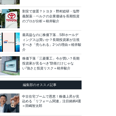
割安で放置？トヨタ・野村総研・塩野
義製薬・ベルクの企業価値を長期投資
のプロが分析＝栫井駿介
最高益なのに株価下落…SBIホールデ
ィングスは買いか？長期投資家が注視
すべき「売られる」2つの理由＝栫井駿
介
株価下落「三菱重工」今が買い？長期
投資家が見るべき“防衛だけじゃな
い”強さと投資リスク＝栫井駿介
編集部のオススメ記事
中古住宅ブームで恩恵！株価上昇が見
込める「リフォーム関連」注目銘柄4選
＝田嶋智太郎