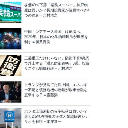
株価40％下落「業務スーパー」神戸物
産は買いか？長期投資家が注目すべき4
つの強み＝元村浩之
中国「レアアース帝国」は崩壊へ。
2029年、日本の化学的精錬法が世界を
制す＝勝又壽良
三菱重工だけじゃない、防衛予算9兆円
で浮上する「隠れ防衛銘柄」3選。投資
リスクも徹底解説＝元村浩之
トランプが見捨てた途上国。エネルギ
ー不足と債務危機の連鎖が欧米金融を
直撃する日＝斎藤満
ホンダ上場来初の赤字転落は買いか？
最大2.5兆円損失の正体と業績回復シナ
リオを解説＝峯岸恭一