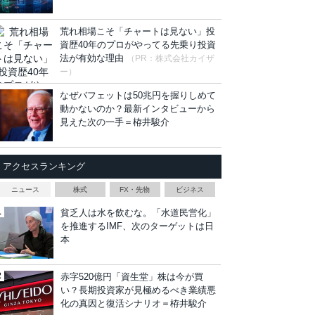
荒れ相場こそ「チャートは見ない」投
資歴40年のプロがやってる先乗り投資
法が有効な理由
（PR：株式会社カイザ
ー）
なぜバフェットは50兆円を握りしめて
動かないのか？最新インタビューから
見えた次の一手＝栫井駿介
アクセスランキング
ニュース
株式
FX・先物
ビジネス
貧乏人は水を飲むな。「水道民営化」
を推進するIMF、次のターゲットは日
本
赤字520億円「資生堂」株は今が買
い？長期投資家が見極めるべき業績悪
化の真因と復活シナリオ＝栫井駿介