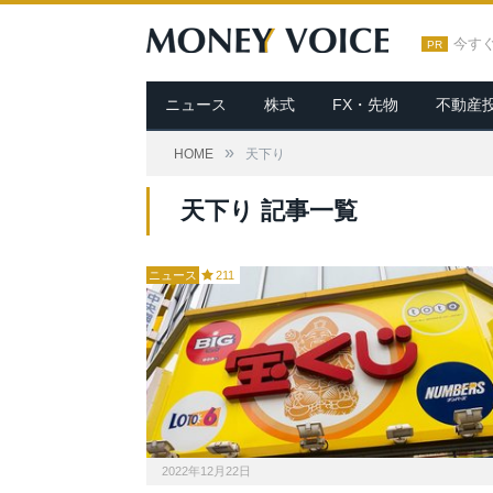
今す
PR
ニュース
株式
FX・先物
不動産
»
HOME
天下り
天下り 記事一覧
ニュース
211
2022年12月22日