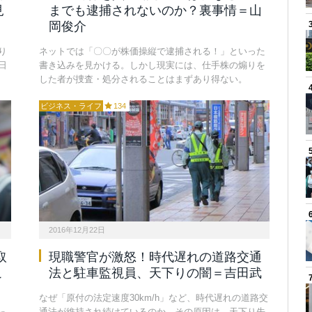
見
までも逮捕されないのか？裏事情＝山
岡俊介
り
ネットでは「〇〇が株価操縦で逮捕される！」といった
日
書き込みを見かける。しかし現実には、仕手株の煽りを
した者が捜査・処分されることはまずあり得ない。
ビジネス・ライフ
134
2016年12月22日
取
現職警官が激怒！時代遅れの道路交通
こ
法と駐車監視員、天下りの闇＝吉田武
なぜ「原付の法定速度30km/h」など、時代遅れの道路交
通法が維持され続けているのか。その原因は、天下り先