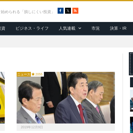
F
X
R
ぐ始められる「損しにくい投資」
a
S
c
S
投資
ビジネス・ライフ
人気連載
市況
決算・IR
e
b
o
o
k
ニュース
2055
2019年12月9日