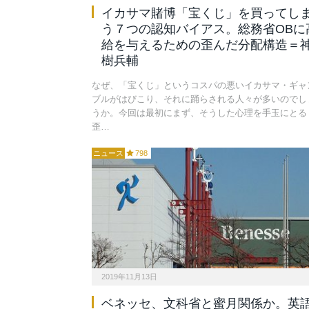
イカサマ賭博「宝くじ」を買ってし
う７つの認知バイアス。総務省OBに
給を与えるための歪んだ分配構造＝
樹兵輔
なぜ、「宝くじ」というコスパの悪いイカサマ・ギャ
ブルがはびこり、それに踊らされる人々が多いのでし
うか。今回は最初にまず、そうした心理を手玉にとる
歪…
ニュース
798
2019年11月13日
ベネッセ、文科省と蜜月関係か。英