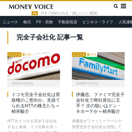
»
HOME
完全子会社化
今すぐ始められる「損しにくい投資」
PR
ニュース
株式
FX・先物
不動産投資
ビジネス・ライフ
人気連
完全子会社化 記事一覧
ニュース
140
ニュース
274
2020年10月6日
2020年7月21日
ドコモ完全子会社化は菅
伊藤忠、ファミマ完全子
政権のご意向か。見捨て
会社化で商社首位に王
られるNTTの株主たち＝
手？ 次の狙いはドン・
栫井駿介
キホーテか＝栫井駿介
NTTがドコモを完全子会社化
伊藤忠がファミリーマートの
すると発表。ドコモ株を持っ
実質完全子会社化を目指して