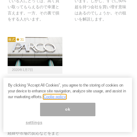
ている人にとっては、高く買
います。しかし、すでに50%
い取ってもらえるので幸運と
超を持つ会社を買い増す意味
言えます。一方、その裏で損
はあるのでしょうか。その狙
をする人がいます。
いを解説します。
株式
31
2020年1月7日
株価上昇で市場は好感？
By clicking “Accept All Cookies”, you agree to the storing of cookies on
Jフロントリテイリング
your device to enhance site navigation, analyze site usage, and assist in
がTOBでパルコを完全
our marketing efforts.
Coolie policy
子会社化へ
2019年12月26日に、Jフロン
ok
トリテイリングがパルコの完
全子会社化を目的とした株式
settings
公開買付け（TOB）を発表。
経緯や市場の反応などをまと