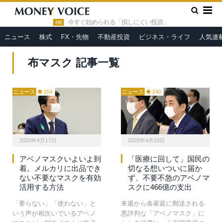
»
HOME
布マスク
今すぐ始められる「損しにくい投資」
PR
ニュース
株式
FX・先物
不動産投資
ビジネス・ライフ
人気連
布マスク 記事一覧
ニュース
204
ニュース
240
2020年4月17日
2020年4月10日
アベノマスクいよいよ到
「医療に回して」国民の
着。メルカリに出品でき
切なる想いついに届か
ない不要なマスクを有効
ず、不要不急のアベノマ
活用する方法
スクに466億の支出
「要らない」「使わない」と
来週から各家庭に郵送される
いう声が相次いでいるアベノ
悪評判な「アベノマスク」に