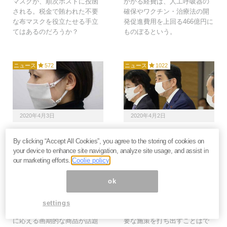
マスクが、順次ポストに投函
かかる経費は、人工呼吸器の
される。税金で賄われた不要
確保やワクチン・治療法の開
な布マスクを役立たせる手立
発促進費用を上回る466億円に
てはあるのだろうか？
ものぼるという。
ニュース
572
ニュース
1022
2020年4月3日
2020年4月2日
アベノマスクより画期
アベノマスクは要らな
By clicking “Accept All Cookies”, you agree to the storing of cookies on
的！大人も子どもも、何
い、現金給付を！政府配
your device to enhance site navigation, analyze site usage, and assist in
度でも使える「なんでも
布の“給食当番風”布マス
our marketing efforts.
Coolie policy
マスク」が話題
クに拒否反応続々
安倍首相が打ち出した「布マ
安倍首相が発表した「布マス
ok
スク2枚配布」策が“アベノマ
クを2枚配布する」という新型
スクか”と世界中で嘲笑の的と
コロナ感染対策が物議を呼ん
settings
なる中、市民のマスクニーズ
でいる。国民全員にとって必
に応える画期的な商品が話題
要な施策を打ち出すことはで