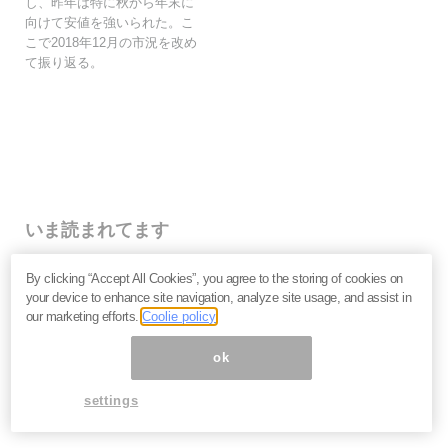
し、昨年は特に秋から年末に
向けて安値を強いられた。こ
こで2018年12月の市況を改め
て振り返る。
いま読まれてます
なぜ個人投資家は「みんなが買っているから」と手を出
By clicking “Accept All Cookies”, you agree to the storing of cookies on
して大損するのか？
your device to enhance site navigation, analyze site usage, and assist in
キオクシア・イオン・NTT…なぜ人気銘柄は思うように
our marketing efforts.
Coolie policy
上がらないのか。投資家が見落とす企業の「性質」＝栫
井駿介
ok
2027年、日本は金融危機に向かう？長期金利上昇の裏
で起きている「負債の危機」を吉田繁治が解説
settings