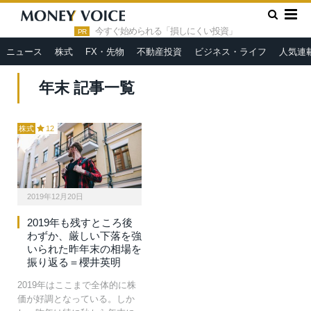
»
HOME
年末
今すぐ始められる「損しにくい投資」
PR
ニュース
株式
FX・先物
不動産投資
ビジネス・ライフ
人気連
年末 記事一覧
株式
12
2019年12月20日
2019年も残すところ後
わずか、厳しい下落を強
いられた昨年末の相場を
振り返る＝櫻井英明
2019年はここまで全体的に株
価が好調となっている。しか