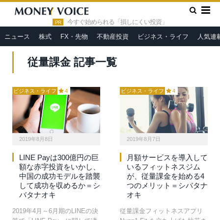
»
HOME
従量課金
今すぐ始められる「損しにくい投資」
PR
ニュース
株式
FX・先物
不動産投資
ビジネス・ライフ
人気連
従量課金 記事一覧
ビジネス・ライフ
4
ビジネス・ライフ
4
2019年8月8日
2019年8月7日
LINE Payは300億円の巨
月額サービスを導入して
額な赤字投資をいかし、
いるフィットネスジム
中国の成功モデルを踏襲
が、従量課金を始める4
して成功を収めるか＝シ
つのメリット＝シバタナ
バタナオキ
オキ
2019年4月～6月期のLINEの決
従量課金フィットネスアプリ