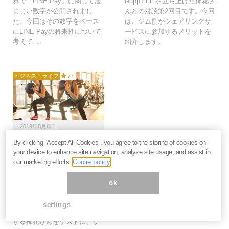
算で「LINE Pay」に関して凄
Nupp1 Fit を立ち上げた柿花さ
まじい数字が公開されまし
んとの対談第2回目です。今回
た。今回はその数字をベース
は、ジム側がシェアリングサ
にLINE Payの将来性について
ービスに参加するメリットを
考えて…
紹介します。
ビジネス・ライフ
77
2019年8月6日
By clicking “Accept All Cookies”, you agree to the storing of cookies on
1分15円から通えるフィ
your device to enhance site navigation, analyze site usage, and assist in
ットネスジム、なぜいま
our marketing efforts.
Coolie policy
まで月額サービスしかな
かったのか？＝シバタナ
ok
オキ
1分15円でジムに通えるシェア
settings
リングアプリ、Nupp1を運営
する柿花さんをゲストに、サ