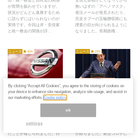
旧・統一教会と自民党の関係
安倍元首相が亡くなってから
が世間を賑わせていますが、
無いはずの「アベノマスク」
状況がどんどん進展するため
発注メールが発見されたり、
に語らずにはいられないのが
完全タブーの五輪贈収賄にも
実情です。今回は岸・安倍家
捜査の目が向けられるように
と統一教会の関係が詳…
なりました。長期政権…
ニュース
404
ニュース
299
2020年9月9日
2020年4月2日
By clicking “Accept All Cookies”, you agree to the storing of cookies on
your device to enhance site navigation, analyze site usage, and assist in
日産を国有化？融資に謎
「森友学園」騒動から早
our marketing efforts.
Coolie policy
の政府保証1300億円、
３年、忖度で人が死ぬ国
まさかの菅案件か＝今市
の政治は変わったか？＝
ok
太郎
原彰宏
日産への1,800億円の融資に
「森友学園」問題が世間を賑
settings
1,300億の政府保証がついてい
わせてから、すでに3年の月日
たことが報じられました。日
が経ちました。新型コロナに