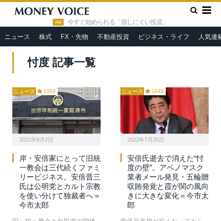
»
HOME
忖度
今すぐ始められる「損しにくい投資」
PR
ニュース
株式
FX・先物
不動産投資
ビジネス・ライフ
人気連
忖度 記事一覧
ニュース
1059
ニュース
1649
2022年8月2日
2022年7月26日
岸・安倍家にとって旧統
安倍氏逝去で消えた“忖
一教会は三代続くファミ
度の壁”。アベノマスク
リービジネス。安倍晋三
業者メール発見・五輪贈
氏は公明党とカルト宗教
収賄発覚と霞が関の風向
を使い分けて独裁者へ＝
きに大きな変化＝今市太
今市太郎
郎