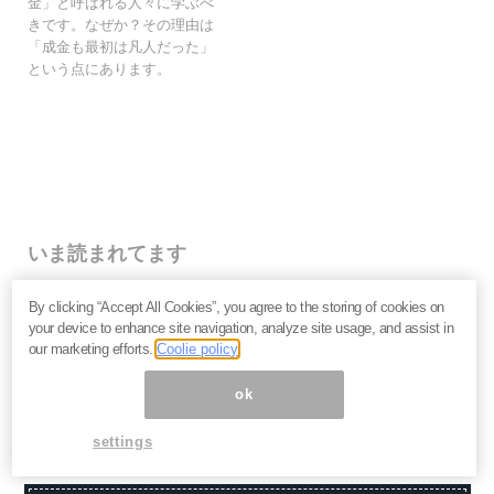
金」と呼ばれる人々に学ぶべ
きです。なぜか？その理由は
「成金も最初は凡人だった」
という点にあります。
いま読まれてます
株価乱高下「アドバンテスト」は買いか？AI特需の行方
By clicking “Accept All Cookies”, you agree to the storing of cookies on
と投資リスクを解説＝江口裕臣
your device to enhance site navigation, analyze site usage, and assist in
株価下落「三菱重工」今が買い？長期投資家が見るべ
our marketing efforts.
Coolie policy
き“防衛だけじゃない”強さと投資リスク＝栫井駿介
優待新設「大黒屋HD」は買いか？仕手株説をどう見る
ok
べきか、大化けの4条件を解説＝金融ライター K.Y
settings