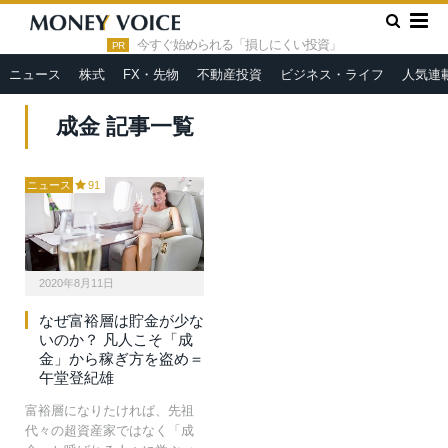
»
HOME
成金
今すぐ始められる「損しにくい投資」
PR
ニュース
株式
FX・先物
不動産投資
ビジネス・ライフ
人気連
成金 記事一覧
ニュース
91
2020年8月11日
なぜ富裕層は貯金が少な
いのか？ 凡人こそ「成
金」から稼ぎ方を盗め＝
午堂登紀雄
富裕層になりたければ、先祖
代々の超資産家ではなく「成