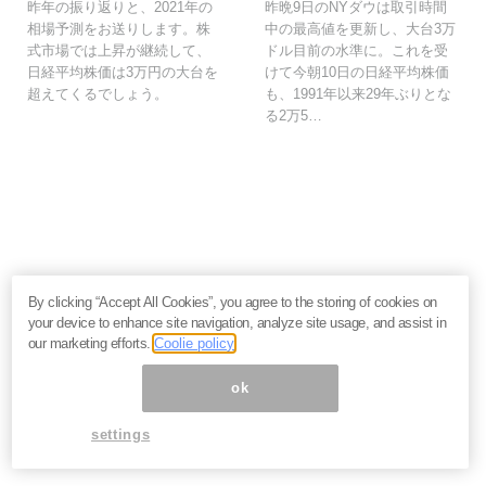
昨年の振り返りと、2021年の
昨晩9日のNYダウは取引時間
相場予測をお送りします。株
中の最高値を更新し、大台3万
式市場では上昇が継続して、
ドル目前の水準に。これを受
日経平均株価は3万円の大台を
けて今朝10日の日経平均株価
超えてくるでしょう。
も、1991年以来29年ぶりとな
る2万5…
いま読まれてます
By clicking “Accept All Cookies”, you agree to the storing of cookies on
your device to enhance site navigation, analyze site usage, and assist in
株価乱高下「アドバンテスト」は買いか？AI特需の行方
our marketing efforts.
Coolie policy
と投資リスクを解説＝江口裕臣
株価下落「三菱重工」今が買い？長期投資家が見るべ
ok
き“防衛だけじゃない”強さと投資リスク＝栫井駿介
優待新設「大黒屋HD」は買いか？仕手株説をどう見る
settings
べきか、大化けの4条件を解説＝金融ライター K.Y