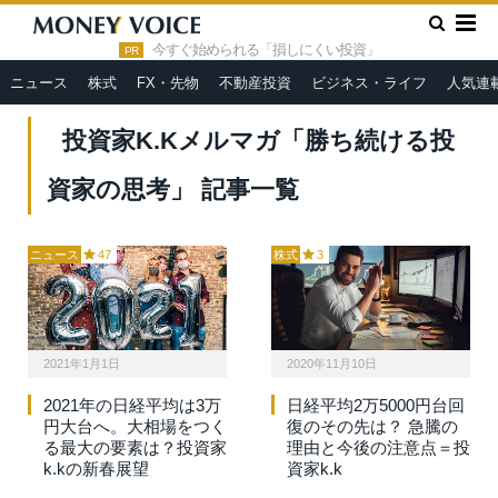
»
HOME
投資家k.kメルマガ「勝ち続ける投資家の思考」
今すぐ始められる「損しにくい投資」
PR
ニュース
株式
FX・先物
不動産投資
ビジネス・ライフ
人気連
投資家K.Kメルマガ「勝ち続ける投
資家の思考」 記事一覧
ニュース
47
株式
3
2021年1月1日
2020年11月10日
2021年の日経平均は3万
日経平均2万5000円台回
円大台へ。大相場をつく
復のその先は？ 急騰の
る最大の要素は？投資家
理由と今後の注意点＝投
k.kの新春展望
資家k.k