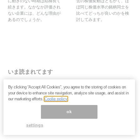
に動きのない時期は結構長く
去の株価変動はともかく、ほ
続きます。なかなか評価され
ぼ同じ株価水準の銘柄同士を
ない企業には、どんな理由が
比べてどっちが良いのかを検
あるのでしょうか。
討してみます。
いま読まれてます
なぜ個人投資家は「みんなが買っているから」と手を出
By clicking “Accept All Cookies”, you agree to the storing of cookies on
して大損するのか？
your device to enhance site navigation, analyze site usage, and assist in
キオクシア・イオン・NTT…なぜ人気銘柄は思うように
our marketing efforts.
Coolie policy
上がらないのか。投資家が見落とす企業の「性質」＝栫
井駿介
ok
2027年、日本は金融危機に向かう？長期金利上昇の裏
で起きている「負債の危機」を吉田繁治が解説
settings