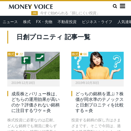
»
HOME
日創プロニティ
今すぐ始められる「損しにくい投資」
PR
ニュース
株式
FX・先物
不動産投資
ビジネス・ライフ
人気連
日創プロニティ 記事一覧
株式
22
株式
66
2019年12月18日
2019年10月30日
成長株とバリュー株は、
どっちの銘柄を選ぶ？株
どちらの運用効果が高い
価が同水準のテノックス
のか？評価されない銘柄
と日創プロニティを比較
に注目するワケ＝炎
する＝炎
株式投資に必要なのは忍耐。
投資する銘柄の探し方はさま
どんな銘柄でも潮流に乗らず
ざまです。そこで今回は、過