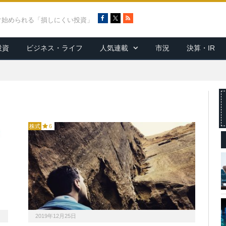
F
X
R
ぐ始められる「損しにくい投資」
a
S
c
S
投資
ビジネス・ライフ
人気連載
市況
決算・IR
e
b
o
o
k
株式
6
2019年12月25日