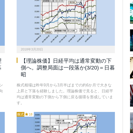
2018年3月20日
理
【理論株価】日経平均は通常変動の下
暮
側へ。調整局面は一段落か(3/20)＝日暮
昭
ン
株式相場は昨年9月から3月半ばまでの約6か月で大きな
向
上昇と下落を経験しました。理論株価で見ると、日経平
均は通常変動の下側から下側に戻る循環を形成していま
す。
株式
18