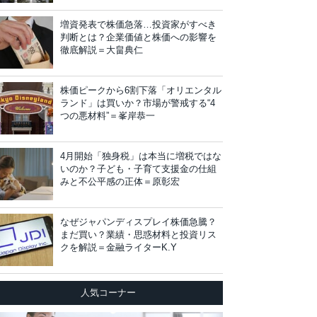
増資発表で株価急落…投資家がすべき
判断とは？企業価値と株価への影響を
徹底解説＝大畠典仁
株価ピークから6割下落「オリエンタル
ランド」は買いか？市場が警戒する“4
つの悪材料”＝峯岸恭一
4月開始「独身税」は本当に増税ではな
いのか？子ども・子育て支援金の仕組
みと不公平感の正体＝原彰宏
なぜジャパンディスプレイ株価急騰？
まだ買い？業績・思惑材料と投資リス
クを解説＝金融ライターK.Y
人気コーナー