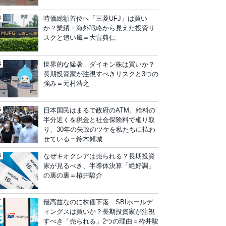
時価総額首位へ「三菱UFJ」は買い
か？業績・海外戦略から見えた投資リ
スクと追い風＝大畠典仁
世界的な猛暑…ダイキン株は買いか？
長期投資家が注視すべきリスクと3つの
強み＝元村浩之
日本国民はまるで政府のATM。給料の
半分近くを税金と社会保険料で毟り取
り、30年の失政のツケを私たちに払わ
せている＝鈴木傾城
なぜキオクシアは売られる？長期投資
家が見るべき、半導体決算「絶好調」
の裏の裏＝栫井駿介
最高益なのに株価下落…SBIホールデ
ィングスは買いか？長期投資家が注視
すべき「売られる」2つの理由＝栫井駿