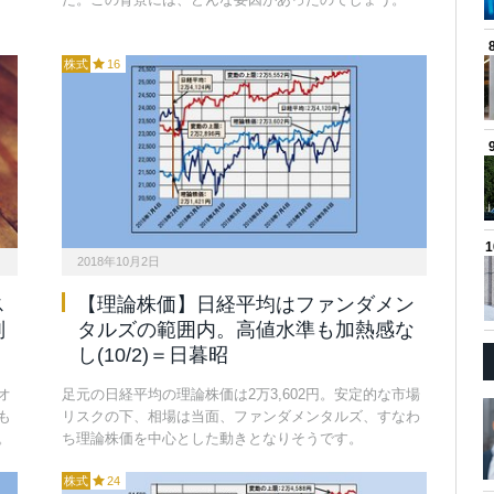
株式
16
2018年10月2日
ス
【理論株価】日経平均はファンダメン
判
タルズの範囲内。高値水準も加熱感な
し(10/2)＝日暮昭
オ
足元の日経平均の理論株価は2万3,602円。安定的な市場
も
リスクの下、相場は当面、ファンダメンタルズ、すなわ
。
ち理論株価を中心とした動きとなりそうです。
株式
24