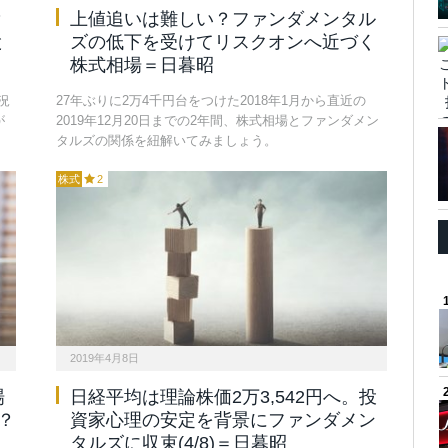
？
上値追いは難しい？ファンダメンタル
と
ズの低下を受けてリスクオンへ近づく
株式相場＝日暮昭
況
27年ぶりに2万4千円台をつけた2018年1月から直近の
が
2019年12月20日までの2年間、株式相場とファンダメン
タルズの関係を紐解いてみましょう。
株式
2
2019年4月8日
場
日経平均は理論株価2万3,542円へ。投
？
資家心理の安定を背景にファンダメン
タルズに収束(4/8)＝日暮昭