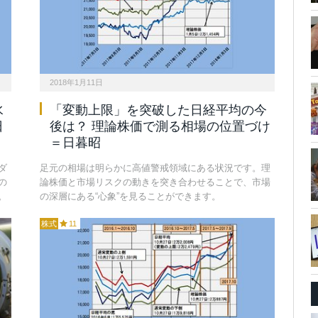
2018年1月11日
水
「変動上限」を突破した日経平均の今
日
後は？ 理論株価で測る相場の位置づけ
＝日暮昭
ダ
足元の相場は明らかに高値警戒領域にある状況です。理
の
論株価と市場リスクの動きを突き合わせることで、市場
。
の深層にある“心象”を見ることができます。
株式
11