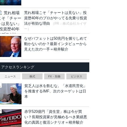
荒れ相場こそ「チャートは見ない」投
資歴40年のプロがやってる先乗り投資
法が有効な理由
（PR：株式会社カイザ
ー）
なぜバフェットは50兆円を握りしめて
動かないのか？最新インタビューから
見えた次の一手＝栫井駿介
アクセスランキング
ニュース
株式
FX・先物
ビジネス
貧乏人は水を飲むな。「水道民営化」
を推進するIMF、次のターゲットは日
本
赤字520億円「資生堂」株は今が買
い？長期投資家が見極めるべき業績悪
化の真因と復活シナリオ＝栫井駿介