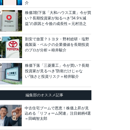
介
株価3割下落「大和ハウス工業」今が買
い？長期投資家が知るべき“34.9％減
益”の原因と今後の成長性＝元村浩之
割安で放置？トヨタ・野村総研・塩野
義製薬・ベルクの企業価値を長期投資
のプロが分析＝栫井駿介
株価下落「三菱重工」今が買い？長期
投資家が見るべき“防衛だけじゃな
い”強さと投資リスク＝栫井駿介
編集部のオススメ記事
中古住宅ブームで恩恵！株価上昇が見
込める「リフォーム関連」注目銘柄4選
＝田嶋智太郎