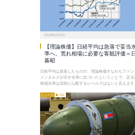
2018年2月8日
【理論株価】日経平均は急落で妥当
準へ。荒れ相場に必要な客観評価＝
暮昭
日経平均は急落したものの、理論株価すなわちファン
メンタルズが示す水準に近づいたということで、足元
相場水準は深刻に心配するレベルではないと言えます
ニュース
182