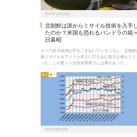
2017年11月23日
北朝鮮は誰からミサイル技術を入手
たのか？米国も恐れるパンドラの箱
日暮昭
オバマ前大統領が手をこまねいているうちに、北朝鮮
核ミサイルをアメリカ本土に打ち込む能力を備えてし
った。この驚くべき技術開発力には裏があった。
株式
7
2017年8月22日