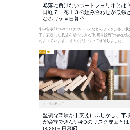
暴落に負けないポートフォリオとは
日経７：花王３の組み合わせが最強
なるワケ＝日暮昭
米中貿易戦争やコロナウイルスなどのリスクが多い状
下、安定した収益を期待できる“利回り投資”の存在感
高まっています。その方法について検証しました。
株式
3
2019年8月28日
堅調な業績が下支えに…しかし、市
が楽観できない4つのリスク要因とは
(8/28)＝日暮昭