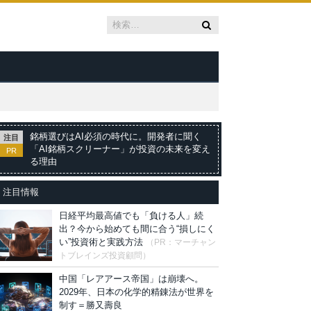
銘柄選びはAI必須の時代に。開発者に聞く
注目
「AI銘柄スクリーナー」が投資の未来を変え
PR
る理由
注目情報
日経平均最高値でも「負ける人」続
出？今から始めても間に合う“損しにく
い”投資術と実践方法
（PR：マーチャン
トブレインズ投資顧問）
中国「レアアース帝国」は崩壊へ。
2029年、日本の化学的精錬法が世界を
制す＝勝又壽良