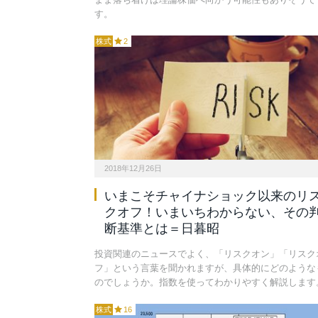
す。
株式
2
2018年12月26日
いまこそチャイナショック以来のリ
クオフ！いまいちわからない、その
断基準とは＝日暮昭
投資関連のニュースでよく、「リスクオン」「リスク
フ」という言葉を聞かれますが、具体的にどのような
のでしょうか。指数を使ってわかりやすく解説します
株式
16