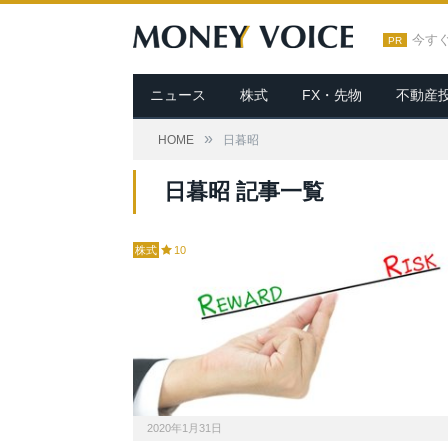
今す
PR
ニュース
株式
FX・先物
不動産
»
HOME
日暮昭
日暮昭 記事一覧
株式
10
2020年1月31日