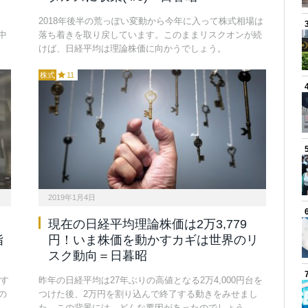
2018年後半の荒っぽい変動から今年に入って株式相場は
中
落ち着きを取り戻しています。このままリスクオンが続
けば、日経平均は理論株価に向かうでしょう。
株式
11
2019年1月4日
現在の日経平均理論株価は2万3,779
指
円！いま株価を動かすカギは世界のリ
スク動向＝日暮昭
です
昨年の日経平均は27年ぶりの高値となる2万4,000円台を
の
つけた後、2万円を割り込んで終了する動きをみせまし
た。この背景には、どんな要因があったのでしょう。