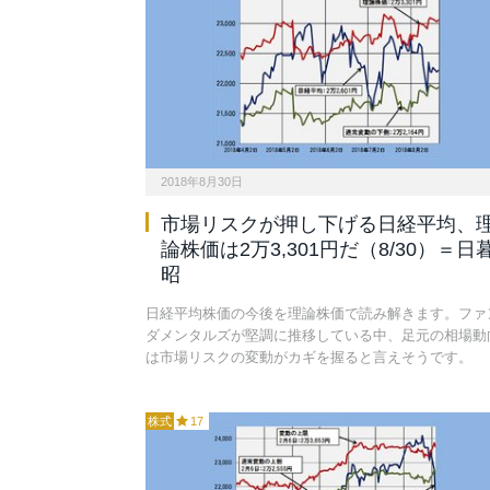
2018年8月30日
市場リスクが押し下げる日経平均、
論株価は2万3,301円だ（8/30）＝日
昭
日経平均株価の今後を理論株価で読み解きます。ファ
ダメンタルズが堅調に推移している中、足元の相場動
は市場リスクの変動がカギを握ると言えそうです。
株式
17