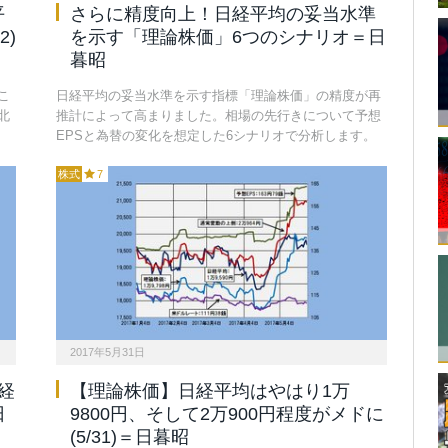
平
さらに精度向上！日経平均の妥当水準
2)
を示す「理論株価」6つのシナリオ＝日
暮昭
こ
日経平均の妥当水準を示す指標「理論株価」の精度が再
北
推計によって高まりました。相場の先行きについて予想
EPSと為替の変化を想定した6シナリオで分析します。
株式
7
2017年5月31日
経
【理論株価】日経平均はやはり1万
日
9800円、そして2万900円程度がメドに
(5/31)＝日暮昭