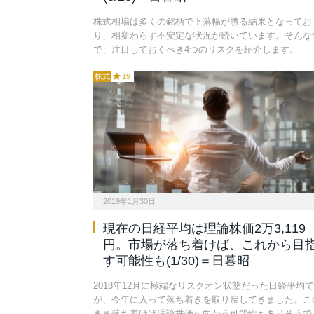
株式相場は多くの銘柄で下落幅が勝る結果となってお
り、相変わらず不安定な状況が続いています。そんな
で、注目しておくべき4つのリスクを紹介します。
株式
19
2019年1月30日
現在の日経平均は理論株価2万3,119
円。市場が落ち着けば、これから目
す可能性も(1/30)＝日暮昭
2018年12月に極端なリスクオン状態だった日経平均
が、今年に入って落ち着きを取り戻してきました。こ
まま落ち着けば理論株価へ向かう可能性もありそうで