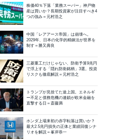
株価40％下落「業務スーパー」神戸物
産は買いか？長期投資家が注目すべき4
つの強み＝元村浩之
中国「レアアース帝国」は崩壊へ。
2029年、日本の化学的精錬法が世界を
制す＝勝又壽良
三菱重工だけじゃない、防衛予算9兆円
で浮上する「隠れ防衛銘柄」3選。投資
リスクも徹底解説＝元村浩之
トランプが見捨てた途上国。エネルギ
ー不足と債務危機の連鎖が欧米金融を
直撃する日＝斎藤満
ホンダ上場来初の赤字転落は買いか？
最大2.5兆円損失の正体と業績回復シナ
リオを解説＝峯岸恭一