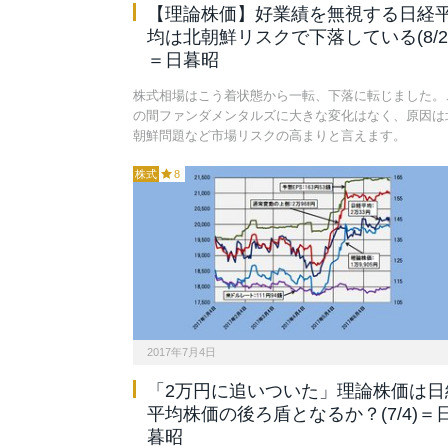
【理論株価】好業績を無視する日経
均は北朝鮮リスクで下落している(8/2
＝日暮昭
株式相場はこう着状態から一転、下落に転じました。
の間ファンダメンタルズに大きな変化はなく、原因は
朝鮮問題など市場リスクの高まりと言えます。
株式
8
2017年7月4日
「2万円に追いついた」理論株価は日
平均株価の後ろ盾となるか？(7/4)＝
暮昭