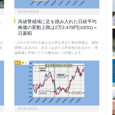
2017年10月31日
し
高値警戒域に足を踏み入れた日経平均
＝
株価の変動上限は2万2,479円(10/31)＝
日暮昭
は
この1カ月で8％を超える上昇を見せた株式相場は、過熱
ま
状態にあるのか、あるいはまだ上昇余地があるのか。理
論株価と市場リスクの兼ね合いで評価します。
株式
11
2017年7月27日