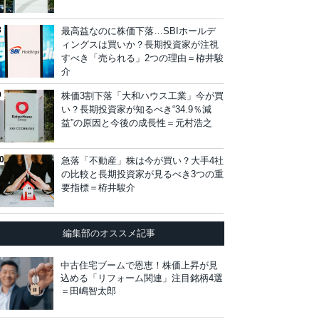
最高益なのに株価下落…SBIホールデ
ィングスは買いか？長期投資家が注視
すべき「売られる」2つの理由＝栫井駿
介
株価3割下落「大和ハウス工業」今が買
い？長期投資家が知るべき“34.9％減
益”の原因と今後の成長性＝元村浩之
急落「不動産」株は今が買い？大手4社
の比較と長期投資家が見るべき3つの重
要指標＝栫井駿介
編集部のオススメ記事
中古住宅ブームで恩恵！株価上昇が見
込める「リフォーム関連」注目銘柄4選
＝田嶋智太郎