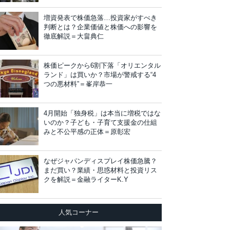
増資発表で株価急落…投資家がすべき
判断とは？企業価値と株価への影響を
徹底解説＝大畠典仁
株価ピークから6割下落「オリエンタル
ランド」は買いか？市場が警戒する“4
つの悪材料”＝峯岸恭一
4月開始「独身税」は本当に増税ではな
いのか？子ども・子育て支援金の仕組
みと不公平感の正体＝原彰宏
なぜジャパンディスプレイ株価急騰？
まだ買い？業績・思惑材料と投資リス
クを解説＝金融ライターK.Y
人気コーナー