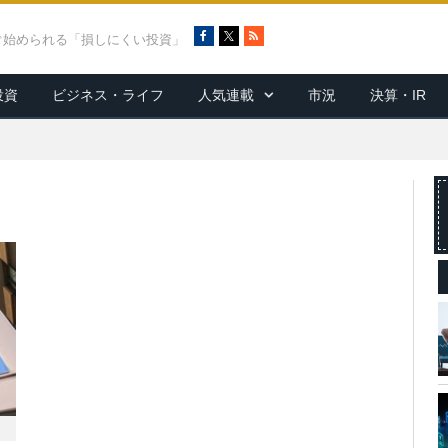
F
X
R
ぐ始められる「損しにくい投資」
a
S
c
S
投資
ビジネス・ライフ
人気連載
市況
決算・IR
e
b
o
o
k