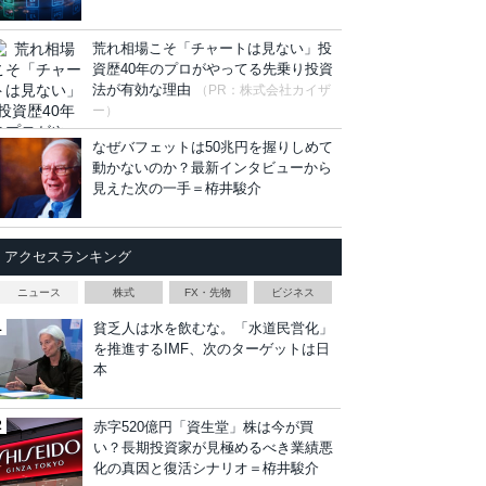
荒れ相場こそ「チャートは見ない」投
資歴40年のプロがやってる先乗り投資
法が有効な理由
（PR：株式会社カイザ
ー）
なぜバフェットは50兆円を握りしめて
動かないのか？最新インタビューから
見えた次の一手＝栫井駿介
アクセスランキング
ニュース
株式
FX・先物
ビジネス
貧乏人は水を飲むな。「水道民営化」
を推進するIMF、次のターゲットは日
本
赤字520億円「資生堂」株は今が買
い？長期投資家が見極めるべき業績悪
化の真因と復活シナリオ＝栫井駿介