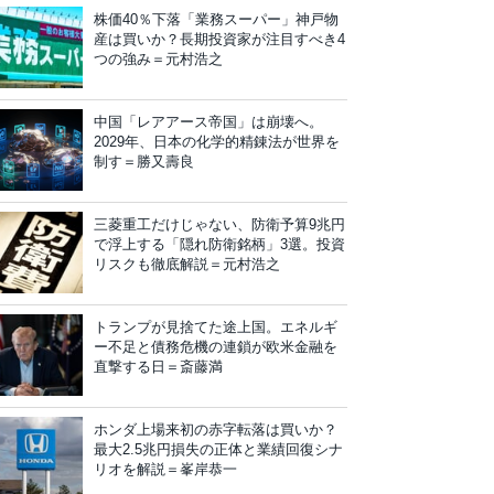
株価40％下落「業務スーパー」神戸物
産は買いか？長期投資家が注目すべき4
つの強み＝元村浩之
中国「レアアース帝国」は崩壊へ。
2029年、日本の化学的精錬法が世界を
制す＝勝又壽良
三菱重工だけじゃない、防衛予算9兆円
で浮上する「隠れ防衛銘柄」3選。投資
リスクも徹底解説＝元村浩之
トランプが見捨てた途上国。エネルギ
ー不足と債務危機の連鎖が欧米金融を
直撃する日＝斎藤満
ホンダ上場来初の赤字転落は買いか？
最大2.5兆円損失の正体と業績回復シナ
リオを解説＝峯岸恭一