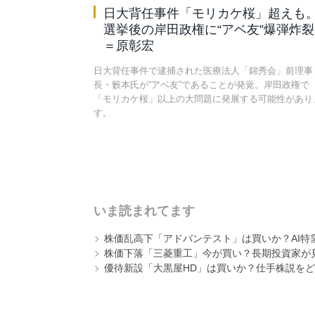
日大背任事件「モリカケ桜」超えも
選挙後の岸田政権に“アベ友”爆弾炸裂
＝原彰宏
日大背任事件で逮捕された医療法人「錦秀会」前理事
長・籔本氏が“アベ友”であることが発覚。岸田政権で
「モリカケ桜」以上の大問題に発展する可能性があり
す。
いま読まれてます
株価乱高下「アドバンテスト」は買いか？AI特
株価下落「三菱重工」今が買い？長期投資家が見
優待新設「大黒屋HD」は買いか？仕手株説をど