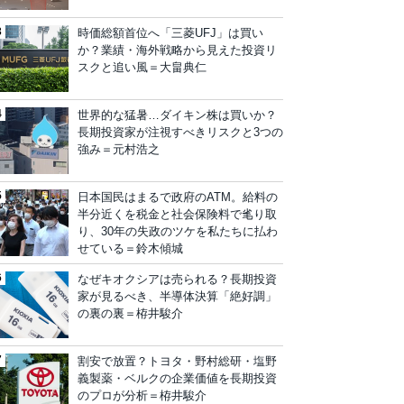
時価総額首位へ「三菱UFJ」は買い
か？業績・海外戦略から見えた投資リ
スクと追い風＝大畠典仁
世界的な猛暑…ダイキン株は買いか？
長期投資家が注視すべきリスクと3つの
強み＝元村浩之
日本国民はまるで政府のATM。給料の
半分近くを税金と社会保険料で毟り取
り、30年の失政のツケを私たちに払わ
せている＝鈴木傾城
なぜキオクシアは売られる？長期投資
家が見るべき、半導体決算「絶好調」
の裏の裏＝栫井駿介
割安で放置？トヨタ・野村総研・塩野
義製薬・ベルクの企業価値を長期投資
のプロが分析＝栫井駿介