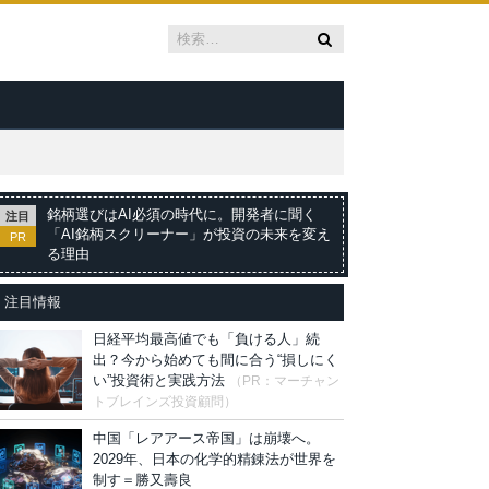
銘柄選びはAI必須の時代に。開発者に聞く
注目
「AI銘柄スクリーナー」が投資の未来を変え
PR
る理由
注目情報
日経平均最高値でも「負ける人」続
出？今から始めても間に合う“損しにく
い”投資術と実践方法
（PR：マーチャン
トブレインズ投資顧問）
中国「レアアース帝国」は崩壊へ。
2029年、日本の化学的精錬法が世界を
制す＝勝又壽良