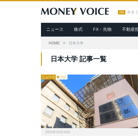
今す
PR
ニュース
株式
FX・先物
不動産
»
HOME
日本大学
日本大学 記事一覧
ニュース
212
2021年10月14日