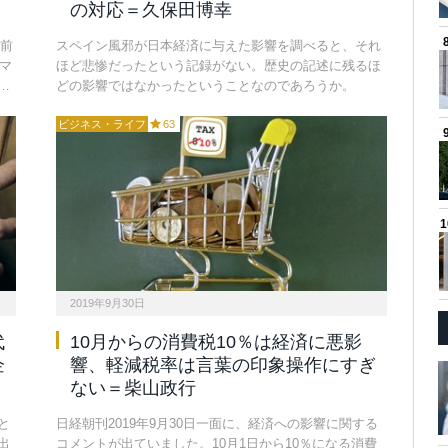
の対応＝久保田博幸
で前
スペイン風邪が日本経済に与えた影響を調べると、それ
ーマ
ほど悲惨だったという記録がない。歴史の記述に残るほ
…
どの影響ではなかったということなのであろうか。
ビジネス・ライフ
63
2019年9月30日
代
10月からの消費税10％は経済に悪影
企
響、軽減税率は言葉の印象操作にすぎ
ない＝柴山政行
と
日経朝刊2019年9月30日一面に、経済への影響に関する
出
コメントが出ていました。10月1日から10％になる消費