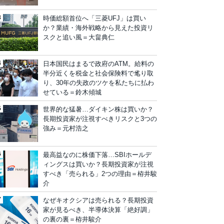
時価総額首位へ「三菱UFJ」は買い
か？業績・海外戦略から見えた投資リ
スクと追い風＝大畠典仁
日本国民はまるで政府のATM。給料の
半分近くを税金と社会保険料で毟り取
り、30年の失政のツケを私たちに払わ
せている＝鈴木傾城
世界的な猛暑…ダイキン株は買いか？
長期投資家が注視すべきリスクと3つの
強み＝元村浩之
最高益なのに株価下落…SBIホールデ
ィングスは買いか？長期投資家が注視
すべき「売られる」2つの理由＝栫井駿
介
なぜキオクシアは売られる？長期投資
家が見るべき、半導体決算「絶好調」
の裏の裏＝栫井駿介