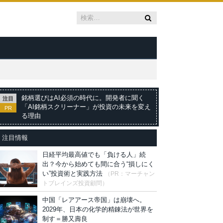
銘柄選びはAI必須の時代に。開発者に聞く
注目
「AI銘柄スクリーナー」が投資の未来を変え
PR
る理由
注目情報
日経平均最高値でも「負ける人」続
出？今から始めても間に合う“損しにく
い”投資術と実践方法
（PR：マーチャン
トブレインズ投資顧問）
中国「レアアース帝国」は崩壊へ。
2029年、日本の化学的精錬法が世界を
制す＝勝又壽良