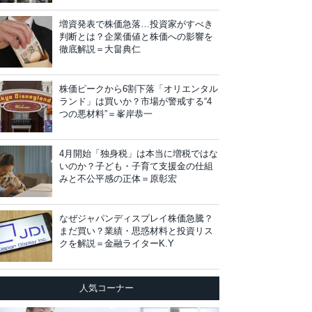
増資発表で株価急落…投資家がすべき
判断とは？企業価値と株価への影響を
徹底解説＝大畠典仁
株価ピークから6割下落「オリエンタル
ランド」は買いか？市場が警戒する“4
つの悪材料”＝峯岸恭一
4月開始「独身税」は本当に増税ではな
いのか？子ども・子育て支援金の仕組
みと不公平感の正体＝原彰宏
なぜジャパンディスプレイ株価急騰？
まだ買い？業績・思惑材料と投資リス
クを解説＝金融ライターK.Y
人気コーナー