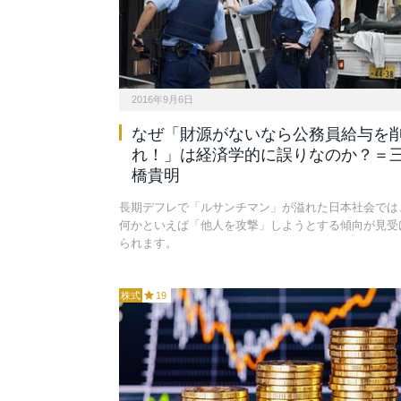
2016年9月6日
なぜ「財源がないなら公務員給与を
れ！」は経済学的に誤りなのか？＝
橋貴明
長期デフレで「ルサンチマン」が溢れた日本社会では
何かといえば「他人を攻撃」しようとする傾向が見受
られます。
株式
19