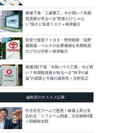
株価下落「三菱重工」今が買い？長期
投資家が見るべき“防衛だけじゃな
い”強さと投資リスク＝栫井駿介
割安で放置？トヨタ・野村総研・塩野
義製薬・ベルクの企業価値を長期投資
のプロが分析＝栫井駿介
株価3割下落「大和ハウス工業」今が買
い？長期投資家が知るべき“34.9％減
益”の原因と今後の成長性＝元村浩之
編集部のオススメ記事
中古住宅ブームで恩恵！株価上昇が見
込める「リフォーム関連」注目銘柄4選
＝田嶋智太郎