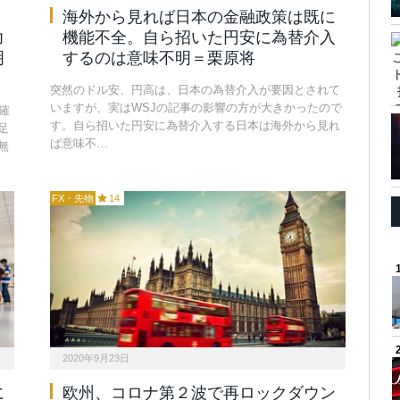
。
海外から見れば日本の金融政策は既に
力
機能不全。自ら招いた円安に為替介入
明
するのは意味不明＝栗原将
突然のドル安、円高は、日本の為替介入が要因とされて
いますが、実はWSJの記事の影響の方が大きかったので
確
す。自ら招いた円安に為替介入する日本は海外から見れ
足
ば意味不…
無
FX・先物
14
2020年9月23日
に
欧州、コロナ第２波で再ロックダウン