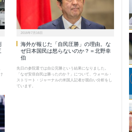
2016年7月16日
削
海外が報じた「自民圧勝」の理由。な
三
ぜ日本国民は怒らないのか？＝北野幸
伯
、
先日の参院選では自公完勝という結果になりました。
け
「なぜ安倍自民は勝ったのか？」について、ウォール・
ストリート・ジャーナルの米国人記者が面白い分析をし
ています。