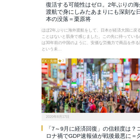
復活する可能性はゼロ。2年ぶりの海
渡航で身にしみたあまりにも深刻な
本の没落＝栗原将
ほぼ2年ぶりに海外渡航をして、日本が経済大国に戻
ことはないと肌身で感じました。この先に待っている
は30年前の中国のように、安価な労働力で商品を作る
という未…
FX・先物
7
2020年8月17日
「7～9月に経済回復」の信頼度は？
ロナ禍でGDP速報値が戦後最悪に＝