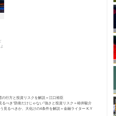
だ
』よ
需の行方と投資リスクを解説＝江口裕臣
るべき“防衛だけじゃない”強さと投資リスク＝栫井駿介
う見るべきか、大化けの4条件を解説＝金融ライター K.Y