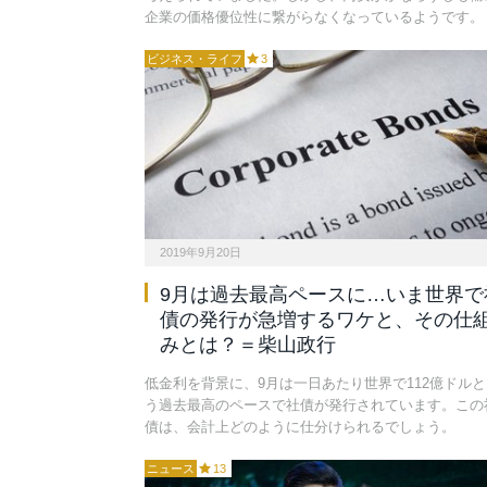
企業の価格優位性に繋がらなくなっているようです。
ビジネス・ライフ
3
2019年9月20日
9月は過去最高ペースに…いま世界で
債の発行が急増するワケと、その仕
みとは？＝柴山政行
低金利を背景に、9月は一日あたり世界で112億ドルと
う過去最高のペースで社債が発行されています。この
債は、会計上どのように仕分けられるでしょう。
ニュース
13