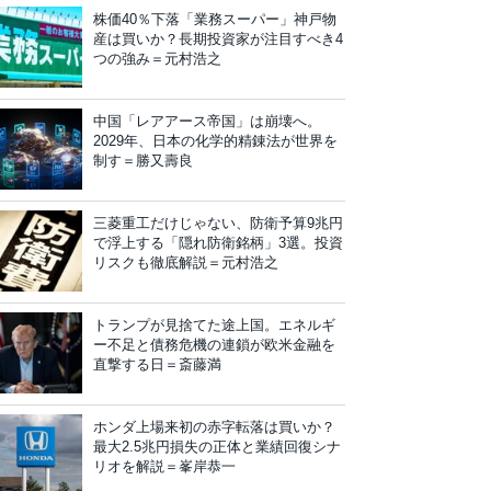
株価40％下落「業務スーパー」神戸物
産は買いか？長期投資家が注目すべき4
つの強み＝元村浩之
中国「レアアース帝国」は崩壊へ。
2029年、日本の化学的精錬法が世界を
制す＝勝又壽良
三菱重工だけじゃない、防衛予算9兆円
で浮上する「隠れ防衛銘柄」3選。投資
リスクも徹底解説＝元村浩之
トランプが見捨てた途上国。エネルギ
ー不足と債務危機の連鎖が欧米金融を
直撃する日＝斎藤満
ホンダ上場来初の赤字転落は買いか？
最大2.5兆円損失の正体と業績回復シナ
リオを解説＝峯岸恭一