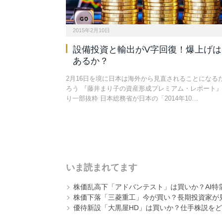
2015年2月10日
設備投資と輸出がV字回復！爆上げは
あるか？
2月16日を境に日本は海外から見直されることになる
ろう 『藤井まり子の資産形成プレミアム・レポート
り一部抜粋 日本総務省が日本の「2014年10…
いま読まれてます
株価乱高下「アドバンテスト」は買いか？AI特
株価下落「三菱重工」今が買い？長期投資家が見
優待新設「大黒屋HD」は買いか？仕手株説をど