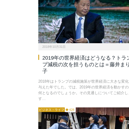
2018年10月31日
2019年の世界経済はどうなる？トラ
プ減税の次を担うものとは＝藤井ま
子
2018年はトランプの減税施策が世界経済に大きな変化
与えた年でした。では、2019年の世界経済を動かすの
何となるのでしょうか。その見通しについてご紹介し
す…
ビジネス・ライフ
428