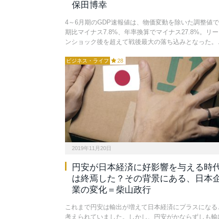
保田博幸
4～6月期のGDP速報値は、物価変動を除いた調整値
期比マイナス7.8%、年率換算でマイナス27.8%。リ
ンショック後を超えて戦後最大の落ち込みとなった。
ビジネス・ライフ
28
2019年11月20日
円安が日本経済に好影響を与える時
は終焉した？その背景にある、日本
業の変化＝柴山政行
これまで円安は輸出が増えて日本経済にプラスになる
考えられていました。しかし、円安がかならずしも輸