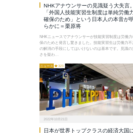
NHKアナウンサーの見識疑う大失言
「外国人技能実習生制度は単純労働
確保のため」という日本人の本音が
らかに＝栗原将
NHKニュースでアナウンサーが技能実習制度は労働力
保のためと発言し驚きました。技能実習生は労働力不
の解消の手段にしてはいけないのは基本です。見識の
さを疑わ…
ニュース
323
2022年10月21日
日本が世界トップクラスの経済大国