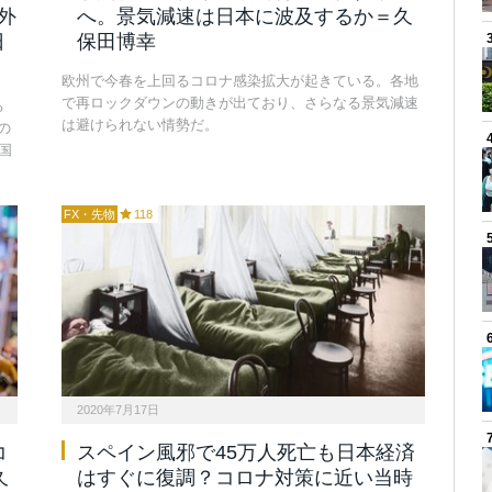
外
へ。景気減速は日本に波及するか＝久
日
保田博幸
欧州で今春を上回るコロナ感染拡大が起きている。各地
で再ロックダウンの動きが出ており、さらなる景気減速
る
は避けられない情勢だ。
の
国
FX・先物
118
2020年7月17日
コ
スペイン風邪で45万人死亡も日本経済
久
はすぐに復調？コロナ対策に近い当時