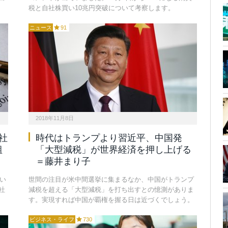
税と自社株買い10兆円突破について考察します。
ニュース
91
2018年11月8日
社
時代はトランプより習近平、中国発
組
「大型減税」が世界経済を押し上げる
＝藤井まり子
い
世間の注目が米中間選挙に集まるなか、中国がトランプ
社
減税を超える「大型減税」を打ち出すとの憶測がありま
す。実現すれば中国が覇権を握る日は近づくでしょう。
ビジネス・ライフ
730