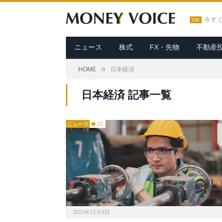
今す
PR
ニュース
株式
FX・先物
不動産
»
HOME
日本経済
日本経済 記事一覧
ニュース
27
2022年11月8日