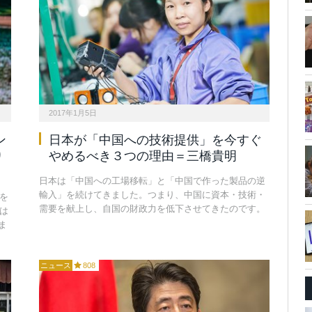
2017年1月5日
ン
日本が「中国への技術提供」を今すぐ
り
やめるべき３つの理由＝三橋貴明
日本は「中国への工場移転」と「中国で作った製品の逆
輸入」を続けてきました。つまり、中国に資本・技術・
を
需要を献上し、自国の財政力を低下させてきたのです。
は
ま
ニュース
808