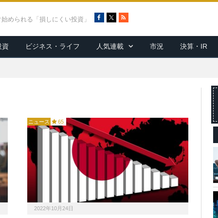
F
X
R
ぐ始められる「損しにくい投資」
a
S
c
S
投資
ビジネス・ライフ
人気連載
市況
決算・IR
e
b
o
o
k
ニュース
65
2022年10月24日