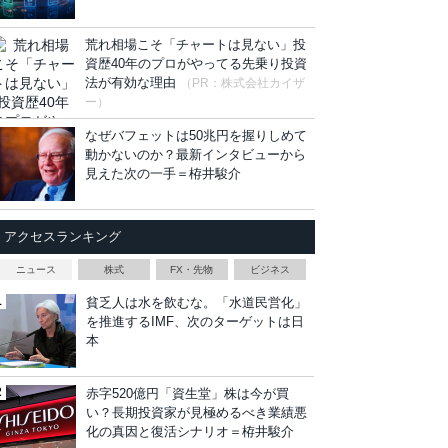
荒れ相場こそ「チャートは見ない」投
資歴40年のプロがやってる先乗り投資
法が有効な理由
（PR：株式会社カイザ
ー）
なぜバフェットは50兆円を握りしめて
動かないのか？最新インタビューから
見えた次の一手＝栫井駿介
アクセスランキング
ニュース
株式
FX・先物
ビジネス
貧乏人は水を飲むな。「水道民営化」
を推進するIMF、次のターゲットは日
本
赤字520億円「資生堂」株は今が買
い？長期投資家が見極めるべき業績悪
化の真因と復活シナリオ＝栫井駿介