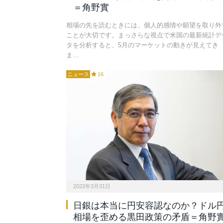
＝角野實
相場の先を読むときには、個人的感情や願望を取り外
ことが大切です。まっさらな視点で米国の最新統計デ
タを分析すると、5月のマーケットの動きが見えてき
ま…
ニュース
16
2022年3月31日
日銀は本当に円安容認なのか？ドル
相場を歪める黒田政策の矛盾＝角野