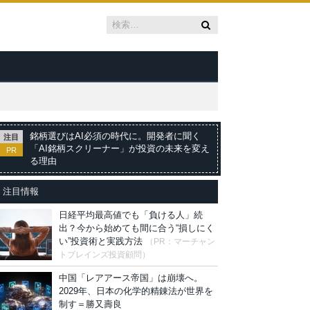
銘柄選びはAI必須の時代に。開発者に聞く
注目
「AI銘柄スクリーナー」が投資の未来を変え
PR
る理由
注目情報
日経平均最高値でも「負ける人」続
出？今から始めても間に合う“損しにく
い”投資術と実践方法
（PR：マーチャン
トブレインズ投資顧問）
中国「レアアース帝国」は崩壊へ。
2029年、日本の化学的精錬法が世界を
制す＝勝又壽良