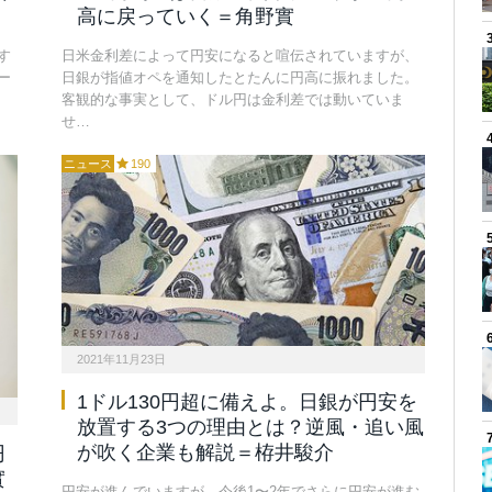
高に戻っていく＝角野實
す
日米金利差によって円安になると喧伝されていますが、
ー
日銀が指値オペを通知したとたんに円高に振れました。
客観的な事実として、ドル円は金利差では動いていま
せ…
ニュース
190
2021年11月23日
1ドル130円超に備えよ。日銀が円安を
放置する3つの理由とは？逆風・追い風
が吹く企業も解説＝栫井駿介
円
實
円安が進んでいますが、今後1〜2年でさらに円安が進む