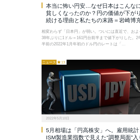
本当に怖い円安…なぜ日本はこんな
貧しくなったのか？円の価値が下が
続ける理由と私たちの末路＝岩崎博
相変わらず「日本円」が弱い。ついには直近で、およ
38年ぶりに1ドル＝161円台前半まで値下がりした。2
半前の2022年1月年初のドル円のレートは「…
ニュース
13
2022年5月10日
5月相場は「円高株安」へ。雇用統計
ISM製造業指数で見えた“調整局面”入