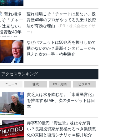
荒れ相場こそ「チャートは見ない」投
資歴40年のプロがやってる先乗り投資
法が有効な理由
（PR：株式会社カイザ
ー）
なぜバフェットは50兆円を握りしめて
動かないのか？最新インタビューから
見えた次の一手＝栫井駿介
アクセスランキング
ニュース
株式
FX・先物
ビジネス
貧乏人は水を飲むな。「水道民営化」
を推進するIMF、次のターゲットは日
本
赤字520億円「資生堂」株は今が買
い？長期投資家が見極めるべき業績悪
化の真因と復活シナリオ＝栫井駿介