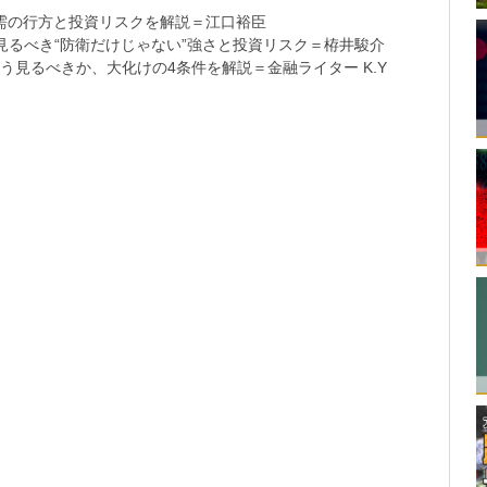
需の行方と投資リスクを解説＝江口裕臣
るべき“防衛だけじゃない”強さと投資リスク＝栫井駿介
う見るべきか、大化けの4条件を解説＝金融ライター K.Y