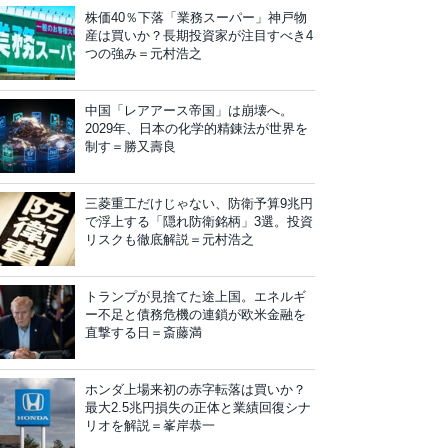
株価40％下落「業務スーパー」神戸物
産は買いか？長期投資家が注目すべき4
つの強み＝元村浩之
中国「レアアース帝国」は崩壊へ。
2029年、日本の化学的精錬法が世界を
制す＝勝又壽良
三菱重工だけじゃない、防衛予算9兆円
で浮上する「隠れ防衛銘柄」3選。投資
リスクも徹底解説＝元村浩之
トランプが見捨てた途上国。エネルギ
ー不足と債務危機の連鎖が欧米金融を
直撃する日＝斎藤満
ホンダ上場来初の赤字転落は買いか？
最大2.5兆円損失の正体と業績回復シナ
リオを解説＝峯岸恭一