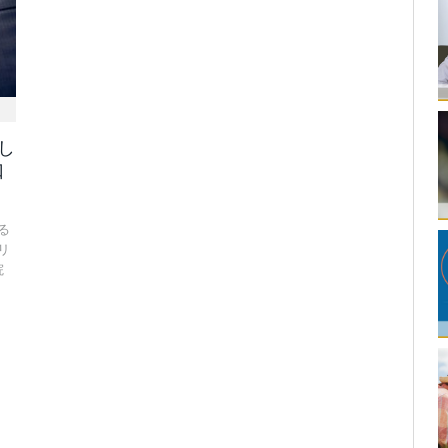
し
口
る
リ
院