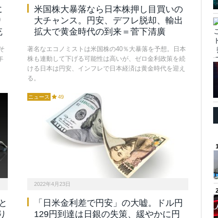
に
米国株大暴落なら日本株押し目買いの
り
大チャンス。円安、デフレ脱却、輸出
充
拡大で黄金時代の到来＝菅下清廣
そ
著名なエコノミストは米国株の40％大暴落を予想。日本
年
株も連動して下げる可能性は高いが、ゼロ金利政策を続
ける日本は円安、インフレで日本経済は黄金時代を迎え
る。
ニュース
49
2022年4月23日
と
「日米金利差で円安」の大嘘。ドル円
り
129円到達は日銀の失策、緩やかに円