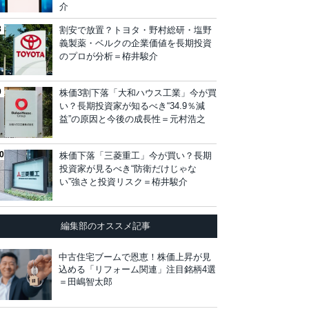
介
割安で放置？トヨタ・野村総研・塩野
義製薬・ベルクの企業価値を長期投資
のプロが分析＝栫井駿介
株価3割下落「大和ハウス工業」今が買
い？長期投資家が知るべき“34.9％減
益”の原因と今後の成長性＝元村浩之
株価下落「三菱重工」今が買い？長期
投資家が見るべき“防衛だけじゃな
い”強さと投資リスク＝栫井駿介
編集部のオススメ記事
中古住宅ブームで恩恵！株価上昇が見
込める「リフォーム関連」注目銘柄4選
＝田嶋智太郎