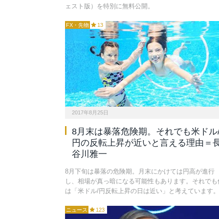
ェスト版）を特別に無料公開。
FX・先物
13
2017年8月25日
8月末は暴落危険期。それでも米ドル
円の反転上昇が近いと言える理由＝
谷川雅一
8月下旬は暴落の危険期。月末にかけては円高が進行
し、相場が真っ暗になる可能性もあります。それでも
は「米ドル/円反転上昇の日は近い」と考えています
ニュース
123