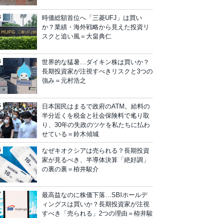
時価総額首位へ「三菱UFJ」は買い
か？業績・海外戦略から見えた投資リ
スクと追い風＝大畠典仁
世界的な猛暑…ダイキン株は買いか？
長期投資家が注視すべきリスクと3つの
強み＝元村浩之
日本国民はまるで政府のATM。給料の
半分近くを税金と社会保険料で毟り取
り、30年の失政のツケを私たちに払わ
せている＝鈴木傾城
なぜキオクシアは売られる？長期投資
家が見るべき、半導体決算「絶好調」
の裏の裏＝栫井駿介
最高益なのに株価下落…SBIホールデ
ィングスは買いか？長期投資家が注視
すべき「売られる」2つの理由＝栫井駿