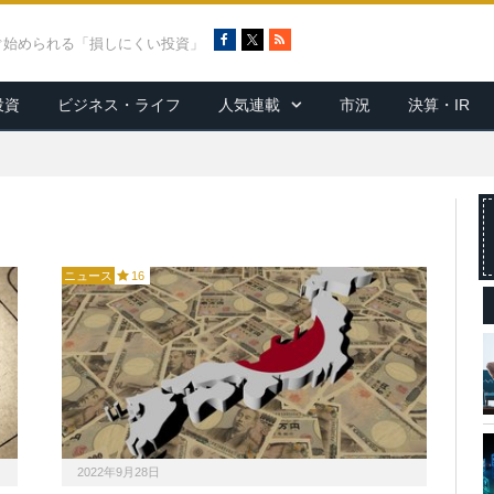
F
X
R
ぐ始められる「損しにくい投資」
a
S
c
S
投資
ビジネス・ライフ
人気連載
市況
決算・IR
e
b
o
o
k
ニュース
16
2022年9月28日