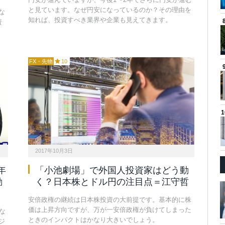
と見ています。なぜ円安になっているのか？その理由を
な
知れば、投資すべき業界や企業も見えてきます。
資
FX・先物
10
2017年10月3日
年
「小池劇場」で外国人投資家はどう動
動
く？日本株とドル円の注目点＝江守哲
安倍政権の継続は日本株投資の大前提です。基本的に株
価は上昇方向ですが、万が一安倍政権が負けてしまった
な
ときのインパクトはかなり大きいでしょう。
ジ