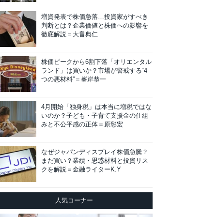
増資発表で株価急落…投資家がすべき
判断とは？企業価値と株価への影響を
徹底解説＝大畠典仁
株価ピークから6割下落「オリエンタル
ランド」は買いか？市場が警戒する“4
つの悪材料”＝峯岸恭一
4月開始「独身税」は本当に増税ではな
いのか？子ども・子育て支援金の仕組
みと不公平感の正体＝原彰宏
なぜジャパンディスプレイ株価急騰？
まだ買い？業績・思惑材料と投資リス
クを解説＝金融ライターK.Y
人気コーナー