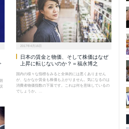
2017年4月16日
日本の賃金と物価、そして株価はなぜ
今
上昇に転じないのか？＝福永博之
国内の様々な指標をみると全体的には悪くありません
が、なかなか賃金も株価も上がりません。気になるのは
朗
消費者物価指数の下落です。これは何を意味しているの
説
でしょうか。…