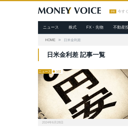
今す
PR
ニュース
株式
FX・先物
不動産
»
HOME
日米金利差
日米金利差 記事一覧
ニュース
102
2024年6月28日