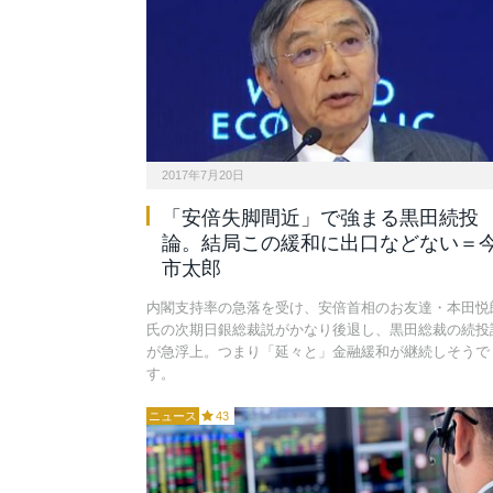
2017年7月20日
「安倍失脚間近」で強まる黒田続投
論。結局この緩和に出口などない＝
市太郎
内閣支持率の急落を受け、安倍首相のお友達・本田悦
氏の次期日銀総裁説がかなり後退し、黒田総裁の続投
が急浮上。つまり「延々と」金融緩和が継続しそうで
す。
ニュース
43