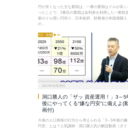
円が安くなった主な要因は、一番の要因はドルが高く
ったことで、2番目の要因は金利差を利用した一般投
家のドル買い円売り、日本政府、財務省の米国債購入
の…
FX・先物
40
2017年10月29日
洞口勝人の「ザッ 資産運用！」3～5
後にやってくる“嫌な円安”に備えよ(
画付)
今後の人口推移の行方から考えられる「3～5年後の嫌
円安」とは？人気講師・洞口勝人氏の解説動画（ダイ