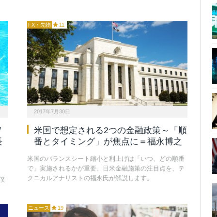
FX・先物
11
2017年7月30日
/
米国で想定される2つの金融政策～「順
長
番とタイミング」が焦点に＝福永博之
米国のバランスシート縮小と利上げは「いつ、どの順番
で」実施されるかが重要。日米金融施策の注目点を、テ
クニカルアナリストの福永氏が解説します。
僕
。
ニュース
19