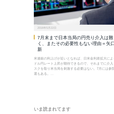
2016年5月22日
7月末まで日本当局の円売り介入は難
く、またその必要性もない理由＝矢
新
米連銀の利上げが近いとなれば、日米金利差拡大によ
ドル円レート上昇が期待できるので、それまでに介入
スクを取り米当局を刺激する必要はない。7月には参
選もある。…
いま読まれてます