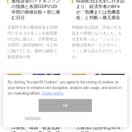
最低賃金のアトキンソン
韓国政治は完全に行き詰
の指摘と各国GDPの20
まり、経済学者の84％
年間の推移比較＝世に倦
が「危機または危機直
む日日
前」と判断＝勝又壽良
立憲民主党が最低賃金を1300
韓国政治は現在、完全に行き
円に引き上げることを参院選
詰まり状態になりました。な
の公約に据えた。太郎新党は
ぜ文在寅（ムン・ジェイン）
1500円（政府補償付）を公約
政権は政策の「エアポケッ
に掲げている。選挙の論戦で
ト」に落ち込んだのでしょう
最低賃金が焦…
か。
ニュース
294
ニュース
35
By clicking “Accept All Cookies”, you agree to the storing of cookies on
your device to enhance site navigation, analyze site usage, and assist in
our marketing efforts.
Coolie policy
ok
2019年2月7日
2019年1月8日
強固な反日は2022年ま
さらなる最低賃金アップ
settings
で続く…独善主義でルー
で沈む韓国経済、文在寅
ル無視、韓国「硬直化経
大統領の支持率は45％