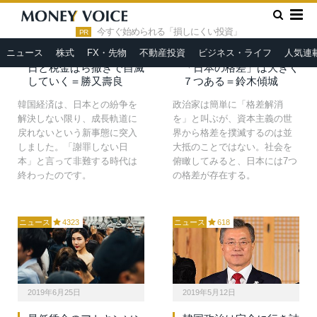
2019年7月30日
2019年7月30日
»
HOME
最低賃金
今すぐ始められる「損しにくい投資」
PR
韓国、無年金者が54.1％
最低賃金、全国平均901
ニュース
株式
FX・先物
不動産投資
ビジネス・ライフ
人気連
の衝撃。文在寅政権の反
円へ。上げても埋まらぬ
日と税金ばら撒きで自滅
「日本の格差」は大きく
していく＝勝又壽良
７つある＝鈴木傾城
韓国経済は、日本との紛争を
政治家は簡単に「格差解消
解決しない限り、成長軌道に
を」と叫ぶが、資本主義の世
戻れないという新事態に突入
界から格差を撲滅するのは並
しました。「謝罪しない日
大抵のことではない。社会を
本」と言って非難する時代は
俯瞰してみると、日本には7つ
終わったのです。
の格差が存在する。
ニュース
4323
ニュース
618
2019年6月25日
2019年5月12日