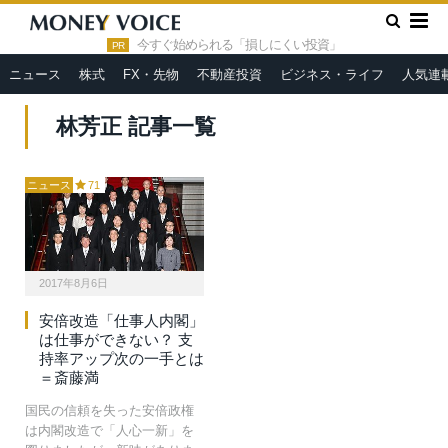
»
HOME
林芳正
今すぐ始められる「損しにくい投資」
PR
ニュース
株式
FX・先物
不動産投資
ビジネス・ライフ
人気連
林芳正 記事一覧
ニュース
71
2017年8月6日
安倍改造「仕事人内閣」
は仕事ができない？ 支
持率アップ次の一手とは
＝斎藤満
国民の信頼を失った安倍政権
は内閣改造で「人心一新」を