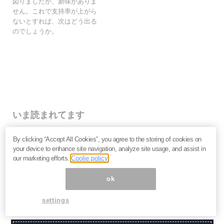
図りましたが、新味がありま
せん。これで支持率が上がら
ないとすれば、次はどう出る
のでしょうか。
いま読まれてます
株価下落「三菱重工」今が買い？長期投資家が見るべ
By clicking “Accept All Cookies”, you agree to the storing of cookies on
き“防衛だけじゃない”強さと投資リスク＝栫井駿介
your device to enhance site navigation, analyze site usage, and assist in
優待新設「大黒屋HD」は買いか？仕手株説をどう見る
our marketing efforts.
Coolie policy
べきか、大化けの4条件を解説＝金融ライター K.Y
なぜキオクシアは売られる？長期投資家が見るべき、半
ok
導体決算「絶好調」の裏の裏＝栫井駿介
settings