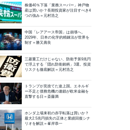
株価40％下落「業務スーパー」神戸物
産は買いか？長期投資家が注目すべき4
つの強み＝元村浩之
中国「レアアース帝国」は崩壊へ。
2029年、日本の化学的精錬法が世界を
制す＝勝又壽良
三菱重工だけじゃない、防衛予算9兆円
で浮上する「隠れ防衛銘柄」3選。投資
リスクも徹底解説＝元村浩之
トランプが見捨てた途上国。エネルギ
ー不足と債務危機の連鎖が欧米金融を
直撃する日＝斎藤満
ホンダ上場来初の赤字転落は買いか？
最大2.5兆円損失の正体と業績回復シナ
リオを解説＝峯岸恭一