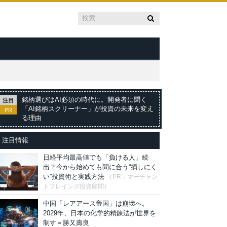
銘柄選びはAI必須の時代に。開発者に聞く
注目
「AI銘柄スクリーナー」が投資の未来を変え
PR
る理由
注目情報
日経平均最高値でも「負ける人」続
出？今から始めても間に合う“損しにく
い”投資術と実践方法
（PR：マーチャン
トブレインズ投資顧問）
中国「レアアース帝国」は崩壊へ。
2029年、日本の化学的精錬法が世界を
制す＝勝又壽良