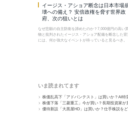
イージス・アショア断念は日本市場
壊への備え？ 安倍政権を脅す世界政
府、次の狙いとは
なぜ悲願の自主防衛を諦めたのか？7,000億円の高い
物と批判されたイージス・アショア配備を断念した背
には、何か強大なイベントが待っていると見るべき。
いま読まれてます
株価乱高下「アドバンテスト」は買いか？AI特
株価下落「三菱重工」今が買い？長期投資家が見
優待新設「大黒屋HD」は買いか？仕手株説をど