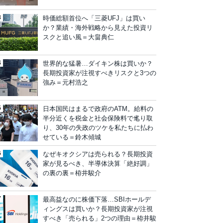
時価総額首位へ「三菱UFJ」は買い
か？業績・海外戦略から見えた投資リ
スクと追い風＝大畠典仁
世界的な猛暑…ダイキン株は買いか？
長期投資家が注視すべきリスクと3つの
強み＝元村浩之
日本国民はまるで政府のATM。給料の
半分近くを税金と社会保険料で毟り取
り、30年の失政のツケを私たちに払わ
せている＝鈴木傾城
なぜキオクシアは売られる？長期投資
家が見るべき、半導体決算「絶好調」
の裏の裏＝栫井駿介
最高益なのに株価下落…SBIホールデ
ィングスは買いか？長期投資家が注視
すべき「売られる」2つの理由＝栫井駿