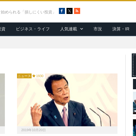
F
X
R
ぐ始められる「損しにくい投資」
a
S
c
S
投資
ビジネス・ライフ
人気連載
市況
決算・IR
e
b
o
o
k
ニュース
1930
2019年10月20日