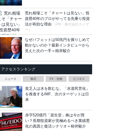
荒れ相場こそ「チャートは見ない」投
資歴40年のプロがやってる先乗り投資
法が有効な理由
（PR：株式会社カイザ
ー）
なぜバフェットは50兆円を握りしめて
動かないのか？最新インタビューから
見えた次の一手＝栫井駿介
アクセスランキング
ニュース
株式
FX・先物
ビジネス
貧乏人は水を飲むな。「水道民営化」
を推進するIMF、次のターゲットは日
本
赤字520億円「資生堂」株は今が買
い？長期投資家が見極めるべき業績悪
化の真因と復活シナリオ＝栫井駿介