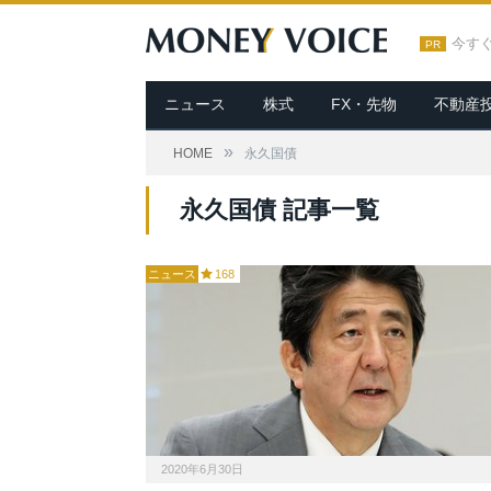
今す
PR
ニュース
株式
FX・先物
不動産
»
HOME
永久国債
永久国債 記事一覧
ニュース
168
2020年6月30日