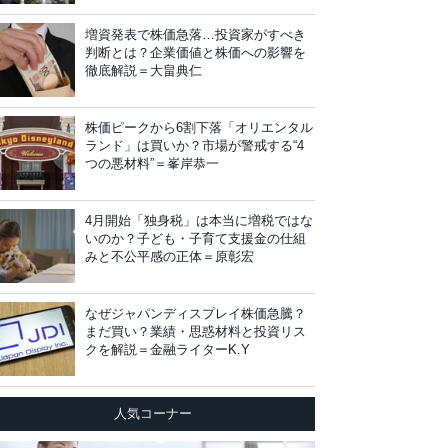
増資発表で株価急落…投資家がすべき
判断とは？企業価値と株価への影響を
徹底解説＝大畠典仁
株価ピークから6割下落「オリエンタル
ランド」は買いか？市場が警戒する“4
つの悪材料”＝峯岸恭一
4月開始「独身税」は本当に増税ではな
いのか？子ども・子育て支援金の仕組
みと不公平感の正体＝原彰宏
なぜジャパンディスプレイ株価急騰？
まだ買い？業績・思惑材料と投資リス
クを解説＝金融ライターK.Y
人気コーナー