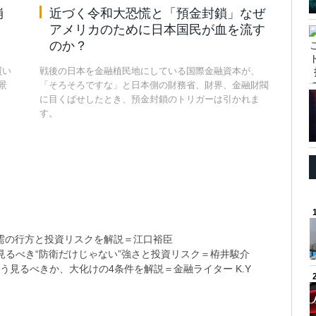
崩
近づく令和大恐慌と「預金封鎖」なぜ
アメリカのために日本国民が血を流す
のか？
買い
戦後の日本を金融植民地にしている国際金融資本が、
景
「そろそろですな」と日本側の財務省、財界、金融財閥
に目くばせしたとき、預金封鎖のトリガーは引かれま
す。
需の行方と投資リスクを解説＝江口裕臣
るべき“防衛だけじゃない”強さと投資リスク＝栫井駿介
う見るべきか、大化けの4条件を解説＝金融ライター K.Y