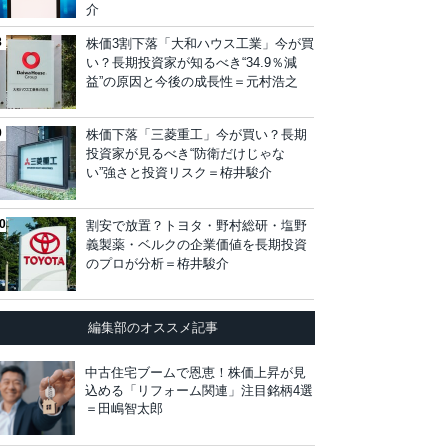
介
株価3割下落「大和ハウス工業」今が買
い？長期投資家が知るべき“34.9％減
益”の原因と今後の成長性＝元村浩之
株価下落「三菱重工」今が買い？長期
投資家が見るべき“防衛だけじゃな
い”強さと投資リスク＝栫井駿介
割安で放置？トヨタ・野村総研・塩野
義製薬・ベルクの企業価値を長期投資
のプロが分析＝栫井駿介
編集部のオススメ記事
中古住宅ブームで恩恵！株価上昇が見
込める「リフォーム関連」注目銘柄4選
＝田嶋智太郎