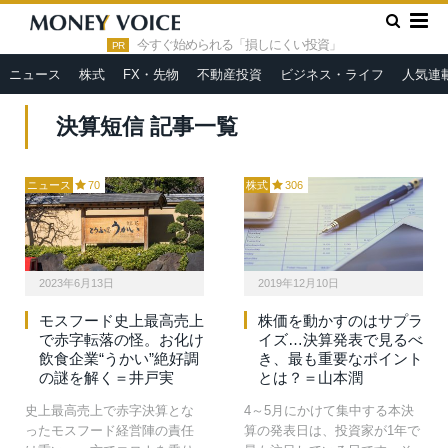
»
HOME
決算短信
今すぐ始められる「損しにくい投資」
PR
ニュース
株式
FX・先物
不動産投資
ビジネス・ライフ
人気連
決算短信 記事一覧
ニュース
70
株式
306
2023年6月13日
2019年12月10日
モスフード史上最高売上
株価を動かすのはサプラ
で赤字転落の怪。お化け
イズ…決算発表で見るべ
飲食企業“うかい”絶好調
き、最も重要なポイント
の謎を解く＝井戸実
とは？＝山本潤
史上最高売上で赤字決算とな
4～5月にかけて集中する本決
ったモスフード経営陣の責任
算の発表日は、投資家が1年で