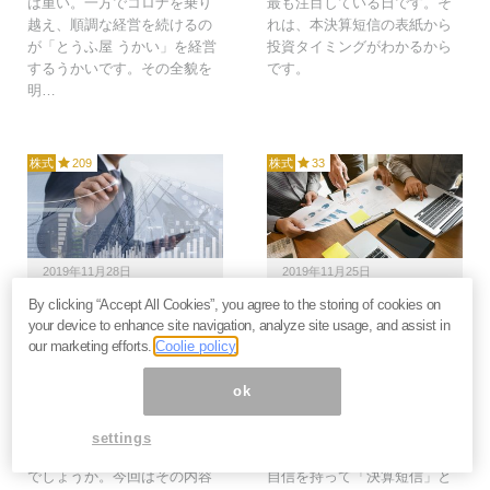
は重い。一方でコロナを乗り
最も注目している日です。そ
越え、順調な経営を続けるの
れは、本決算短信の表紙から
が「とうふ屋 うかい」を経営
投資タイミングがわかるから
するうかいです。その全貌を
です。
明…
株式
209
株式
33
2019年11月28日
2019年11月25日
By clicking “Accept All Cookies”, you agree to the storing of cookies on
増益よりも減益企業の株
株式投資で手間暇かけず
your device to enhance site navigation, analyze site usage, and assist in
を買ったほうが勝てる？
大きく儲けるなら、テク
our marketing efforts.
Coolie policy
業績が株価に織り込まれ
ニカルよりもファンダメ
る背景とは＝山本潤
タルズ分析＝山本潤
ok
株式投資におけるファンダメ
株式投資をするうえで、なに
ンタルズ分析において、重視
が最も参考となる資料でしょ
settings
するべき点とはどこにあるの
うか？わたしは、その問いに
でしょうか。今回はその内容
自信を持って「決算短信」と