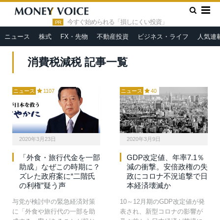
»
HOME
消費税減税
今すぐ始められる「損しにくい投資」
PR
ニュース
株式
FX・先物
不動産投資
ビジネス・ライフ
人気連
消費税減税 記事一覧
ニュース
1107
ニュース
40
2020年3月23日
2020年3月9日
「外食・旅行代金を一部
GDP改定値、年率7.1％
助成」なぜこの時期に？
減の衝撃。安倍政権の失
ズレた政府案に“二階氏
政にコロナ不況追撃で日
の利権”疑う声
本経済壊滅か
与党が検討中の緊急経済対策
10～12月期のGDP改定値が発
に「外食や旅行代の一部を助
表され、新型コロナの影響が