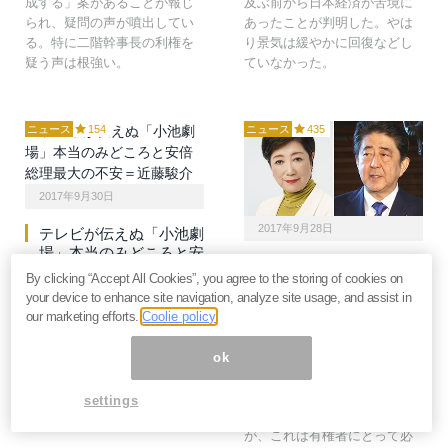
成する」案があることが報じ
及ぶ前から日本経済が苦境に
られ、疑問の声が噴出してい
あったことが判明した。やは
る。特に二階幹事長の利権を
り景気は緩やかに回復などし
疑う声は根強い。
ていなかった。
ニュース
154
ニュース
435
2017年9月30日
2017年9月28日
テレビが伝えぬ「小池劇
場」本当のみどころと安
「小池一人で夜も眠れ
倍総理最大の不安＝近藤
By clicking “Accept All Cookies”, you agree to the storing of cookies on
ず」安倍総理が民進
駿介
your device to enhance site navigation, analyze site usage, and assist in
党“消滅”でも高笑いでき
our marketing efforts.
Coolie policy
ぬワケ＝近藤駿介
連日繰り広げられる小池劇場
で注意すべきは、野党「合
小池都知事率いる「希望の
ok
流」という言葉である。これ
党」という「黒船」が突然現
は安倍総理側に都合のいいミ
れ、安倍自民党圧勝のシナリ
settings
スリードで、ある種の悪意す
オが修正を迫られている。だ
ら感じるものだ。
が、これは有権者にとって必