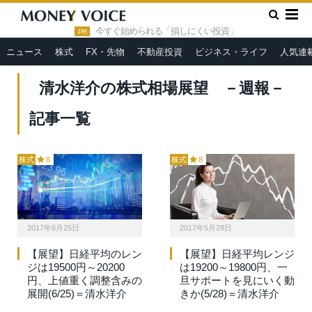
»
HOME
清水洋介の株式相場展望 －週報－
今すぐ始められる「損しにくい投資」
PR
ニュース
株式
FX・先物
不動産投資
ビジネス・ライフ
人気連
清水洋介の株式相場展望 －週報－
記事一覧
株式
8
株式
8
2017年6月25日
2017年5月28日
【展望】日経平均のレン
【展望】日経平均レンジ
ジは19500円～20200
は19200～19800円、一
円、上値重く調整含みの
旦サポートを見にいく動
展開(6/25)＝清水洋介
きか(5/28)＝清水洋介