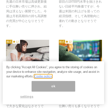
先週の日本市場は高値更新後
節目の19700円水準を抜けきれ
に手仕舞い売りに押され、結
ない日経平均株価ですが、今
局は冴えない展開でした。今
週は米国の利上げを巡っての
週は月初高期待の持ち高調整
経済指標、そして為替動向に
の売買が中心となりそうで
連れての動きとなりそうで
す。
す。
株式
12
株式
12
2017年4月30日
2017年4月23日
By clicking “Accept All Cookies”, you agree to the storing of cookies on
your device to enhance site navigation, analyze site usage, and assist in
【展望】日経平均予想レ
【展望】日経平均は戻り
our marketing efforts.
Coolie policy
ンジは18800～19300
試す動き継続も、連休前
円、連休谷間で買われに
の手仕舞いに要注意
ok
くい(4/30)＝清水洋介
(4/23)＝清水洋介
今週の日経平均株価は2営業日
今週はゴールデンウィークを
settings
のみ、連休の谷間ということ
控えた月末ということで、手
で大きな変化はなさそうで
仕舞い売りも多くなりそうで