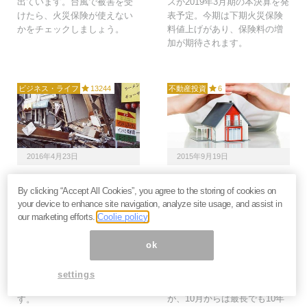
出ています。台風で被害を受
スが2019年3月期の本決算を発
けたら、火災保険が使えない
表予定。今期は下期火災保険
かをチェックしましょう。
料値上げがあり、保険料の増
加が期待されます。
ビジネス・ライフ
13244
不動産投資
6
2016年4月23日
2015年9月19日
自分や家族が「大地震に
火災保険の実質値上げ、
By clicking “Accept All Cookies”, you agree to the storing of cookies on
遭遇する確率」を計算す
不動産投資家には2つの
your device to enhance site navigation, analyze site usage, and assist in
る方法＝吉田繁治
隠れたメリットも＝姫野
our marketing efforts.
Coolie policy
秀喜
地震はいつも突然です。現在
2015年10月から火災保険料が
の地震学では、天気予報のよ
ok
改定されます。これまでは最
うな予知はできません。活断
長で36年間の長期契約を結ぶ
層型や海溝型の発生確率で、
settings
ことができた火災保険です
大雑把に示されているだけで
が、10月からは最長でも10年
す。