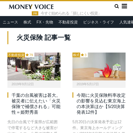
»
HOME
火災保険
今すぐ始められる「損しにくい投資」
PR
ニュース
株式
FX・先物
不動産投資
ビジネス・ライフ
人気連
火災保険 記事一覧
不動産投資
79
株式
3
2019年9月12日
2019年5月17日
千葉の台風被害は甚大。
今期に火災保険料率改定
被災者に伝えたい「火災
の影響を見込む東京海上
保険で補償される」可能
の本決算ほか【5/20決算
性＝姫野秀喜
発表12件】
先日の台風で千葉県が広範囲
5月20日の決算発表予定は12
で停電するなど大きな被害が
件。東京海上ホールディング