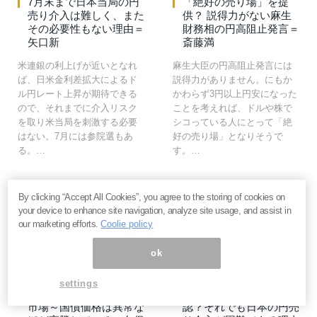
7月末まで日本当局の円
「絶好の売り場」を提
売り介入は難しく、また
供？ 説得力がない麻生
その必要性もない理由＝
財務相の円高阻止発言＝
矢口新
斎藤満
米連銀の利上げが近いとなれ
麻生大臣の円高阻止発言には
ば、日米金利差拡大によるド
説得力がありません。にもか
ル円レート上昇が期待できる
かわらず3円以上円安になった
ので、それまでに介入リスク
ことを考えれば、ドルや株で
を取り米当局を刺激する必要
シコっている人にとって「絶
はない。7月には参院選もあ
好の売り場」となりそうで
る。…
す。…
By clicking “Accept All Cookies”, you agree to the storing of cookies on
FX・先物
22
FX・先物
10
your device to enhance site navigation, analyze site usage, and assist in
our marketing efforts.
Coolie policy
ok
2016年5月5日
2016年4月15日
settings
円高・株安の行方と債券
IMFラガルドが介入容
市場～国債価格は異常な
認？それでも日本の円売