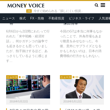
2016年6月10日
2016年5月24日
»
HOME
為替介入
ドル・円・人民元 為替
G7・サミット通過後の
今すぐ始められる「損しにくい投資」
PR
における米中の「蜜月」
「消費増税断行」がサプ
ニュース
株式
FX・先物
不動産投資
ビジネス・ライフ
人気連
と日本の一人負け＝栗原
ライズとなる可能性＝久
将
保田博幸
6月6日から2日間にわたって行
今回のG7は本当に何事もなか
われた「米中戦略・経済対
ったことで、外為市場もあま
話」。何かガチンコの論争で
り動意をみせなかった。今
も起きるかとも思っていまし
後、意外にサプライズとなる
たが、拍子抜けするほど、あ
かもしれないのは、日本の消
っさりしているように感じま
費増税の行方かもしれない。
す…
ニュース
43
ニュース
88
2016年5月22日
2016年5月12日