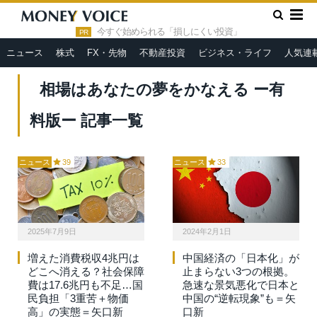
»
HOME
相場はあなたの夢をかなえる ー有料版ー
今すぐ始められる「損しにくい投資」
PR
ニュース
株式
FX・先物
不動産投資
ビジネス・ライフ
人気連
相場はあなたの夢をかなえる ー有
料版ー 記事一覧
ニュース
39
ニュース
33
2025年7月9日
2024年2月1日
増えた消費税収4兆円は
中国経済の「日本化」が
どこへ消える？社会保障
止まらない3つの根拠。
費は17.6兆円も不足…国
急速な景気悪化で日本と
民負担「3重苦＋物価
中国の“逆転現象”も＝矢
高」の実態＝矢口新
口新