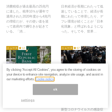
消費税収が過去最高の25兆円
日本経済が長期にわたって低
に達した。税率10％が通年で
迷していることで、経済が長
適用された2020年度から4兆円
期にわたって停滞したり、デ
の増収だが、その使い道を巡
フレ環境が続くことが「日本
って政府内で綱引きが起きて
化現象」と呼ばれるようにな
いる。「消…
った。そして今、世界…
ニュース
12
ニュース
67
By clicking “Accept All Cookies”, you agree to the storing of cookies on
2023年5月11日
2023年2月4日
your device to enhance site navigation, analyze site usage, and assist in
our marketing efforts.
Coolie policy
相次ぐ米銀行破綻、次は
新型コロナ「5類」移行
どこか？当局の責任逃れ
は単なる政府の都合。こ
ok
とSNS「取り付け騒
れまでもこれからも“自
ぎ」から個人投資家が学
己責任”、危険性に変わ
settings
ぶべき5つの教訓＝矢口
りなし＝矢口新
新
新型コロナウイルスの感染症