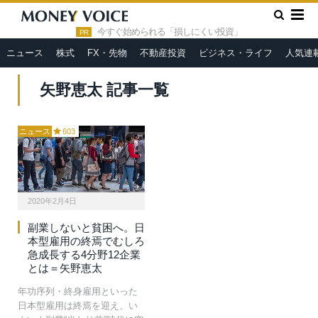
»
HOME
矢野恵太
今すぐ始められる「損しにくい投資」
PR
ニュース
株式
FX・先物
不動産投資
ビジネス・ライフ
人気連
矢野恵太 記事一覧
ニュース
603
2020年2月4日
副業しないと貧困へ。日
本型雇用の終焉でむしろ
急成長する4分野12企業
とは＝矢野恵太
年功序列・終身雇用といった
日本型雇用は終焉を迎え、い