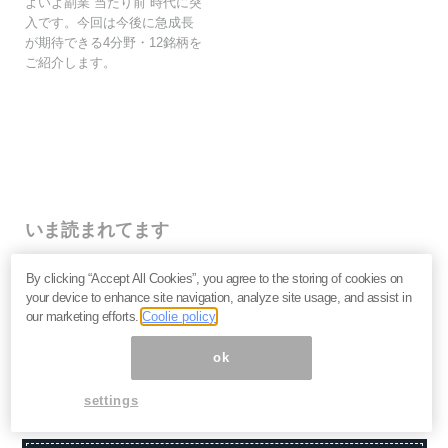
よいよ副業“当たり前”時代に突
入です。今回は今後に急成長
が期待できる4分野・12銘柄を
ご紹介します。
いま読まれてます
株価乱高下「アドバンテスト」は買いか？AI特需の行方
By clicking “Accept All Cookies”, you agree to the storing of cookies on
と投資リスクを解説＝江口裕臣
your device to enhance site navigation, analyze site usage, and assist in
株価下落「三菱重工」今が買い？長期投資家が見るべ
our marketing efforts.
Coolie policy
き“防衛だけじゃない”強さと投資リスク＝栫井駿介
優待新設「大黒屋HD」は買いか？仕手株説をどう見る
ok
べきか、大化けの4条件を解説＝金融ライター K.Y
settings