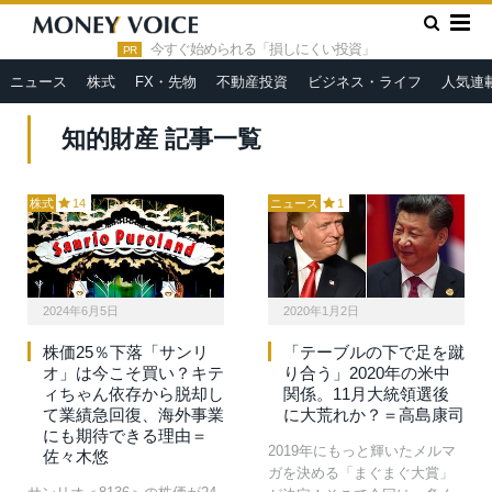
»
HOME
知的財産
今すぐ始められる「損しにくい投資」
PR
ニュース
株式
FX・先物
不動産投資
ビジネス・ライフ
人気連
知的財産 記事一覧
株式
14
ニュース
1
2024年6月5日
2020年1月2日
株価25％下落「サンリ
「テーブルの下で足を蹴
オ」は今こそ買い？キテ
り合う」2020年の米中
ィちゃん依存から脱却し
関係。11月大統領選後
て業績急回復、海外事業
に大荒れか？＝高島康司
にも期待できる理由＝
2019年にもっと輝いたメルマ
佐々木悠
ガを決める「まぐまぐ大賞」