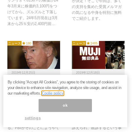
サンリオ＜8136＞の株価が24
が決定！そこで今回は、多く
年3月末に株価約3,100円をつ
の支持を集めた受賞メルマガ
けてから、ズルズルと下落し
の気になる中身を特別に無料
ています。24年5月現在は3月
でご紹介します。
末から25％安の2,400円前…
ニュース
180
ニュース
2485
2019年12月25日
2019年12月18日
By clicking “Accept All Cookies”, you agree to the storing of cookies on
2021年、米中は国交断
無印良品、中国で商標敗
your device to enhance site navigation, analyze site usage, and assist in
絶へ？FBIが今さら警告
訴は当然？国家ぐるみで
our marketing efforts.
Coolie policy
する中国の人材引き抜き
知財をパクる中国「７つ
と技術奪取＝高島康司
の手口」＝鈴木傾城
ok
中国は、アメリカが税金を投
良品計画が「無印良品」の商
入して作り上げた科学技術と
標を中国にパクられたうえ
settings
研究者を大量に引き抜いてい
に、パクリ企業に商標侵害で
る。FBIがそのことにようやく
訴えられ、敗訴するという事