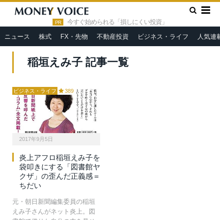
»
HOME
稲垣えみ子
今すぐ始められる「損しにくい投資」
PR
ニュース
株式
FX・先物
不動産投資
ビジネス・ライフ
人気連
稲垣えみ子 記事一覧
ビジネス・ライフ
389
2017年9月5日
炎上アフロ稲垣えみ子を
袋叩きにする「図書館ヤ
クザ」の歪んだ正義感＝
ちだい
元・朝日新聞編集委員の稲垣
えみ子さんがネット炎上。図