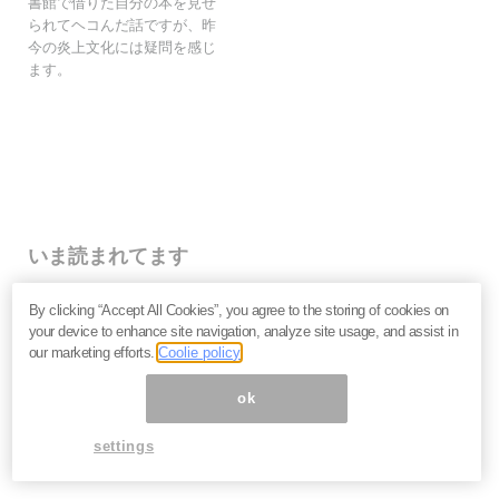
書館で借りた自分の本を見せ
られてヘコんだ話ですが、昨
今の炎上文化には疑問を感じ
ます。
いま読まれてます
働く必要がない人・働いても報われない人の二極化へ
By clicking “Accept All Cookies”, you agree to the storing of cookies on
――鈴木傾城が語るAI時代のサバイバル論
your device to enhance site navigation, analyze site usage, and assist in
努力と根性が裏目に出る時代に。スピリチュアルリーダ
our marketing efforts.
Coolie policy
ーMISAが語る「お金の流れに乗る人・外れる人」の違
い
ok
なぜマスクはSpaceXのIPOを急ぐのか。2.9兆ドル「同
時上場」が暴くAI企業の採算性とサム・アルトマンへ
settings
の“復讐”＝房広治