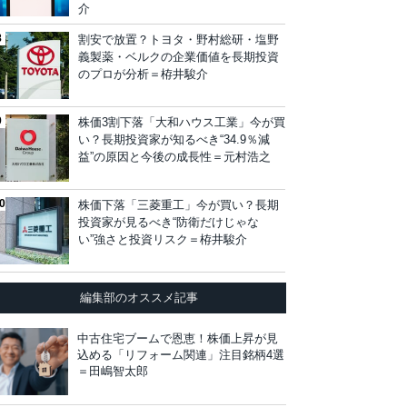
介
割安で放置？トヨタ・野村総研・塩野
義製薬・ベルクの企業価値を長期投資
のプロが分析＝栫井駿介
株価3割下落「大和ハウス工業」今が買
い？長期投資家が知るべき“34.9％減
益”の原因と今後の成長性＝元村浩之
株価下落「三菱重工」今が買い？長期
投資家が見るべき“防衛だけじゃな
い”強さと投資リスク＝栫井駿介
編集部のオススメ記事
中古住宅ブームで恩恵！株価上昇が見
込める「リフォーム関連」注目銘柄4選
＝田嶋智太郎