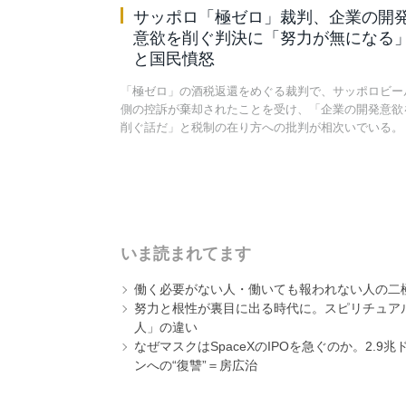
サッポロ「極ゼロ」裁判、企業の開
意欲を削ぐ判決に「努力が無になる
と国民憤怒
「極ゼロ」の酒税返還をめぐる裁判で、サッポロビー
側の控訴が棄却されたことを受け、「企業の開発意欲
削ぐ話だ」と税制の在り方への批判が相次いでいる。
いま読まれてます
働く必要がない人・働いても報われない人の二
努力と根性が裏目に出る時代に。スピリチュアル
人」の違い
なぜマスクはSpaceXのIPOを急ぐのか。2.
ンへの“復讐”＝房広治