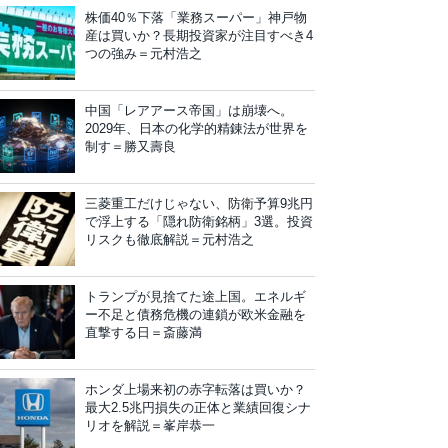
株価40％下落「業務スーパー」神戸物
産は買いか？長期投資家が注目すべき4
つの強み＝元村浩之
中国「レアアース帝国」は崩壊へ。
2029年、日本の化学的精錬法が世界を
制す＝勝又壽良
三菱重工だけじゃない、防衛予算9兆円
で浮上する「隠れ防衛銘柄」3選。投資
リスクも徹底解説＝元村浩之
トランプが見捨てた途上国。エネルギ
ー不足と債務危機の連鎖が欧米金融を
直撃する日＝斎藤満
ホンダ上場来初の赤字転落は買いか？
最大2.5兆円損失の正体と業績回復シナ
リオを解説＝峯岸恭一