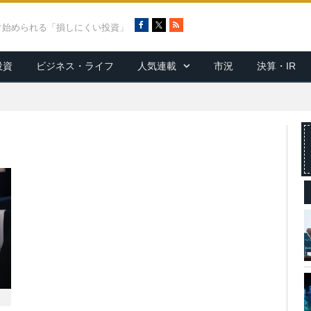
F
X
R
ぐ始められる「損しにくい投資」
a
S
c
S
投資
ビジネス・ライフ
人気連載
市況
決算・IR
e
b
o
o
k