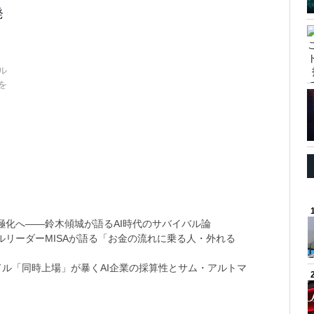
発
」
ル
を
極化へ――鈴木傾城が語るAI時代のサバイバル論
リーダーMISAが語る「お金の流れに乗る人・外れる
9兆ドル「同時上場」が暴くAI企業の採算性とサム・アルトマ