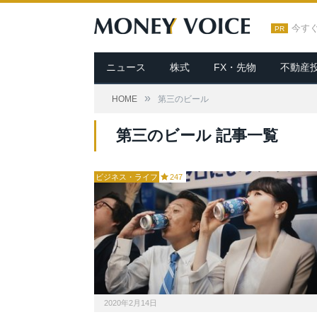
今す
PR
ニュース
株式
FX・先物
不動産
»
HOME
第三のビール
第三のビール 記事一覧
ビジネス・ライフ
247
2020年2月14日