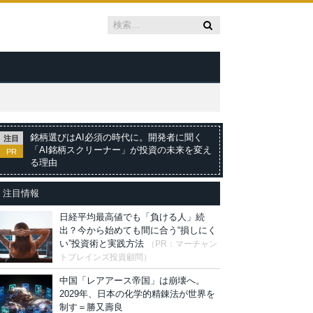
銘柄選びはAI必須の時代に。開発者に聞く
注目
「AI銘柄スクリーナー」が投資の未来を変え
PR
る理由
注目情報
日経平均最高値でも「負ける人」続
出？今から始めても間に合う“損しにく
い”投資術と実践方法
（PR：マーチャン
トブレインズ投資顧問）
中国「レアアース帝国」は崩壊へ。
2029年、日本の化学的精錬法が世界を
制す＝勝又壽良