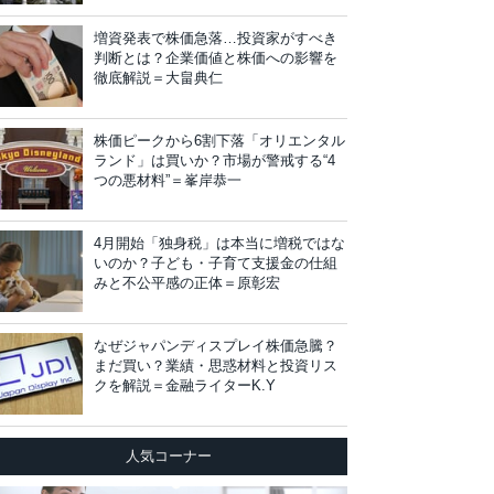
増資発表で株価急落…投資家がすべき
判断とは？企業価値と株価への影響を
徹底解説＝大畠典仁
株価ピークから6割下落「オリエンタル
ランド」は買いか？市場が警戒する“4
つの悪材料”＝峯岸恭一
4月開始「独身税」は本当に増税ではな
いのか？子ども・子育て支援金の仕組
みと不公平感の正体＝原彰宏
なぜジャパンディスプレイ株価急騰？
まだ買い？業績・思惑材料と投資リス
クを解説＝金融ライターK.Y
人気コーナー