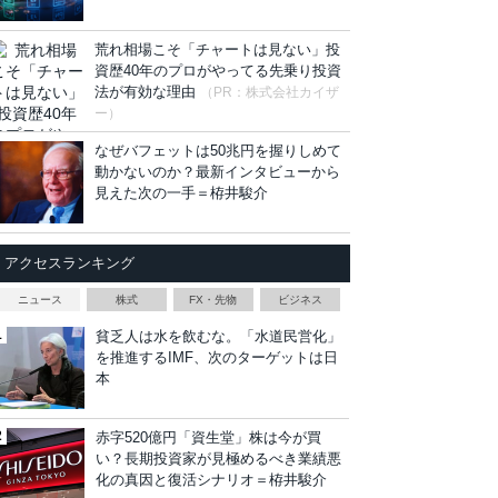
荒れ相場こそ「チャートは見ない」投
資歴40年のプロがやってる先乗り投資
法が有効な理由
（PR：株式会社カイザ
ー）
なぜバフェットは50兆円を握りしめて
動かないのか？最新インタビューから
見えた次の一手＝栫井駿介
アクセスランキング
ニュース
株式
FX・先物
ビジネス
貧乏人は水を飲むな。「水道民営化」
を推進するIMF、次のターゲットは日
本
赤字520億円「資生堂」株は今が買
い？長期投資家が見極めるべき業績悪
化の真因と復活シナリオ＝栫井駿介