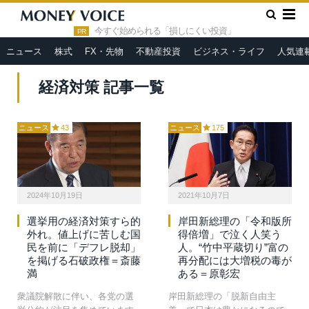
»
HOME
経済対策
今すぐ始められる「損しにくい投資」
PR
ニュース
株式
FX・先物
不動産投資
ビジネス・ライフ
人気連
経済対策 記事一覧
ニュース
43
ニュース
175
2024年10月19日
2021年10月7日
選挙用の経済対策すら的
岸田新総理の「令和版所
外れ。値上げに苦しむ国
得倍増」で泣く人笑う
民を前に「デフレ脱却」
人。“竹中平蔵切り”富の
を掲げる石破政権＝斎藤
再分配には大増税の毒が
満
ある＝原彰宏
衆議院解散に伴い、各党の選
岸田新総理の「脱新自由主