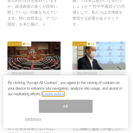
挙公約が注目を集めています
義」で日本は豊かになるので
が、経済政策の多くが現実に
しょうか？“竹中平蔵切り”の代
即していない印象を与えてい
償として、私たちは大増税を
ます。特に自民党は「デフレ
覚悟する必要がありそうで
脱却」を未だ掲げ、イ…
す。
ニュース
61
ニュース
52
2021年9月21日
2021年9月9日
By clicking “Accept All Cookies”, you agree to the storing of cookies on
“恒大ショック”に勝機あ
菅政権の通信簿「落第
your device to enhance site navigation, analyze site usage, and assist in
り。日経平均は誰が新総
点」の報道は適正か？コ
our marketing efforts.
Coolie policy
理でも４万円史上最高値
ロナ対応と経済政策は善
へ、衆院選後ラリーの賞
戦、前政権や行政機構の
ok
味期限は来春か＝澤田聖
遅さが足枷に＝澤田聖陽
陽
菅政権は発足から約1年で幕を
settings
新総理が誕生し、なおかつコ
閉じます。その実績を政策ご
ロナが完全収束しなければ、
とに独断と偏見で評価したい