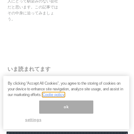
人にとって馴染みのない会社
だと思います。この記事では
その中身に迫ってみましょ
う。
いま読まれてます
株価下落「三菱重工」今が買い？長期投資家が見るべ
By clicking “Accept All Cookies”, you agree to the storing of cookies on
き“防衛だけじゃない”強さと投資リスク＝栫井駿介
your device to enhance site navigation, analyze site usage, and assist in
優待新設「大黒屋HD」は買いか？仕手株説をどう見る
our marketing efforts.
Coolie policy
べきか、大化けの4条件を解説＝金融ライター K.Y
なぜキオクシアは売られる？長期投資家が見るべき、半
ok
導体決算「絶好調」の裏の裏＝栫井駿介
settings