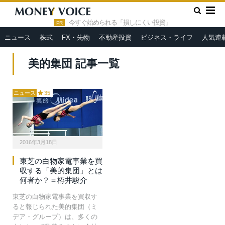
»
HOME
美的集団
今すぐ始められる「損しにくい投資」
PR
ニュース
株式
FX・先物
不動産投資
ビジネス・ライフ
人気連
美的集団 記事一覧
ニュース
35
2016年3月18日
東芝の白物家電事業を買
収する「美的集団」とは
何者か？＝栫井駿介
東芝の白物家電事業を買収す
ると報じられた美的集団（ミ
デア・グループ）は、多くの