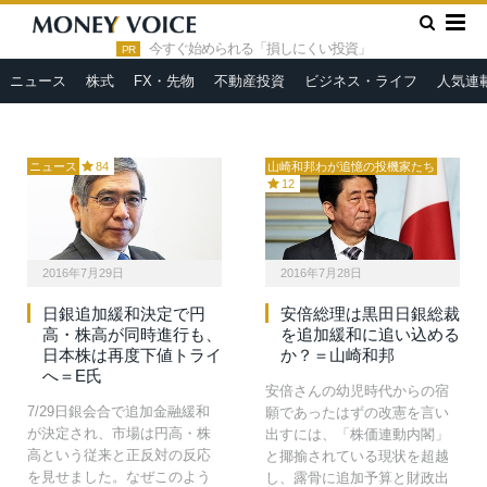
千円とも言う。しかしそれは
円の29日(金)ですら、英EU離
»
人工的カンヌキ相場が結局ど
脱ショック6月24日Wボトムか
HOME
英国EU離脱問題
今すぐ始められる「損しにくい投資」
うなるかということを歴史に
らの2,075円幅の戻り高値、7
PR
学んでいない未熟な言い分
月2…
ニュース
株式
FX・先物
不動産投資
ビジネス・ライフ
人気連
だ…
ニュース
84
山崎和邦わが追憶の投機家たち
12
2016年7月29日
2016年7月28日
日銀追加緩和決定で円
安倍総理は黒田日銀総裁
高・株高が同時進行も、
を追加緩和に追い込める
日本株は再度下値トライ
か？＝山崎和邦
へ＝E氏
安倍さんの幼児時代からの宿
7/29日銀会合で追加金融緩和
願であったはずの改憲を言い
が決定され、市場は円高・株
出すには、「株価連動内閣」
高という従来と正反対の反応
と揶揄されている現状を超越
を見せました。なぜこのよう
し、露骨に追加予算と財政出