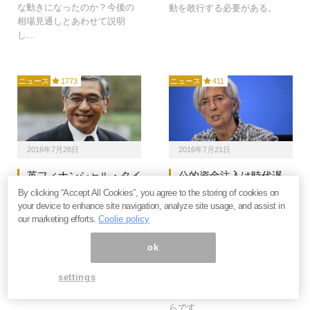
な動きになったのか？今後の
動を敢行する必要がある。
相場見通しとあわせて説明
し…
ニュース
1773
ニュース
411
2016年7月28日
2016年7月21日
英フィナンシャル・タイ
公的資金注入は時代遅
ムズが「日本撤退」を投
れ。IMFがイタリアに仕
By clicking “Accept All Cookies”, you agree to the storing of cookies on
資家に勧める理由
掛ける「詐欺」の新手口
your device to enhance site navigation, analyze site usage, and assist in
our marketing efforts.
Coolie policy
7月日銀会合への期待が高まっ
いま国際金融資本は新しい詐
ていますが、日本経済の先行
欺の手口を必要としていま
ok
きは本当に暗いです。英フィ
す。破綻銀行への公的資金注
ナンシャル・タイムズ（6月27
入で税金が奪われていること
settings
日）が、日本の現状を簡潔に
に気づいた預金者を、今後も
分析しています。
同じ方法で騙すのは難しいか
らです…