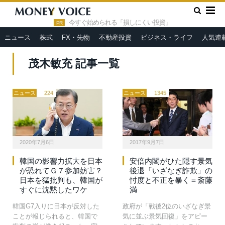
»
HOME
茂木敏充
今すぐ始められる「損しにくい投資」
PR
ニュース
株式
FX・先物
不動産投資
ビジネス・ライフ
人気連
茂木敏充 記事一覧
ニュース
224
ニュース
1345
2020年7月6日
2017年9月7日
韓国の影響力拡大を日本
安倍内閣がひた隠す景気
が恐れてＧ７参加妨害？
後退「いざなぎ詐欺」の
日本を猛批判も、韓国が
忖度と不正を暴く＝斎藤
すぐに沈黙したワケ
満
韓国G7入りに日本が反対した
政府が「戦後2位のいざなぎ景
ことが報じられると、韓国で
気に並ぶ景気回復」をアピー