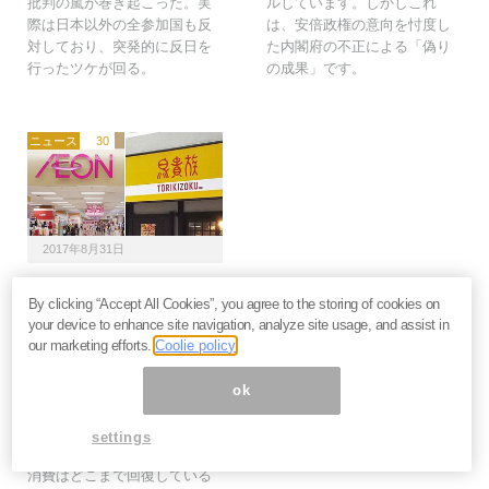
批判の嵐が巻き起こった。実
ルしています。しかしこれ
際は日本以外の全参加国も反
は、安倍政権の意向を忖度し
対しており、突発的に反日を
た内閣府の不正による「偽り
行ったツケが回る。
の成果」です。
ニュース
30
2017年8月31日
値下げイオンvs値上げ
By clicking “Accept All Cookies”, you agree to the storing of cookies on
鳥貴族。「回復する個人
your device to enhance site navigation, analyze site usage, and assist in
消費」駆け引きの勝者
our marketing efforts.
Coolie policy
は？＝斎藤満
政府がいざなぎ景気並の景気
ok
拡大をアピールする中、企業
の価格戦略にも多様性が生ま
settings
れています。今、日本の個人
消費はどこまで回復している