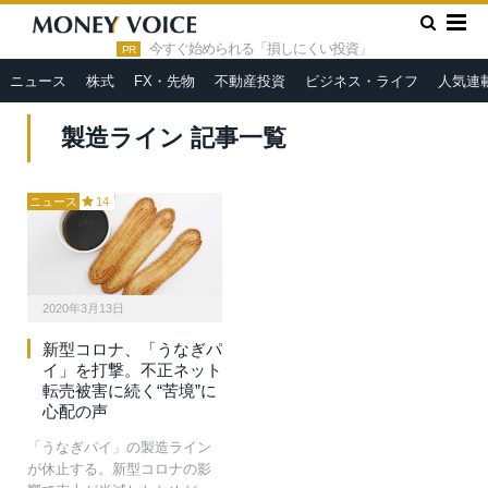
»
HOME
製造ライン
今すぐ始められる「損しにくい投資」
PR
ニュース
株式
FX・先物
不動産投資
ビジネス・ライフ
人気連
製造ライン 記事一覧
ニュース
14
2020年3月13日
新型コロナ、「うなぎパ
イ」を打撃。不正ネット
転売被害に続く“苦境”に
心配の声
「うなぎパイ」の製造ライン
が休止する。新型コロナの影