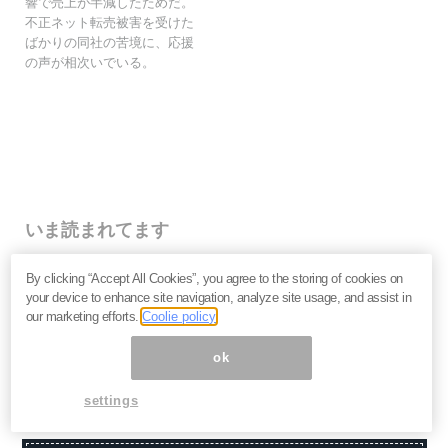
響で売上が半減したためだ。
不正ネット転売被害を受けた
ばかりの同社の苦境に、応援
の声が相次いでいる。
いま読まれてます
株価乱高下「アドバンテスト」は買いか？AI特需の行方
By clicking “Accept All Cookies”, you agree to the storing of cookies on
と投資リスクを解説＝江口裕臣
your device to enhance site navigation, analyze site usage, and assist in
株価下落「三菱重工」今が買い？長期投資家が見るべ
our marketing efforts.
Coolie policy
き“防衛だけじゃない”強さと投資リスク＝栫井駿介
優待新設「大黒屋HD」は買いか？仕手株説をどう見る
ok
べきか、大化けの4条件を解説＝金融ライター K.Y
settings