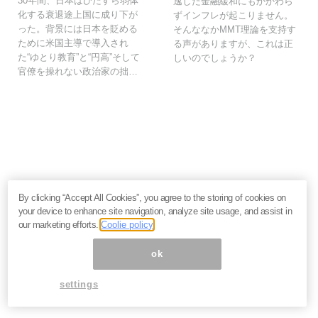
30年間、日本はひたすら弱体
逸した金融緩和にもかかわら
化する衰退途上国に成り下が
ずインフレが起こりません。
った。背景には日本を貶める
そんななかMMT理論を支持す
ために米国主導で導入され
る声がありますが、これは正
た“ゆとり教育”と“円高”そして
しいのでしょうか？
官僚を操れない政治家の拙…
いま読まれてます
By clicking “Accept All Cookies”, you agree to the storing of cookies on
your device to enhance site navigation, analyze site usage, and assist in
株価乱高下「アドバンテスト」は買いか？AI特需の行方
our marketing efforts.
Coolie policy
と投資リスクを解説＝江口裕臣
株価下落「三菱重工」今が買い？長期投資家が見るべ
ok
き“防衛だけじゃない”強さと投資リスク＝栫井駿介
優待新設「大黒屋HD」は買いか？仕手株説をどう見る
settings
べきか、大化けの4条件を解説＝金融ライター K.Y