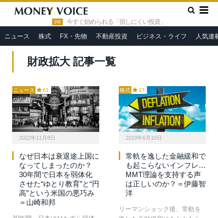
»
HOME
財政拡大
今すぐ始められる「損しにくい投資」
PR
ニュース
株式
FX・先物
不動産投資
ビジネス・ライフ
人気連
財政拡大 記事一覧
ニュース
61
株式
17
2022年11月8日
2019年6月10日
なぜ日本は衰退途上国に
常軌を逸した金融緩和で
なってしまったのか？
も起こらないインフレ…
30年間で日本を弱体化
MMT理論を支持する声
させた“ゆとり教育”と“円
は正しいのか？＝伊藤智
高”という米国の悪巧み
洋
＝山崎和邦
リーマンショック後、常軌を