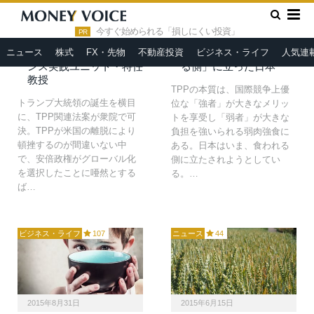
2016年11月13日
2015年10月29日
»
HOME
農業
今すぐ始められる「損しにくい投資」
PR
レームダックTPP＝青木
TPP強者の論理。安倍政
ニュース
株式
FX・先物
不動産投資
ビジネス・ライフ
人気連
泰樹 京都大学レジリエ
権の秘密交渉で「食われ
ンス実践ユニット・特任
る側」に立った日本
教授
TPPの本質は、国際競争上優
トランプ大統領の誕生を横目
位な「強者」が大きなメリッ
に、TPP関連法案が衆院で可
トを享受し「弱者」が大きな
決。TPPが米国の離脱により
負担を強いられる弱肉強食に
頓挫するのが間違いない中
ある。日本はいま、食われる
で、安倍政権がグローバル化
側に立たされようとしてい
を選択したことに唖然とする
る。…
ば…
ビジネス・ライフ
107
ニュース
44
2015年8月31日
2015年6月15日