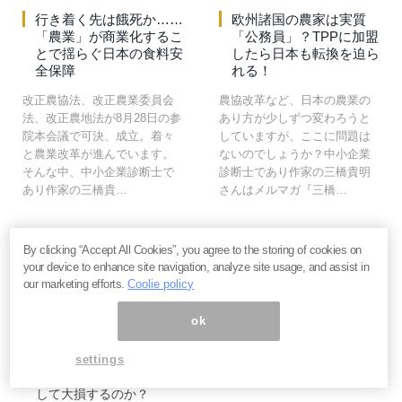
行き着く先は餓死か……
欧州諸国の農家は実質
「農業」が商業化するこ
「公務員」？TPPに加盟
とで揺らぐ日本の食料安
したら日本も転換を迫ら
全保障
れる！
改正農協法、改正農業委員会
農協改革など、日本の農業の
法、改正農地法が8月28日の参
あり方が少しずつ変わろうと
院本会議で可決、成立。着々
していますが、ここに問題は
と農業改革が進んでいます。
ないのでしょうか？中小企業
そんな中、中小企業診断士で
診断士であり作家の三橋貴明
あり作家の三橋貴…
さんはメルマガ『三橋…
By clicking “Accept All Cookies”, you agree to the storing of cookies on
your device to enhance site navigation, analyze site usage, and assist in
our marketing efforts.
Coolie policy
ok
いま読まれてます
settings
なぜ個人投資家は「みんなが買っているから」と手を出
して大損するのか？