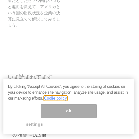
業だとしたら？今回はいつも
と趣向を変えて、アメリカと
いう国の財政状況を企業の決
算に見立てて解説してみまし
ょう。
いま読まれてます
By clicking “Accept All Cookies”, you agree to the storing of cookies on
働く必要がない人・働いても報われない人の二極化へ
your device to enhance site navigation, analyze site usage, and assist in
――鈴木傾城が語るAI時代のサバイバル論
our marketing efforts.
Coolie policy
努力と根性が裏目に出る時代に。スピリチュアルリーダ
ーMISAが語る「お金の流れに乗る人・外れる人」の違
ok
い
なぜマスクはSpaceXのIPOを急ぐのか。2.9兆ドル「同
settings
時上場」が暴くAI企業の採算性とサム・アルトマンへ
の“復讐”＝房広治