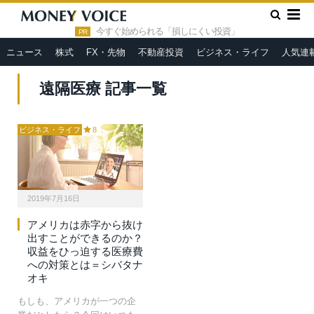
»
HOME
遠隔医療
今すぐ始められる「損しにくい投資」
PR
ニュース
株式
FX・先物
不動産投資
ビジネス・ライフ
人気連
遠隔医療 記事一覧
ビジネス・ライフ
8
2019年7月16日
アメリカは赤字から抜け
出すことができるのか？
収益をひっ迫する医療費
への対策とは＝シバタナ
オキ
もしも、アメリカが一つの企