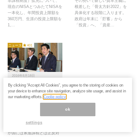
非課税制度）拡充について、
その勢いで新しい資本主義に
現在のNISAとつみたてNISAを
根差した「骨太方針2022」を
一本化し、年間投資上限額を
具体化する段階に入ります。
360万円、生涯の投資上限額を
政府は年末に「貯蓄」から
1,…
「投資」へ、「資産…
ニュース
401
2016年8月18日
By clicking “Accept All Cookies”, you agree to the storing of cookies on
アベノミクスの好循環を
your device to enhance site navigation, analyze site usage, and assist in
加速するための「格差是
our marketing efforts.
Coolie policy
正・税制」＝内閣官房参
与 藤井聡
ok
日本経済再生のためには「格
差是正・税制」の導入が必要
settings
です。ところが現実には、我
が国には累進課税とは正反対