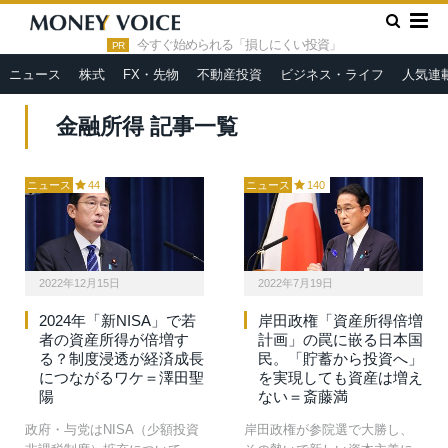
»
HOME
金融所得
今すぐ始められる「損しにくい投資」
PR
ニュース
株式
FX・先物
不動産投資
ビジネス・ライフ
人気連
金融所得 記事一覧
ニュース
44
ニュース
140
2022年12月15日
2022年7月19日
2024年「新NISA」で若
岸田政権「資産所得倍増
者の資産所得が倍増す
計画」の罠に嵌る日本国
る？制度浸透が経済成長
民。「貯蓄から投資へ」
につながるワケ＝澤田聖
を実現しても資産は増え
陽
ない＝斎藤満
政府・与党はNISA（少額投資
岸田政権が参院選で大勝し、