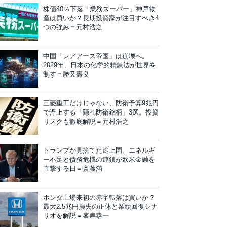
株価40％下落「業務スーパー」神戸物
産は買いか？長期投資家が注目すべき4
つの強み＝元村浩之
中国「レアアース帝国」は崩壊へ。
2029年、日本の化学的精錬法が世界を
制す＝勝又壽良
三菱重工だけじゃない、防衛予算9兆円
で浮上する「隠れ防衛銘柄」3選。投資
リスクも徹底解説＝元村浩之
トランプが見捨てた途上国。エネルギ
ー不足と債務危機の連鎖が欧米金融を
直撃する日＝斎藤満
ホンダ上場来初の赤字転落は買いか？
最大2.5兆円損失の正体と業績回復シナ
リオを解説＝峯岸恭一