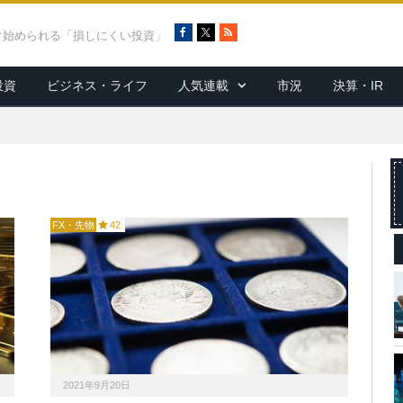
F
X
R
ぐ始められる「損しにくい投資」
a
S
c
S
投資
ビジネス・ライフ
人気連載
市況
決算・IR
e
b
o
o
k
FX・先物
42
2021年9月20日