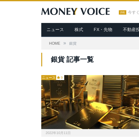
今す
PR
ニュース
株式
FX・先物
不動産
»
HOME
銀貨
銀貨 記事一覧
ニュース
9
2022年10月11日