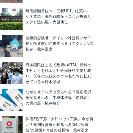
時価総額首位へ「三菱UFJ」は買い
か？業績・海外戦略から見えた投資リ
スクと追い風＝大畠典仁
世界的な猛暑…ダイキン株は買いか？
長期投資家が注視すべきリスクと3つの
強み＝元村浩之
日本国民はまるで政府のATM。給料の
半分近くを税金と社会保険料で毟り取
り、30年の失政のツケを私たちに払わ
せている＝鈴木傾城
なぜキオクシアは売られる？長期投資
家が見るべき、半導体決算「絶好調」
の裏の裏＝栫井駿介
株価3割下落「大和ハウス工業」今が買
い？長期投資家が知るべき“34.9％減
益”の原因と今後の成長性＝元村浩之