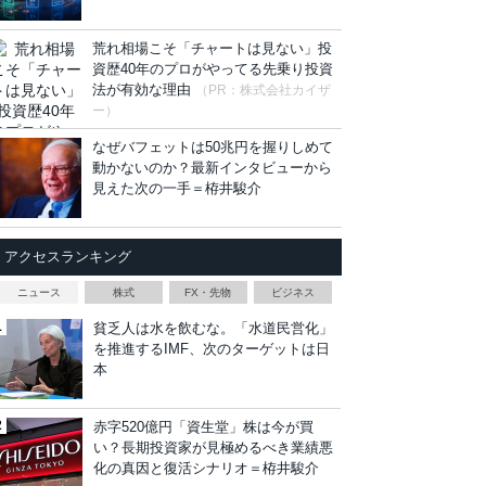
荒れ相場こそ「チャートは見ない」投
資歴40年のプロがやってる先乗り投資
法が有効な理由
（PR：株式会社カイザ
ー）
なぜバフェットは50兆円を握りしめて
動かないのか？最新インタビューから
見えた次の一手＝栫井駿介
アクセスランキング
ニュース
株式
FX・先物
ビジネス
貧乏人は水を飲むな。「水道民営化」
を推進するIMF、次のターゲットは日
本
赤字520億円「資生堂」株は今が買
い？長期投資家が見極めるべき業績悪
化の真因と復活シナリオ＝栫井駿介