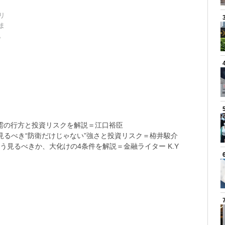
リ
ま
。
需の行方と投資リスクを解説＝江口裕臣
るべき“防衛だけじゃない”強さと投資リスク＝栫井駿介
う見るべきか、大化けの4条件を解説＝金融ライター K.Y