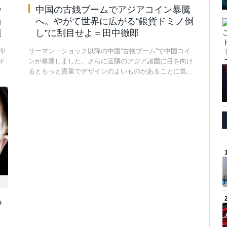
ッ
中国の古銭ブームでアジアコイン暴騰
ョ
へ。やがて世界に広がる“銀貨ドミノ倒
項
し”に刮目せよ＝田中徹郎
抑
リーマン・ショック以降の中国“古銭ブーム”で中国コイ
ド
ンが暴騰しました。さらに近隣のアジア諸国に目を向け
るともっと貴重でデザインのよいものがあることに気…
る