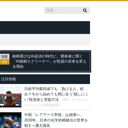
銘柄選びはAI必須の時代に。開発者に聞く
注目
「AI銘柄スクリーナー」が投資の未来を変え
PR
る理由
注目情報
日経平均最高値でも「負ける人」続
出？今から始めても間に合う“損しにく
い”投資術と実践方法
（PR：マーチャン
トブレインズ投資顧問）
中国「レアアース帝国」は崩壊へ。
2029年、日本の化学的精錬法が世界を
制す＝勝又壽良