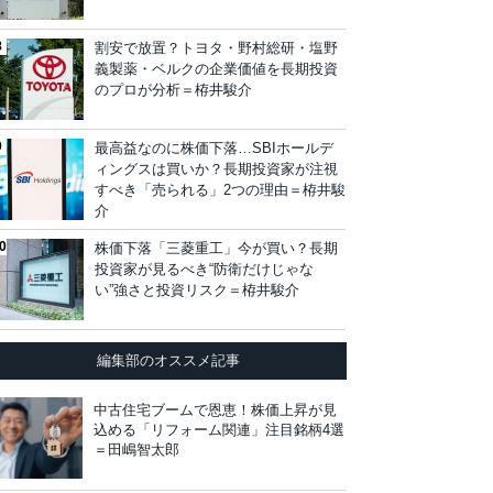
割安で放置？トヨタ・野村総研・塩野
義製薬・ベルクの企業価値を長期投資
のプロが分析＝栫井駿介
最高益なのに株価下落…SBIホールデ
ィングスは買いか？長期投資家が注視
すべき「売られる」2つの理由＝栫井駿
介
株価下落「三菱重工」今が買い？長期
投資家が見るべき“防衛だけじゃな
い”強さと投資リスク＝栫井駿介
編集部のオススメ記事
中古住宅ブームで恩恵！株価上昇が見
込める「リフォーム関連」注目銘柄4選
＝田嶋智太郎