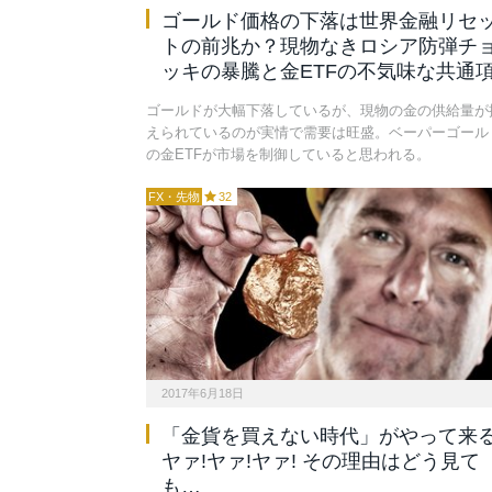
ゴールド価格の下落は世界金融リセ
トの前兆か？現物なきロシア防弾チ
ッキの暴騰と金ETFの不気味な共通
ゴールドが大幅下落しているが、現物の金の供給量が
えられているのが実情で需要は旺盛。ベーパーゴール
の金ETFが市場を制御していると思われる。
FX・先物
32
2017年6月18日
「金貨を買えない時代」がやって来
ヤァ!ヤァ!ヤァ! その理由はどう見て
も…