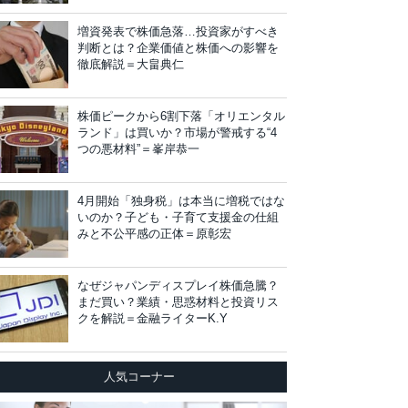
増資発表で株価急落…投資家がすべき
判断とは？企業価値と株価への影響を
徹底解説＝大畠典仁
株価ピークから6割下落「オリエンタル
ランド」は買いか？市場が警戒する“4
つの悪材料”＝峯岸恭一
4月開始「独身税」は本当に増税ではな
いのか？子ども・子育て支援金の仕組
みと不公平感の正体＝原彰宏
なぜジャパンディスプレイ株価急騰？
まだ買い？業績・思惑材料と投資リス
クを解説＝金融ライターK.Y
人気コーナー