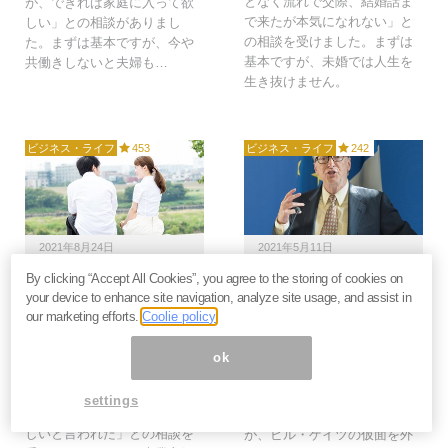
となく流れで交際、結婚話ま
が、できれば家庭に入って欲
で来たが本気になれない」と
しい」との相談がありまし
の相談を受けました。まずは
た。まずは基本ですが、今や
基本ですが、未婚では人生を
共働きしないと夫婦も…
生き抜けません。
ビジネス・ライフ
453
ビジネス・ライフ
242
2021年8月24日
2021年5月11日
By clicking “Accept All Cookies”, you agree to the storing of cookies on
共働きしか勝たん。「結
ビル・ゲイツ離婚の真
your device to enhance site navigation, analyze site usage, and assist in
婚するなら専業主婦」に
相。婚前から続く女性関
our marketing efforts.
Coolie policy
こだわる30代女子が10
係、税金逃れの慈善団体
年後不幸になるワケ＝山
に我慢の限界＝浜田和幸
ok
本昌義
ビル・ゲイツ夫妻の離婚が大
30代前半の独身女性から「彼
きく報道されました。理由は
settings
から結婚しても共働きしてほ
明らかにされておりません
しいと言われた」との相談を
が、ビル・ゲイツの仮面を外