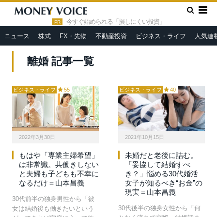
»
HOME
離婚
今すぐ始められる「損しにくい投資」
PR
ニュース
株式
FX・先物
不動産投資
ビジネス・ライフ
人気連
離婚 記事一覧
ビジネス・ライフ
55
ビジネス・ライフ
40
2022年3月30日
2021年10月15日
もはや「専業主婦希望」
未婚だと老後に詰む。
は非常識。共働きしない
「妥協して結婚すべ
と夫婦も子どもも不幸に
き？」悩める30代婚活
なるだけ＝山本昌義
女子が知るべき“お金”の
現実＝山本昌義
30代前半の独身男性から「彼
30代後半の独身女性から「何
女は結婚後も働きたいという