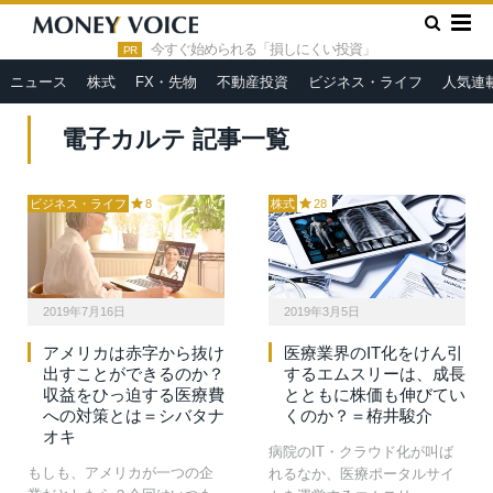
»
HOME
電子カルテ
今すぐ始められる「損しにくい投資」
PR
ニュース
株式
FX・先物
不動産投資
ビジネス・ライフ
人気連
電子カルテ 記事一覧
ビジネス・ライフ
8
株式
28
2019年7月16日
2019年3月5日
アメリカは赤字から抜け
医療業界のIT化をけん引
出すことができるのか？
するエムスリーは、成長
収益をひっ迫する医療費
とともに株価も伸びてい
への対策とは＝シバタナ
くのか？＝栫井駿介
オキ
病院のIT・クラウド化が叫ば
もしも、アメリカが一つの企
れるなか、医療ポータルサイ