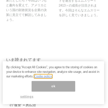
業だとしたら？今回はいつも
トを運営するエムスリー＜
と趣向を変えて、アメリカと
2413＞の成長が注目されま
いう国の財政状況を企業の決
す。今回はそんなエムスリー
算に見立てて解説してみまし
を詳しく見ていきましょう。
ょう。
いま読まれてます
By clicking “Accept All Cookies”, you agree to the storing of cookies on
働く必要がない人・働いても報われない人の二極化へ
your device to enhance site navigation, analyze site usage, and assist in
――鈴木傾城が語るAI時代のサバイバル論
our marketing efforts.
Coolie policy
努力と根性が裏目に出る時代に。スピリチュアルリーダ
ーMISAが語る「お金の流れに乗る人・外れる人」の違
ok
い
なぜマスクはSpaceXのIPOを急ぐのか。2.9兆ドル「同
settings
時上場」が暴くAI企業の採算性とサム・アルトマンへ
の“復讐”＝房広治