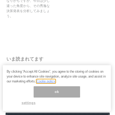
なりがちですが、今日は少し
違った角度から、その秀逸な
決算発表を分析してみましょ
う。
いま読まれてます
株価乱高下「アドバンテスト」は買いか？AI特需の行方
By clicking “Accept All Cookies”, you agree to the storing of cookies on
と投資リスクを解説＝江口裕臣
your device to enhance site navigation, analyze site usage, and assist in
株価下落「三菱重工」今が買い？長期投資家が見るべ
our marketing efforts.
Coolie policy
き“防衛だけじゃない”強さと投資リスク＝栫井駿介
優待新設「大黒屋HD」は買いか？仕手株説をどう見る
ok
べきか、大化けの4条件を解説＝金融ライター K.Y
settings