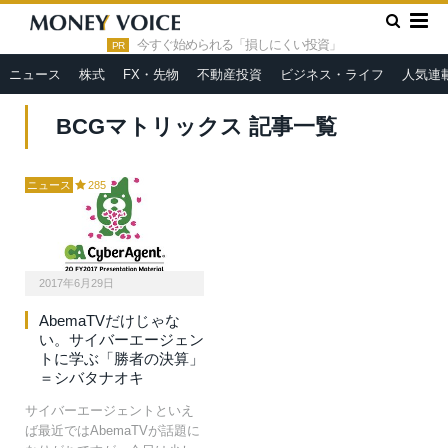
»
HOME
BCGマトリックス
今すぐ始められる「損しにくい投資」
PR
ニュース
株式
FX・先物
不動産投資
ビジネス・ライフ
人気連
BCGマトリックス 記事一覧
ニュース
285
2017年6月29日
AbemaTVだけじゃな
い。サイバーエージェン
トに学ぶ「勝者の決算」
＝シバタナオキ
サイバーエージェントといえ
ば最近ではAbemaTVが話題に