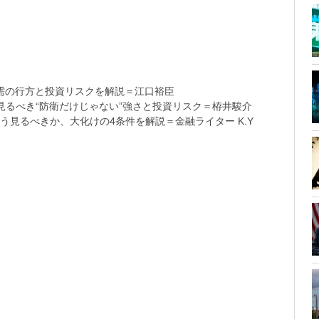
需の行方と投資リスクを解説＝江口裕臣
るべき“防衛だけじゃない”強さと投資リスク＝栫井駿介
う見るべきか、大化けの4条件を解説＝金融ライター K.Y