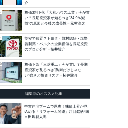
介
株価3割下落「大和ハウス工業」今が買
い？長期投資家が知るべき“34.9％減
益”の原因と今後の成長性＝元村浩之
割安で放置？トヨタ・野村総研・塩野
義製薬・ベルクの企業価値を長期投資
のプロが分析＝栫井駿介
株価下落「三菱重工」今が買い？長期
投資家が見るべき“防衛だけじゃな
い”強さと投資リスク＝栫井駿介
編集部のオススメ記事
中古住宅ブームで恩恵！株価上昇が見
込める「リフォーム関連」注目銘柄4選
＝田嶋智太郎