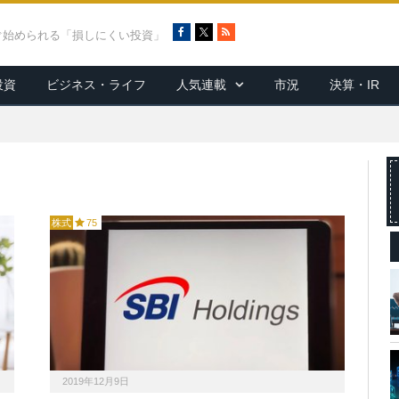
F
X
R
ぐ始められる「損しにくい投資」
a
S
c
S
投資
ビジネス・ライフ
人気連載
市況
決算・IR
e
b
o
o
k
株式
75
2019年12月9日