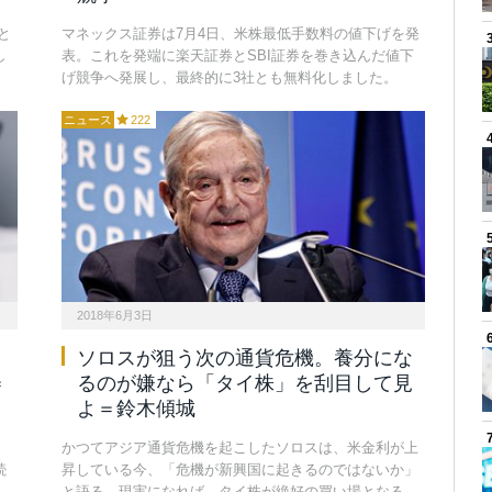
と
マネックス証券は7月4日、米株最低手数料の値下げを発
し
表。これを発端に楽天証券とSBI証券を巻き込んだ値下
げ競争へ発展し、最終的に3社とも無料化しました。
ニュース
222
2018年6月3日
。
ソロスが狙う次の通貨危機。養分にな
＝
るのが嫌なら「タイ株」を刮目して見
よ＝鈴木傾城
と
かつてアジア通貨危機を起こしたソロスは、米金利が上
続
昇している今、「危機が新興国に起きるのではないか」
。
と語る。現実になれば、タイ株が絶好の買い場となる。