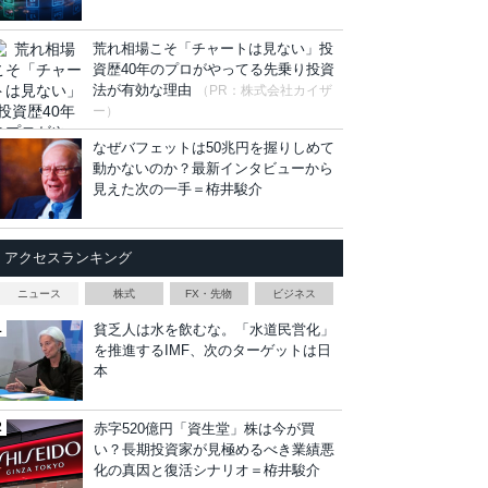
荒れ相場こそ「チャートは見ない」投
資歴40年のプロがやってる先乗り投資
法が有効な理由
（PR：株式会社カイザ
ー）
なぜバフェットは50兆円を握りしめて
動かないのか？最新インタビューから
見えた次の一手＝栫井駿介
アクセスランキング
ニュース
株式
FX・先物
ビジネス
貧乏人は水を飲むな。「水道民営化」
を推進するIMF、次のターゲットは日
本
赤字520億円「資生堂」株は今が買
い？長期投資家が見極めるべき業績悪
化の真因と復活シナリオ＝栫井駿介