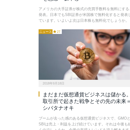
アメリカの大手証券が株式の売買手数料を無料にする
発表。日本でもSBI証券が米国株で無料化すると発表
ています。いよいよ次は日本株も無料化でしょうか。
ニュース
27
2018年9月18日
まだまだ仮想通貨ビジネスは儲かる
取引所で起きた戦争とその先の未来
シバタナオキ
ブームが去った感のある仮想通貨ビジネスで、GMO
SBIは売上・利益を上げ続けています。それは今後も
くのでしょうか。今後の市場トレンドを読み解きます