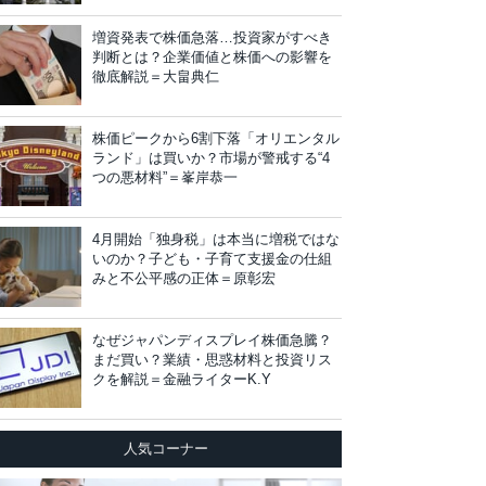
増資発表で株価急落…投資家がすべき
判断とは？企業価値と株価への影響を
徹底解説＝大畠典仁
株価ピークから6割下落「オリエンタル
ランド」は買いか？市場が警戒する“4
つの悪材料”＝峯岸恭一
4月開始「独身税」は本当に増税ではな
いのか？子ども・子育て支援金の仕組
みと不公平感の正体＝原彰宏
なぜジャパンディスプレイ株価急騰？
まだ買い？業績・思惑材料と投資リス
クを解説＝金融ライターK.Y
人気コーナー