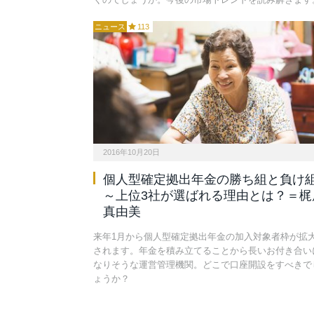
ニュース
113
2016年10月20日
個人型確定拠出年金の勝ち組と負け
～上位3社が選ばれる理由とは？＝梶
真由美
来年1月から個人型確定拠出年金の加入対象者枠が拡
されます。年金を積み立てることから長いお付き合い
なりそうな運営管理機関。どこで口座開設をすべきで
ょうか？