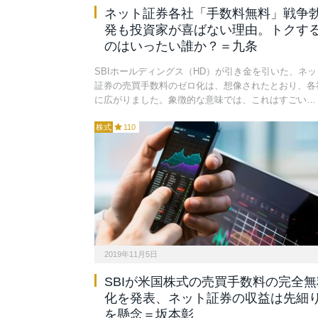
ネット証券各社「手数料無料」戦争
発も投資家が喜ばない理由。トクす
のはいったい誰か？＝九条
SBIホールディングス（HD）が引き金を引いた、ネッ
証券の売買手数料のゼロ化は、想像されたとおり、各
に広がりました。象徴的な意味では、これはすごい…
株式
110
2019年11月5日
SBIが米国株式の売買手数料の完全無
化を発表、ネット証券の収益は先細
を懸念＝坂本彰