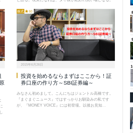
株式
60
2015年6月26日
組
投資を始めるならまずはここから！証
原
券口座の作り方～SBI証券編～
みなさん初めまして。こんにちはジェントル高橋です。
『まぐまぐニュース』ではすっかりお馴染みの私です
大
が、『MONEY VOICE』には初登場。以後お見知…
に
し