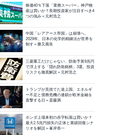
株価40％下落「業務スーパー」神戸物
産は買いか？長期投資家が注目すべき4
つの強み＝元村浩之
中国「レアアース帝国」は崩壊へ。
2029年、日本の化学的精錬法が世界を
制す＝勝又壽良
三菱重工だけじゃない、防衛予算9兆円
で浮上する「隠れ防衛銘柄」3選。投資
リスクも徹底解説＝元村浩之
トランプが見捨てた途上国。エネルギ
ー不足と債務危機の連鎖が欧米金融を
直撃する日＝斎藤満
ホンダ上場来初の赤字転落は買いか？
最大2.5兆円損失の正体と業績回復シナ
リオを解説＝峯岸恭一