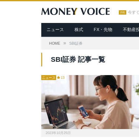
今す
PR
ニュース
株式
FX・先物
不動産
»
HOME
SBI証券
SBI証券 記事一覧
ニュース
13
2023年10月25日