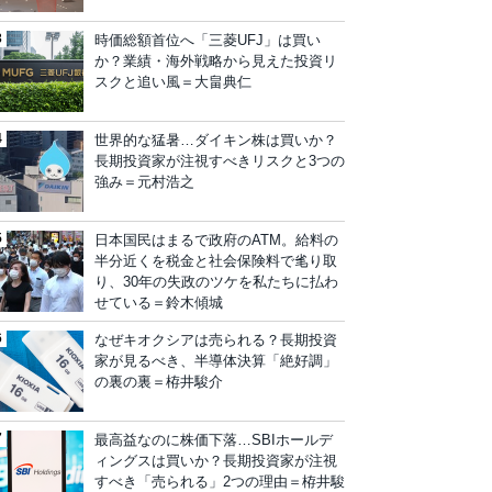
時価総額首位へ「三菱UFJ」は買い
か？業績・海外戦略から見えた投資リ
スクと追い風＝大畠典仁
世界的な猛暑…ダイキン株は買いか？
長期投資家が注視すべきリスクと3つの
強み＝元村浩之
日本国民はまるで政府のATM。給料の
半分近くを税金と社会保険料で毟り取
り、30年の失政のツケを私たちに払わ
せている＝鈴木傾城
なぜキオクシアは売られる？長期投資
家が見るべき、半導体決算「絶好調」
の裏の裏＝栫井駿介
最高益なのに株価下落…SBIホールデ
ィングスは買いか？長期投資家が注視
すべき「売られる」2つの理由＝栫井駿