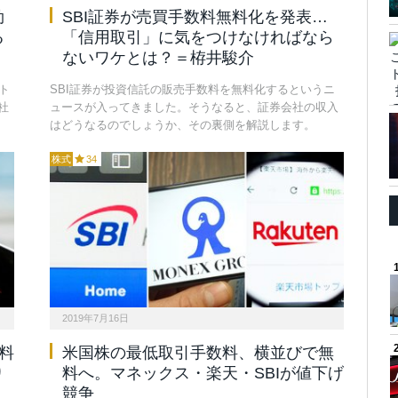
勃
SBI証券が売買手数料無料化を発表…
る
「信用取引」に気をつけなければなら
ないワケとは？＝栫井駿介
ト
SBI証券が投資信託の販売手数料を無料化するというニ
社
ュースが入ってきました。そうなると、証券会社の収入
はどうなるのでしょうか、その裏側を解説します。
株式
34
2019年7月16日
料
米国株の最低取引手数料、横並びで無
り
料へ。マネックス・楽天・SBIが値下げ
競争