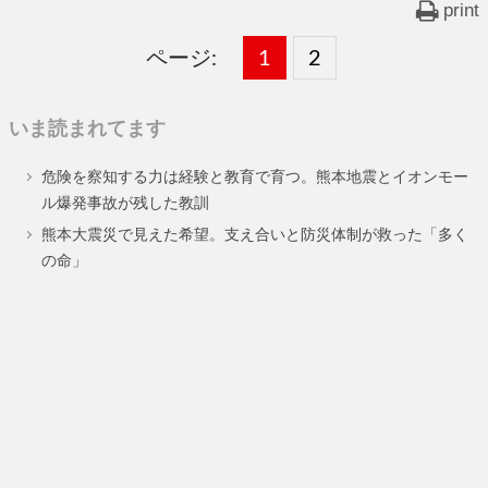
print
ページ:
固
1
固
2
,
定
定
いま読まれてます
ペ
ペ
危険を察知する力は経験と教育で育つ。熊本地震とイオンモー
ー
ー
ル爆発事故が残した教訓
ジ
ジ
熊本大震災で見えた希望。支え合いと防災体制が救った「多く
の命」