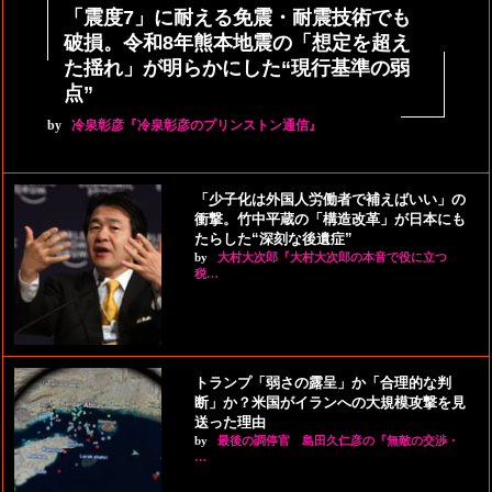
「震度7」に耐える免震・耐震技術でも
破損。令和8年熊本地震の「想定を超え
た揺れ」が明らかにした“現行基準の弱
点”
by
冷泉彰彦『冷泉彰彦のプリンストン通信』
「少子化は外国人労働者で補えばいい」の
衝撃。竹中平蔵の「構造改革」が日本にも
たらした“深刻な後遺症”
by
大村大次郎『大村大次郎の本音で役に立つ
税…
トランプ「弱さの露呈」か「合理的な判
断」か？米国がイランへの大規模攻撃を見
送った理由
by
最後の調停官 島田久仁彦の『無敵の交渉・
…