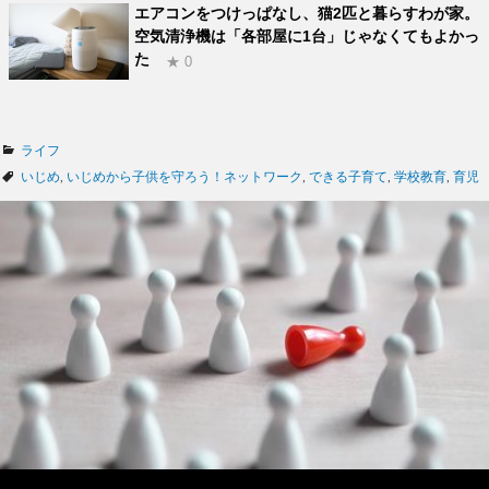
エアコンをつけっぱなし、猫2匹と暮らすわが家。
空気清浄機は「各部屋に1台」じゃなくてもよかっ
た
★ 0
カ
ライフ
テ
タ
いじめ
,
いじめから子供を守ろう！ネットワーク
,
できる子育て
,
学校教育
,
育児
ゴ
グ
リ
ー