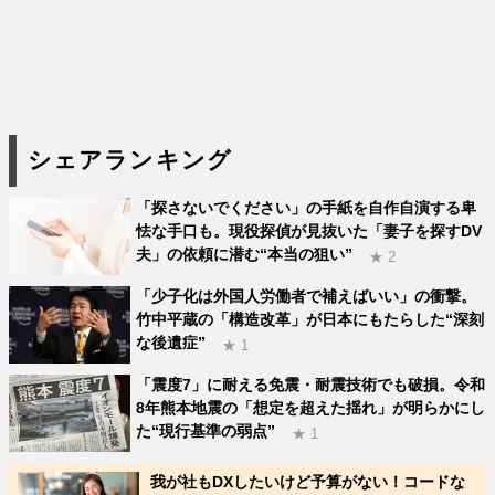
シェアランキング
「探さないでください」の手紙を自作自演する卑
怯な手口も。現役探偵が見抜いた「妻子を探すDV
夫」の依頼に潜む“本当の狙い”
★ 2
「少子化は外国人労働者で補えばいい」の衝撃。
竹中平蔵の「構造改革」が日本にもたらした“深刻
な後遺症”
★ 1
「震度7」に耐える免震・耐震技術でも破損。令和
8年熊本地震の「想定を超えた揺れ」が明らかにし
た“現行基準の弱点”
★ 1
我が社もDXしたいけど予算がない！コードな