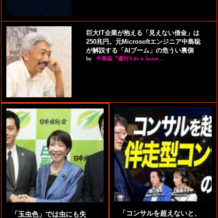
巨大IT企業が抱える「見えない借金」は
250兆円。元Microsoftエンジニア中島聡
が解説する「AIブーム」の危うい裏側
by
中島聡『週刊 Life is beaut…
「コンサルを超えないと、
「玉虫色」では虫にも失