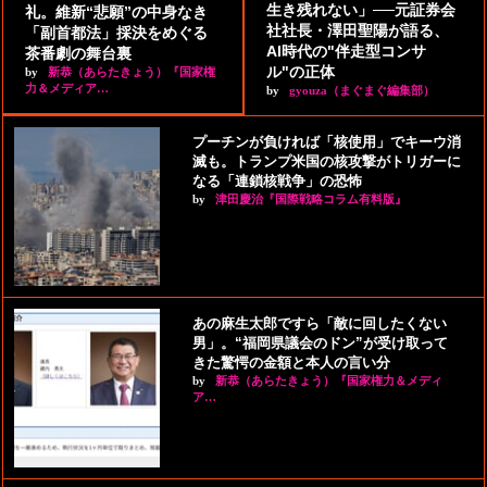
生き残れない」──元証券会
礼。維新“悲願”の中身なき
社社長・澤田聖陽が語る、
「副首都法」採決をめぐる
AI時代の"伴走型コンサ
茶番劇の舞台裏
ル"の正体
by
新恭（あらたきょう）『国家権
力＆メディア…
by
gyouza（まぐまぐ編集部）
プーチンが負ければ「核使用」でキーウ消
滅も。トランプ米国の核攻撃がトリガーに
なる「連鎖核戦争」の恐怖
by
津田慶治『国際戦略コラム有料版』
あの麻生太郎ですら「敵に回したくない
男」。“福岡県議会のドン”が受け取って
きた驚愕の金額と本人の言い分
by
新恭（あらたきょう）『国家権力＆メディ
ア…