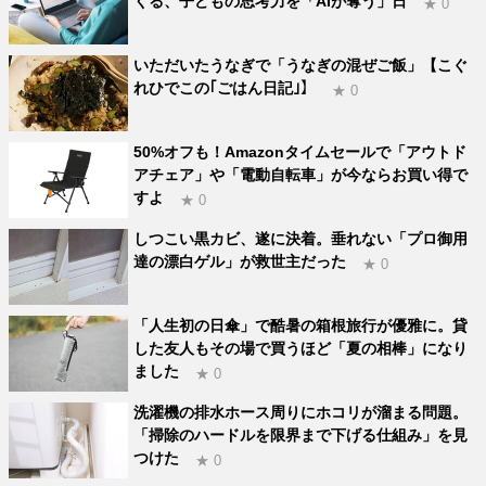
くる、子どもの思考力を「AIが奪う」日
★ 0
いただいたうなぎで「うなぎの混ぜご飯」【こぐ
れひでこの｢ごはん日記｣】
★ 0
50%オフも！Amazonタイムセールで「アウトド
アチェア」や「電動自転車」が今ならお買い得で
すよ
★ 0
しつこい黒カビ、遂に決着。垂れない「プロ御用
達の漂白ゲル」が救世主だった
★ 0
「人生初の日傘」で酷暑の箱根旅行が優雅に。貸
した友人もその場で買うほど「夏の相棒」になり
ました
★ 0
洗濯機の排水ホース周りにホコリが溜まる問題。
「掃除のハードルを限界まで下げる仕組み」を見
つけた
★ 0