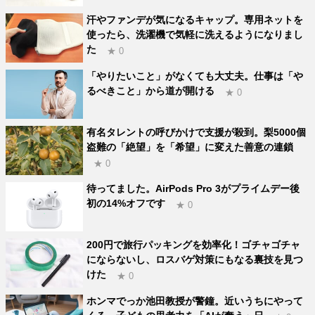
汗やファンデが気になるキャップ。専用ネットを
使ったら、洗濯機で気軽に洗えるようになりまし
た
★ 0
「やりたいこと」がなくても大丈夫。仕事は「や
るべきこと」から道が開ける
★ 0
有名タレントの呼びかけで支援が殺到。梨5000個
盗難の「絶望」を「希望」に変えた善意の連鎖
★ 0
待ってました。AirPods Pro 3がプライムデー後
初の14%オフです
★ 0
200円で旅行パッキングを効率化！ゴチャゴチャ
にならないし、ロスバゲ対策にもなる裏技を見つ
けた
★ 0
ホンマでっか池田教授が警鐘。近いうちにやって