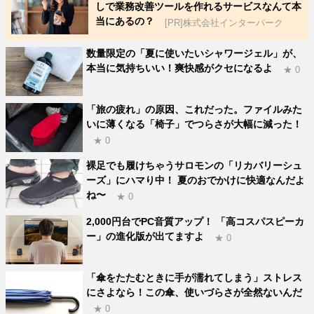
しで業務改善ツールを作れるサービスなんて本
当にあるの？
[PR]株式会社インターパーク
数量限定の「夏に使いたいシャワージェル」が、
本当に気持ちいい！爽快感がクセになるよ
★ 0
「旅の疲れ」の原因、これだった。ファイルみた
いに薄くなる「椅子」でつらさが大幅に減った！
★ 0
裸足でも履けちゃうサロモンの「リカバリーシュ
ーズ」にハマり中！ 夏のおでかけに快適なんだよ
ね〜
★ 0
2,000円台でPC音質アップ！ 「高コスパスピーカ
ー」の進化版が出てますよ
★ 0
「傘をたたむときに手が濡れてしまう」ストレス
にさよなら！この傘、使いづらさが全然ないんだ
★ 0