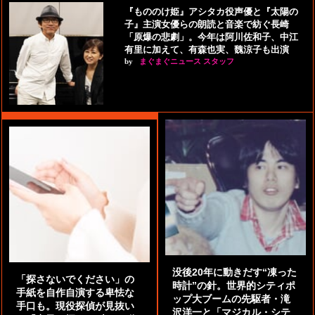
『もののけ姫』アシタカ役声優と『太陽の
子』主演女優らの朗読と音楽で紡ぐ長崎
「原爆の悲劇」。今年は阿川佐和子、中江
有里に加えて、有森也実、魏涼子も出演
by
まぐまぐニュース スタッフ
没後20年に動きだす“凍った
「探さないでください」の
時計”の針。世界的シティポ
手紙を自作自演する卑怯な
ップ大ブームの先駆者・滝
手口も。現役探偵が見抜い
沢洋一と「マジカル・シテ