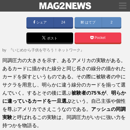
シェア
24
はてブ
2
Pocket
ポスト
by
『いじめから子供を守ろう！ネットワーク』
同調圧力の大きさを示す、あるアメリカの実験がある。
あるカードに描かれた線分と同じ長さの線分の描かれた
カードを探すというものである。その際に被験者の中に
サクラを用意し、明らかに違う線分のカードを揃って選
んでいく。するとその後に選ぶ
被験者の75％が
、
明らか
に違っているカードを一旦選ぶ
という。自己主張や個性
を尊ぶアメリカでさえこうなのである。
アッシュの同調
実験
と呼ばれるこの実験は、同調圧力がいかに強い力を
持つかを物語る。